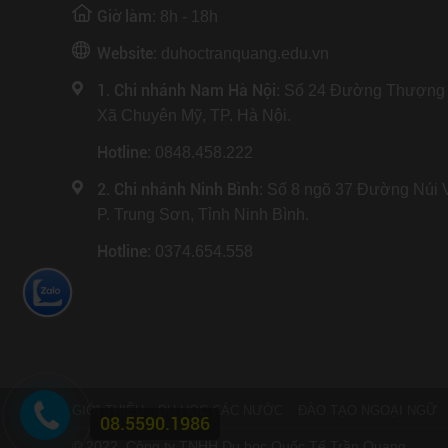
Giờ làm:
8h - 18h
Website:
duhoctranquang.edu.vn
1. Chi nhánh Nam Hà Nội:
Số 24 Đường Thượng 
Xã Chuyên Mỹ, TP. Hà Nội.
Hotline
: 0848.458.222
2. Chi nhánh Ninh Bình
: Số 8 ngõ 37 Đường Núi 
P. Trung Sơn, Tỉnh Ninh Bình.
Hotline
: 0374.654.558
GIỚI THIỆU
DU HỌC CÁC NƯỚC
ĐÀO TẠO NGOẠI NGỮ
08.5590.1986
© 2022. Công ty TNHH Du học Quốc Tế Trần Quang