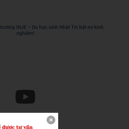
rường INJE – Du học sinh Nhật Tín bật mí kinh
nghiệm!
 được tư vấn