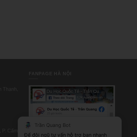
FANPAGE HÀ NỘI
nh Thạnh,
Trần Quang Bot
, P. Cẩm
FANPAGE TP HỒ CHÍ MINH
Để đội ngũ tư vấn hỗ trợ bạn nhanh 