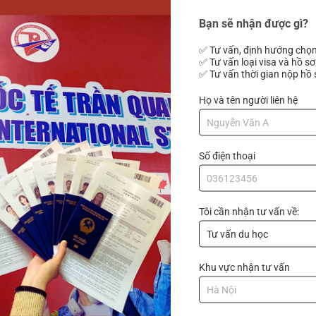
Bạn sẽ nhận được gì?
✅ Tư vấn, định hướng chọn
ng hơn 1.000 du học sinh?
Theo chân Trúc Vân khá
✅ Tư vấn loại visa và hồ sơ
✅ Tư vấn thời gian nộp hồ 
Họ và tên người liên hệ
Số điện thoại
Tôi cần nhận tư vấn về:
Khu vực nhận tư vấn