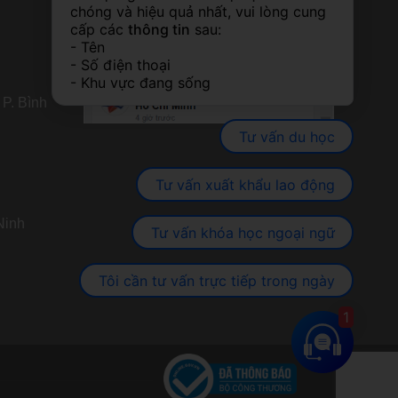
chóng và hiệu quả nhất, vui lòng cung 
cấp các 
thông tin
 sau:
- Tên
- Số điện thoại
- Khu vực đang sống
 P. Bình
Tư vấn du học
Tư vấn xuất khẩu lao động
Ninh
Tư vấn khóa học ngoại ngữ
Tôi cần tư vấn trực tiếp trong ngày
1