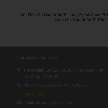
Hội Thảo Du Học Quốc Tế cùng 2 phái đoàn P
Loan | Du Học Quốc Tế Trần
CHI NHÁNH MIỀN BẮC
Trụ sở chính:
Số 32TT4A, KĐT Văn Quán - Yên Ph
Hà Đông, TP. Hà Nội.
Hotline:
0855.901.986 - 0983.199.669
[Xem bản đồ]
Email:
trq.study@gmail.com