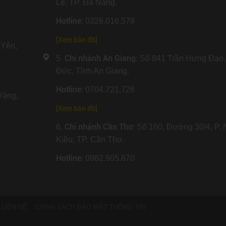
Lệ, TP. Đà Nẵng.
Hotline
: 0326.016.579
[
Xem bản đồ
]
Yên,
Chi nhánh An Giang
5.
: Số 841 Trần Hưng Đạo,
Đức, Tỉnh An Giang.
Hotline
: 0704.721.726
Vàng,
[
Xem bản đồ
]
Chi nhánh Cần Thơ
6.
: Số 160, Đường 30/4, P. 
Kiều, TP. Cần Thơ.
Hotline
: 0982.905.670
LIÊN HỆ
CHÍNH SÁCH BẢO MẬT THÔNG TIN