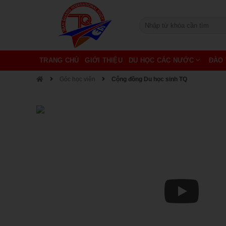
TRANG CHỦ
GIỚI THIỆU
DU HỌC CÁC NƯỚC
ĐÀO 
Góc học viên
Cộng đồng Du học sinh TQ