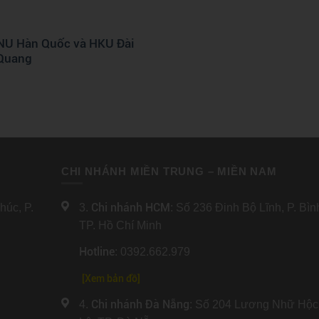
KNU Hàn Quốc và HKU Đài
 Quang
CHI NHÁNH MIỀN TRUNG – MIỀN NAM
Chi nhánh HCM
úc, P.
3.
: Số 236 Đinh Bộ Lĩnh, P. Bì
TP. Hồ Chí Minh
Hotline
: 0392.662.979
[Xem bản đồ]
Chi nhánh Đà Nẵng
4.
: Số 204 Lương Nhữ Hộc