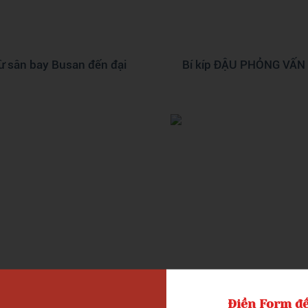
từ sân bay Busan đến đại
Bí kíp ĐẬU PHỎNG VẤN t
Điền Form để