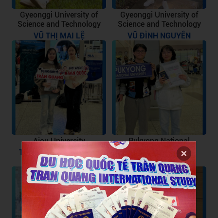
Gyeonggi University of
Gyeonggi University of
Science and Technology
Science and Technology
VŨ THỊ MAI LỆ
VŨ ĐÌNH NGUYÊN
Ajou University
Pukyong National
University
TRẦN THỊ NHƯ QUỲNH
NÔNG THỊ TỐ UYÊN