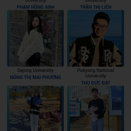
University
University
PHẠM HỒNG ANH
TRẦN THỊ LIÊN
Sejong University
Pukyong National
University
NÔNG THỊ MAI PHƯƠNG
THỌ ĐỨC ĐẠT