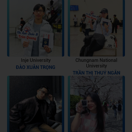
Inje University
Chungnam National
University
ĐÀO XUÂN TRỌNG
TRẦN THỊ THUÝ NGÂN