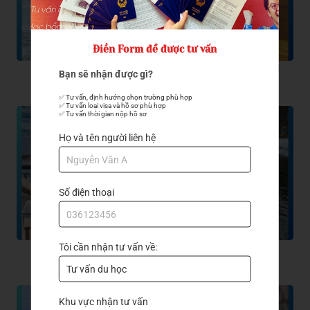
Điền Form để được tư vấn
Pukyong National
Gyeongsang National
Bạn sẽ nhận được gì?
University
University
THIÊN NHI
NGUYỄN THỊ TRANG
✅ Tư vấn, định hướng chọn trường phù hợp

✅ Tư vấn loại visa và hồ sơ phù hợp

✅ Tư vấn thời gian nộp hồ sơ
Họ và tên người liên hệ
Số điện thoại
Tôi cần nhận tư vấn về:
DongA University
Pukyong National
University
NGUYỄN VĂN KHẢI
TRẦN PHƯỚC ĐƯỢC
Khu vực nhận tư vấn