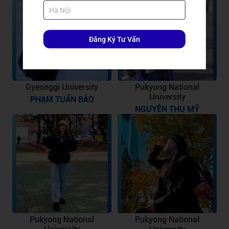
Đăng Ký Tư Vấn
Gyeonggi University
Pukyong National
University
PHẠM TUẤN BẢO
NGUYỄN THU MỸ
Pukyong National
Pukyong National