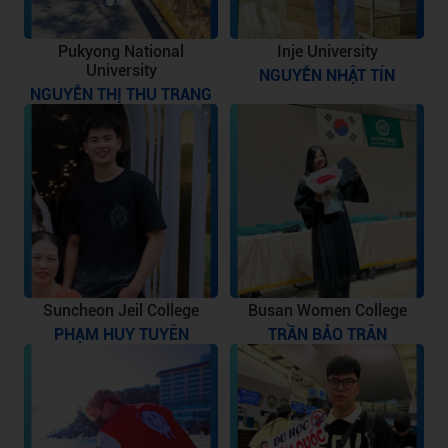
Pukyong National
Inje University
University
NGUYỄN NHẬT TÍN
NGUYỄN THỊ THU TRANG
Suncheon Jeil College
Busan Women College
PHẠM HUY TUYÊN
TRẦN BẢO TRÂN