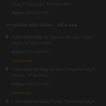
Vàng, P. Trung Sơn, Tỉnh Ninh Bình.
Hotline
: 0374.654.558
CHI NHÁNH MIỀN TRUNG – MIỀN NAM
Chi nhánh HCM
3.
: Số 236 Đinh Bộ Lĩnh, P. Bình
Thạnh, TP. Hồ Chí Minh
Hotline
: 0392.662.979
[Xem bản đồ]
Chi nhánh Đà Nẵng
4.
: Số 204 Lương Nhữ Hộc, P.
Cẩm Lệ, TP. Đà Nẵng.
Hotline
: 0326.016.579
[
Xem bản đồ
]
Chi nhánh An Giang
5.
: Số 841 Trần Hưng Đạo, P.