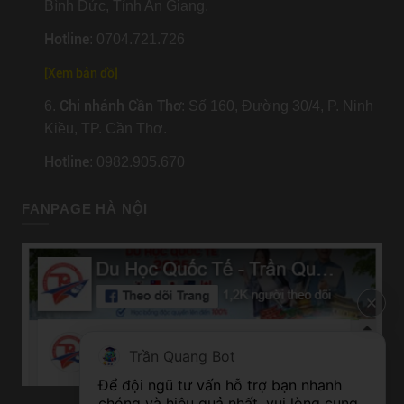
Bình Đức, Tỉnh An Giang.
Hotline
: 0704.721.726
[
Xem bản đồ
]
Chi nhánh Cần Thơ
6.
: Số 160, Đường 30/4, P. Ninh
Kiều, TP. Cần Thơ.
Hotline
: 0982.905.670
FANPAGE HÀ NỘI
Trần Quang Bot
Để đội ngũ tư vấn hỗ trợ bạn nhanh 
chóng và hiệu quả nhất, vui lòng cung 