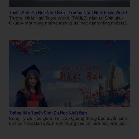
Tuyển Sinh Du Học Nhật Bản - Trường Nhật Ngữ Tokyo World
Trường Nhật Ngữ Tokyo World (TWJLS) nằm tại Shinjuku-
Okubo- một trong những trường đại học danh tiếng nhất tại
Tokyo. Trường chuyên đào tạo các khoa như: Khoa Kinh tế
Khoa Thông tin tổng hợp Khoa Khoa học Đời sống...với đôụ
ngũ giảng viên giàu kinh nghiệm, và có thâm niên với ngề.
Thông Báo Tuyển Sinh Du Học Nhật Bản
Công Ty Du Học Quốc Tế Trần Quang thông báo tuyển sinh
du học Nhật Bản 2023. Với những tiêu chí vừa học vừa làm,
nhằm đáp ứng mọi nhu cầu của du học sinh và phụ huynh
đang có nhu cầu đi du học Nhật Bản, muốn chắp cánh ước
mơ ở môi trường mới. Thì Công Ty Du Học Quốc Tế Trần