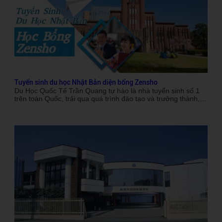
Tuyển sinh du học Nhật Bản diện bổng Zensho
Du Học Quốc Tế Trần Quang tự hào là nhà tuyển sinh số 1
trên toàn Quốc, trải qua quá trình đào tạo và trưởng thành,
Trần Quang đang là địa chỉ được các bậc phụ huynh và các
bạn du học sinh tin cậy, với kinh nghiệm đào tạo du học sinh
chuyên sâu, Trần Quang cam kết tận tình hỗ trợ các du học
sinh đi du học tại Nhật Bản đạt kết quả cao, với sự nỗ hỗ trợ
tốt nhất cho các du học sinh, Trần Quang tuyển sinh du học
bổng Nhật Bản với nội dung chi tiết sau: