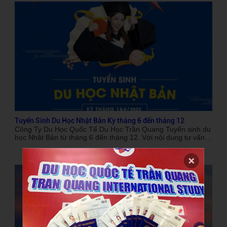
Quang là địa chỉ tin cậy để giúp các em thực hiện được điều
đó.
Tuyển Sinh Du Học Nhật Bản Kỳ tháng 6 đến tháng 12
Công Ty Du Học Quốc Tế Du Học Trần Quang Tuyển sinh du
học Nhật Bản từ tháng 6 đến tháng 12. Với nội dung tư vấn
và nhận hồ sơ cho du học sinh đăng kí nhập học, thi tuyển
sinh đây là thời gian để du học sinh hoàn thành chương trình
tiếng Nhật cơ bản (150 giờ học hoặc N5).