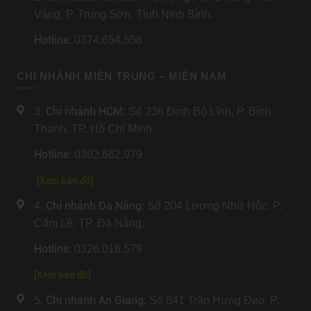
Vàng, P. Trung Sơn, Tỉnh Ninh Bình.
Hotline
: 0374.654.558
CHI NHÁNH MIỀN TRUNG – MIỀN NAM
Chi nhánh HCM
3.
: Số 236 Đinh Bộ Lĩnh, P. Bình
Thạnh, TP. Hồ Chí Minh
Hotline
: 0392.662.979
[Xem bản đồ]
Chi nhánh Đà Nẵng
4.
: Số 204 Lương Nhữ Hộc, P.
Cẩm Lệ, TP. Đà Nẵng.
Hotline
: 0326.016.579
[
Xem bản đồ
]
Chi nhánh An Giang
5.
: Số 841 Trần Hưng Đạo, P.