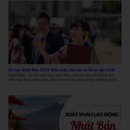
Nhật Bản và thời gian lưu trú mới nhất năm 2024, bao gồm
thủ tục xin visa, chi phí và những lưu ý quan trọng mà bạn
không nên bỏ qua.
Du học Nhật Bản 2024: Điều kiện, thủ tục và hồ sơ cần thiết
Nhật Bản, xứ sở của hoa anh đào, không chỉ nổi tiếng với
nền văn hóa giàu bản sắc mà còn là một trong những quốc
gia có hệ thống giáo dục hàng đầu thế giới. Năm 2024 đang
đến gần, và ngày càng nhiều sinh viên quốc tế trong đó có
Việt Nam khao khát được du học tại đất nước mặt trời mọc
này. Tuy nhiên, để hiện thực hóa giấc mơ ấy, bạn cần nắm rõ
về các điều kiện, thủ tục cũng như hồ sơ cần thiết. Bài viết
dưới đây sẽ cung cấp cho bạn thông tin đầy đủ và chi tiết về
chủ đề “Du học Nhật Bản 2024: Điều kiện” giúp bạn dễ dàng
chuẩn bị cho hành trình của mình.