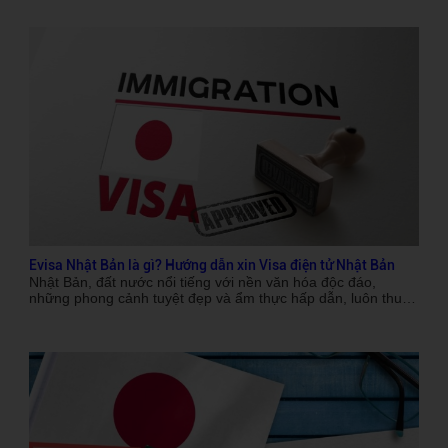
Evisa Nhật Bản là gì? Hướng dẫn xin Visa điện tử Nhật Bản
Nhật Bản, đất nước nổi tiếng với nền văn hóa độc đáo,
những phong cảnh tuyệt đẹp và ẩm thực hấp dẫn, luôn thu
hút du khách từ khắp nơi trên thế giới. Để có thể khám phá
vẻ đẹp của xứ sở hoa anh đào, việc xin visa là điều cần thiết.
Trong bối cảnh hiện đại, khi công nghệ ngày càng phát triển,
Evisa Nhật Bản ra đời như một giải pháp thuận tiện giúp đơn
giản hóa quá trình xin visa cho những người muốn đến thăm
quốc gia này. Bài viết dưới đây sẽ cung cấp cho bạn hướng
dẫn chi tiết về cách xin visa điện tử Nhật Bản cùng những
thông tin cần thiết để chuẩn bị cho hành trình khám phá
không thể quên.