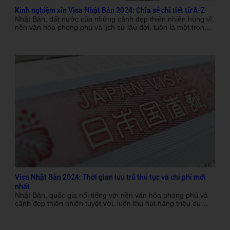
Kinh nghiệm xin Visa Nhật Bản 2024: Chia sẻ chi tiết từ A-Z
Nhật Bản, đất nước của những cảnh đẹp thiên nhiên hùng vĩ,
nền văn hóa phong phú và lịch sử lâu đời, luôn là một trong
những điểm đến hấp dẫn nhất đối với du khách trên toàn thế
giới. Từ những mùa hoa anh đào nở rộ đến các lễ hội truyền
thống đặc sắc, mỗi chuyến đi đến xứ sở mặt trời mọc đều
mang đến những trải nghiệm khó quên. Tuy nhiên, để có thể
khám phá vẻ đẹp ấy, việc xin visa Nhật Bản trở thành một
trong những bước quan trọng đầu tiên mà nhiều người cần
thực hiện. Trong bài viết này, chúng tôi sẽ chia sẻ thủ tục và
kinh nghiệm xin visa Nhật Bản chi tiết 2024, giúp bạn có cái
nhìn tổng quan và đầy đủ về quy trình này.
Visa Nhật Bản 2024: Thời gian lưu trú thủ tục và chi phí mới
nhất
Nhật Bản, quốc gia nổi tiếng với nền văn hóa phong phú và
cảnh đẹp thiên nhiên tuyệt vời, luôn thu hút hàng triệu du
khách từ khắp nơi trên thế giới. Để có thể khám phá xứ sở
hoa anh đào, điều đầu tiên mà bạn cần làm chính là xin visa.
Bài viết này sẽ cung cấp thông tin chi tiết về các loại visa