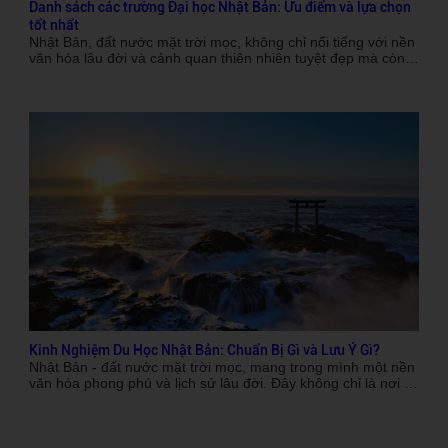
Danh sách các trường Đại học Nhật Bản: Ưu điểm và lựa chọn
tốt nhất
Nhật Bản, đất nước mặt trời mọc, không chỉ nổi tiếng với nền
văn hóa lâu đời và cảnh quan thiên nhiên tuyệt đẹp mà còn
có một hệ thống giáo dục chất lượng cao. Mỗi năm, hàng
triệu du học sinh quốc tế tìm đến đây để trải nghiệm môi
trường học tập lý tưởng. Nếu bạn đang ấp ủ giấc mơ du học
Nhật Bản, việc tìm hiểu về danh sách các trường đại học
Nhật Bản uy tín là rất cần thiết. Bài viết này sẽ cung cấp cho
bạn cái nhìn tổng quan về các trường đại học hàng đầu tại
Nhật Bản, những ưu điểm của hệ thống giáo dục nơi đây và
tiêu chí lựa chọn trường phù hợp nhất với bản thân.
Kinh Nghiệm Du Học Nhật Bản: Chuẩn Bị Gì và Lưu Ý Gì?
Nhật Bản - đất nước mặt trời mọc, mang trong mình một nền
văn hóa phong phú và lịch sử lâu đời. Đây không chỉ là nơi có
những công nghệ tiên tiến mà còn là điểm đến lý tưởng cho
nhiều du học sinh trên khắp thế giới. Tuy nhiên, để có thể
chinh phục giấc mơ du học tại xứ sở hoa anh đào này, bạn
cần có những Kinh Nghiệm Du Học Nhật Bản: Hành Trang