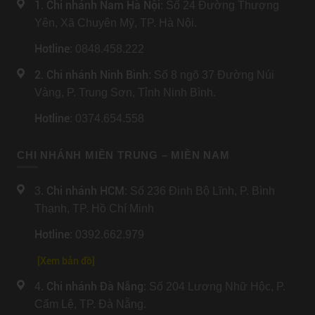
1. Chi nhánh Nam Hà Nội:
Số 24 Đường Thượng
Yên, Xã Chuyên Mỹ, TP. Hà Nội.
Hotline
: 0848.458.222
2. Chi nhánh Ninh Bình
: Số 8 ngõ 37 Đường Núi
Vàng, P. Trung Sơn, Tỉnh Ninh Bình.
Hotline
: 0374.654.558
CHI NHÁNH MIỀN TRUNG – MIỀN NAM
Chi nhánh HCM
3.
: Số 236 Đinh Bộ Lĩnh, P. Bình
Thạnh, TP. Hồ Chí Minh
Hotline
: 0392.662.979
[Xem bản đồ]
Chi nhánh Đà Nẵng
4.
: Số 204 Lương Nhữ Hộc, P.
Cẩm Lệ, TP. Đà Nẵng.