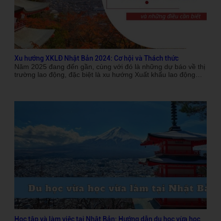
Xu hướng XKLĐ Nhật Bản 2024: Cơ hội và Thách thức
Năm 2025 đang đến gần, cùng với đó là những dự báo về thị
trường lao động, đặc biệt là xu hướng Xuất khẩu lao động
(XKLĐ) Nhật Bản. Thị trường này, vốn đã thu hút lượng lớn
người lao động Việt Nam trong những năm gần đây, tiếp tục
hứa hẹn nhiều cơ hội nhưng cũng tiềm ẩn những thách thức
mới. Bài viết này sẽ phân tích sâu hơn về xu hướng XKLĐ
Nhật Bản trong năm 2025, bao gồm các cơ hội, thách thức
và những lưu ý quan trọng dành cho người lao động Việt
Nam.
Học tập và làm việc tại Nhật Bản: Hướng dẫn du học vừa học