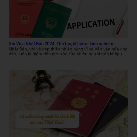
Xin Visa Nhật Bản 2024: Thủ tục, hồ sơ và kinh nghiệm
Nhật Bản, với vẻ đẹp thiên nhiên hùng vĩ và nền văn hóa độc
đáo, luôn là điểm đến mơ ước của nhiều người trên khắp thế
giới. Đất nước này không chỉ nổi tiếng với công nghệ phát
triển mà còn có những phong tục tập quán lâu đời và các lễ
hội đầy màu sắc. Nếu bạn đang lên kế hoạch khám phá đất
nước mặt trời mọc trong năm 2024, việc thủ tục và kinh
nghiệm xin visa Nhật Bản chi tiết sẽ là bước đầu tiên và cũng
là bước quan trọng nhất trên hành trình của bạn. Trong bài
viết này, chúng ta sẽ đi sâu vào từng khía cạnh liên quan đến
việc xin visa Nhật Bản, từ loại visa, thủ tục, hồ sơ cần chuẩn
bị cho đến những kinh nghiệm quý báu để đảm bảo bạn có
thể hoàn thành hồ sơ một cách nhanh chóng và hiệu quả.