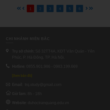
Chuẩn Bị và Những Lời Khuyên Hữu Ích. Bài viết dưới đây sẽ
cung cấp cho bạn những thông tin hữu ích và chi tiết về việc
1
2
3
4
5
6
chuẩn bị cho hành trình du học Nhật Bản.
CHI NHÁNH MIỀN BẮC
Trụ sở chính:
Số 32TT4A, KĐT Văn Quán - Yên
Phúc, P. Hà Đông, TP. Hà Nội.
Hotline:
0855.901.986 - 0983.199.669
[Xem bản đồ]
Email:
trq.study@gmail.com
Giờ làm:
8h - 18h
Website:
duhoctranquang.edu.vn