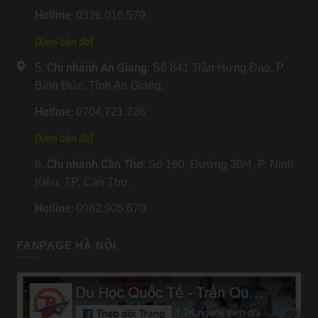
Hotline
: 0326.016.579
[
Xem bản đồ
]
Chi nhánh An Giang
5.
: Số 841 Trần Hưng Đạo, P.
Bình Đức, Tỉnh An Giang.
Hotline
: 0704.721.726
[
Xem bản đồ
]
Chi nhánh Cần Thơ
6.
: Số 160, Đường 30/4, P. Ninh
Kiều, TP. Cần Thơ.
Hotline
: 0982.905.670
FANPAGE HÀ NỘI