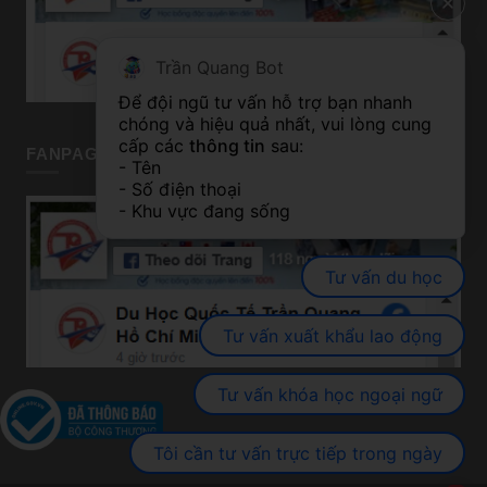
Trần Quang Bot
Để đội ngũ tư vấn hỗ trợ bạn nhanh 
chóng và hiệu quả nhất, vui lòng cung 
cấp các 
thông tin
 sau:
FANPAGE TP HỒ CHÍ MINH
- Tên
- Số điện thoại
- Khu vực đang sống
Tư vấn du học
Tư vấn xuất khẩu lao động
Tư vấn khóa học ngoại ngữ
Tôi cần tư vấn trực tiếp trong ngày