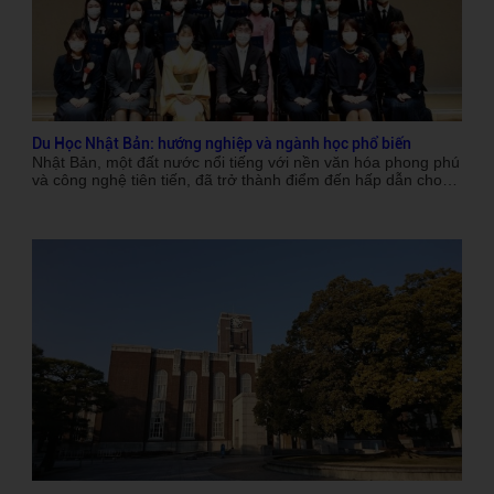
Du Học Nhật Bản: hướng nghiệp và ngành học phổ biến
Nhật Bản, một đất nước nổi tiếng với nền văn hóa phong phú
và công nghệ tiên tiến, đã trở thành điểm đến hấp dẫn cho
nhiều du học sinh quốc tế, đặc biệt là các bạn trẻ Việt Nam.
Việc du học tại đây không chỉ mang lại cơ hội học tập trong
môi trường giáo dục chất lượng cao mà còn mở ra những
cánh cửa nghề nghiệp đầy tiềm năng. Các ngành học phổ
biến tại Nhật Bản đang thu hút sự quan tâm của nhiều bạn
trẻ bởi tính đa dạng và cơ hội việc làm rộng mở. Trong bài
viết này, chúng ta sẽ cùng khám phá các hướng nghiệp phổ
biến và ngành học được ưa chuộng tại Nhật Bản, từ đó giúp
bạn có thêm thông tin cần thiết để đưa ra quyết định đúng
đắn cho tương lai.