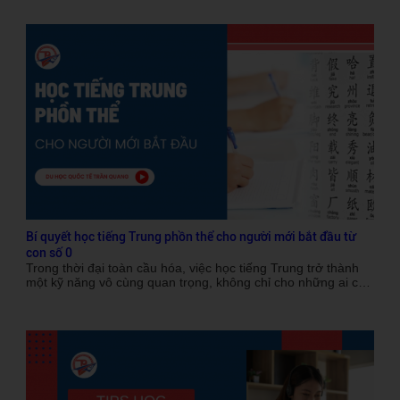
Bí quyết học tiếng Trung phồn thể cho người mới bắt đầu từ
con số 0
Trong thời đại toàn cầu hóa, việc học tiếng Trung trở thành
một kỹ năng vô cùng quan trọng, không chỉ cho những ai có
ý định du học, làm việc tại Trung Quốc, mà còn giúp mở rộng
cơ hội nghề nghiệp trong các lĩnh vực quốc tế. Trong tiếng
Trung, có hai hệ chữ phổ biến là giản thể và phồn thể. Mặc
dù tiếng Trung giản thể ngày càng phổ biến, nhưng học tiếng
Trung phồn thể cho người mới bắt đầu vẫn giữ được sự hấp
dẫn bởi tính chất văn hóa đặc sắc và khả năng mở rộng cơ
hội nghề nghiệp. Hãy cùng Du học Quốc tế Trần Quang tìm
hiểu lý do tại sao học tiếng Trung phồn thể lại quan trọng,