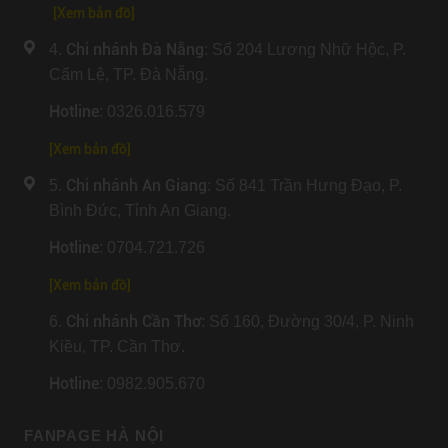
[Xem bản đồ]
Chi nhánh Đà Nẵng
4.
: Số 204 Lương Nhữ Hộc, P.
Cẩm Lệ, TP. Đà Nẵng.
Hotline
: 0326.016.579
[
Xem bản đồ
]
Chi nhánh An Giang
5.
: Số 841 Trần Hưng Đạo, P.
Bình Đức, Tỉnh An Giang.
Hotline
: 0704.721.726
[
Xem bản đồ
]
Chi nhánh Cần Thơ
6.
: Số 160, Đường 30/4, P. Ninh
Kiều, TP. Cần Thơ.
Hotline
: 0982.905.670
FANPAGE HÀ NỘI