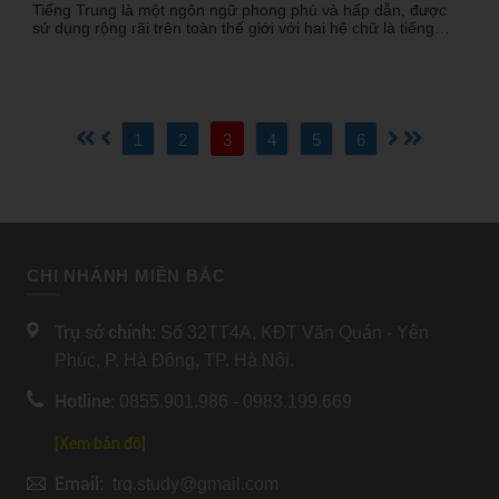
Tiếng Trung là một ngôn ngữ phong phú và hấp dẫn, được
sử dụng rộng rãi trên toàn thế giới với hai hệ chữ là tiếng
Trung phồn thể và giản thể. Tuy nhiên, khi bắt đầu học tiếng
Trung, nhiều người thường băn khoăn về việc nên học tiếng
Trung phồn thể hay giản thể. Đây là câu hỏi phổ biến, vì hai
hệ chữ này có những đặc điểm và ứng dụng khác nhau. Việc
lựa chọn giữa phồn thể và giản thể phụ thuộc vào mục tiêu
học tập, sở thích cá nhân và nhu cầu sử dụng ngôn ngữ
1
2
3
4
5
6
trong cuộc sống hoặc công việc. Bài viết này của Du học
Quốc tế Trần Quang sẽ giúp bạn hiểu rõ hơn về sự khác biệt
giữa hai hệ chữ viết này và đưa ra quyết định phù hợp với
bản thân.
CHI NHÁNH MIỀN BẮC
Trụ sở chính:
Số 32TT4A, KĐT Văn Quán - Yên
Phúc, P. Hà Đông, TP. Hà Nội.
Hotline:
0855.901.986 - 0983.199.669
[Xem bản đồ]
Email:
trq.study@gmail.com