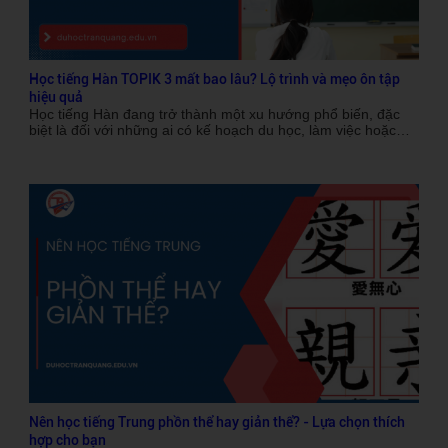
Học tiếng Hàn TOPIK 3 mất bao lâu? Lộ trình và mẹo ôn tập
hiệu quả
Học tiếng Hàn đang trở thành một xu hướng phổ biến, đặc
biệt là đối với những ai có kế hoạch du học, làm việc hoặc
sinh sống tại Hàn Quốc. Một trong những chứng chỉ tiếng
Hàn nổi bật và được công nhận rộng rãi là TOPIK (Test of
Proficiency in Korean). TOPIK có 6 cấp độ và trong đó, cấp
độ 3 được xem là một mục tiêu quan trọng đối với người học
muốn đạt được trình độ trung cấp trong tiếng Hàn. Vậy học
tiếng Hàn TOPIK 3 mất bao lâu? Cùng Du học Quốc tế Trần
Quang tìm hiểu trong bài viết dưới đây.
Nên học tiếng Trung phồn thể hay giản thể? - Lựa chọn thích
hợp cho bạn