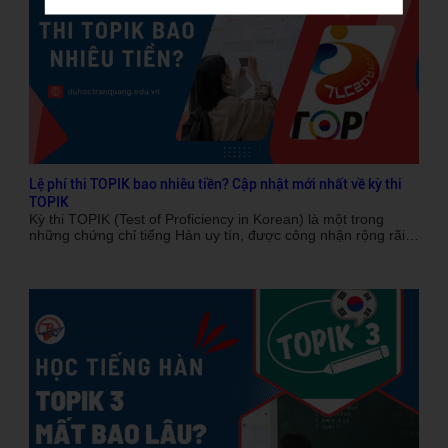
Lệ phí thi TOPIK bao nhiêu tiền? Cập nhật mới nhất về kỳ thi
TOPIK
Kỳ thi TOPIK (Test of Proficiency in Korean) là một trong
những chứng chỉ tiếng Hàn uy tín, được công nhận rộng rãi
trên thế giới, đặc biệt là ở Hàn Quốc. Việc thi TOPIK không
chỉ giúp bạn kiểm tra trình độ tiếng Hàn mà còn là yêu cầu
quan trọng đối với những ai có ý định du học, làm việc hay
định cư tại Hàn Quốc. Tuy nhiên, trước khi đăng ký tham gia
kỳ thi, một trong những câu hỏi được nhiều người quan tâm
là: "Thi TOPIK bao nhiêu tiền?". Trong bài viết này, Du học
Quốc tế Trần Quang sẽ giới thiệu chi tiết về lệ phí thi TOPIK,
các phương thức thanh toán và một số thông tin quan trọng
liên quan đến kỳ thi này.