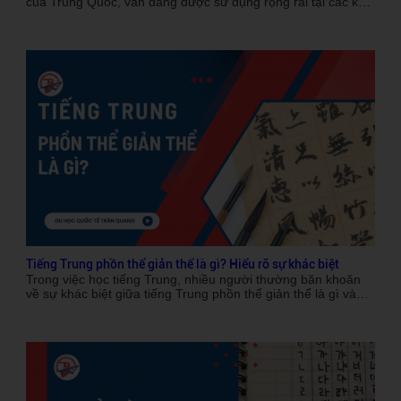
của Trung Quốc, vẫn đang được sử dụng rộng rãi tại các khu
vực như Đài Loan, Hồng Kông và Ma Cao. Trong khi tiếng
Trung giản thể được sử dụng phổ biến trong đại lục Trung
Quốc, phồn thể vẫn giữ một vị trí quan trọng trong văn hóa
và lịch sử của người Trung Hoa. Đối với những ai muốn học
ngôn ngữ này, câu hỏi cần quan tầm là "Học tiếng Trung
phồn thể bắt đầu từ đâu?". Trong bài viết này, Du học Quốc
tế Trần Quang chia sẻ tới bạn đôi nét về tiếng Trung phồn
thể, lộ trình học và phương pháp học hiệu quả để giúp bạn
dễ dàng tiếp cận và chinh phục ngôn ngữ này.
Tiếng Trung phồn thể giản thể là gì? Hiểu rõ sự khác biệt
Trong việc học tiếng Trung, nhiều người thường băn khoăn
về sự khác biệt giữa tiếng Trung phồn thể giản thể là gì và
làm thế nào để chọn lựa giữa hai hệ thống chữ viết này. Mặc
dù cả hai đều là hệ thống viết của ngôn ngữ Trung Quốc,
nhưng chúng lại có những đặc điểm rất khác nhau về cách
viết, lịch sử phát triển và mức độ phổ biến. Trong bài viết này,
các bạn hãy cùng Du học Quốc tế Trần Quang tìm hiểu khái
niệm cơ bản của tiếng Trung phồn thể và giản thể, sự khác
nhau giữa chúng và cuối cùng là lựa chọn nên học hệ thống