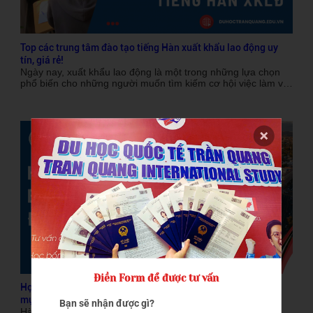
Top các trung tâm đào tạo tiếng Hàn xuất khẩu lao động uy
tín, giá rẻ!
Ngày nay, xuất khẩu lao động là một trong những lựa chọn
phổ biến cho những người muốn tìm kiếm cơ hội việc làm và
cải thiện cuộc sống. Trong đó, thị trường lao động Hàn Quốc
luôn thu hút một lượng lớn lao động Việt Nam, đặc biệt là với
các công việc trong các ngành công nghiệp, xây dựng, nông
nghiệp và chế biến thực phẩm. Tuy nhiên, để có thể làm việc
tại Hàn Quốc, một yếu tố quan trọng không thể thiếu là khả
năng sử dụng tiếng Hàn. Vì vậy, việc chọn một trung tâm đào
tạo tiếng Hàn xuất khẩu lao động uy tín là rất quan trọng. Bài
viết này sẽ giải thích vì sao cần học tiếng Hàn khi xuất khẩu
lao động, những yếu tố cần xem xét khi lựa chọn đơn vị đào
tạo và gợi ý một số trung tâm đào tạo tiếng Hàn uy tín, giá rẻ.
Điền Form để được tư vấn
Học tiếng Hàn bao lâu để đi du học? Lộ trình và bí quyết đạt
mục tiêu nhanh nhất
Bạn sẽ nhận được gì?
Hàn Quốc đang ngày càng trở thành một điểm đến du học