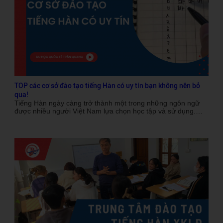
nào.
TOP các cơ sở đào tạo tiếng Hàn có uy tín bạn không nên bỏ
qua!
Tiếng Hàn ngày càng trở thành một trong những ngôn ngữ
được nhiều người Việt Nam lựa chọn học tập và sử dụng.
Không chỉ vì sức hút từ văn hóa Hàn Quốc, mà còn bởi cơ
hội học tập, làm việc và du học tại xứ sở kim chi đang mở
rộng. Chính vì vậy, việc tìm kiếm các cơ sở đào tạo tiếng Hàn
có uy tín là rất quan trọng đối với những ai muốn chinh phục
ngôn ngữ này. Bài viết dưới đây, Du học Quốc tế Trần Quang
sẽ giới thiệu đến bạn những trung tâm đào tạo tiếng Hàn,
học tiếng Hàn uy tín tại Hà Nội và TP.HCM, giúp bạn có thể
lựa chọn địa chỉ học tập phù hợp nhất.