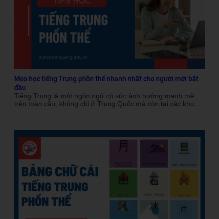
cách bắt đầu học và các tài nguyên hữu ích dành cho người
mới bắt đầu.
Mẹo học tiếng Trung phồn thể​ nhanh nhất cho người mới bắt
đầu
Tiếng Trung là một ngôn ngữ có sức ảnh hưởng mạnh mẽ
trên toàn cầu, không chỉ ở Trung Quốc mà còn tại các khu
vực nói tiếng Trung khác như Đài Loan, Hồng Kông. Trong
tiếng Trung, có hai hệ chữ viết chính: chữ phồn thể và giản
thể. Trong đó, học tiếng Trung phồn thể được nhiều người
lựa chọn, đặc biệt là khi muốn tìm hiểu sâu hơn về văn hóa,
lịch sử và nghệ thuật truyền thống của các quốc gia sử dụng
hệ chữ này. Vậy tiếng Trung phồn thể là gì và tại sao lại nên
học? Cùng Du học Quốc tế Trần Quang tìm hiểu chi tiết trong
bài viết dưới đây!