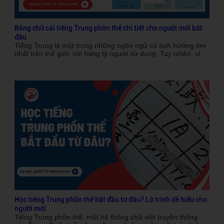
Bảng chữ cái tiếng Trung phồn thể chi tiết cho người mới bắt
đầu
Tiếng Trung là một trong những ngôn ngữ có ảnh hưởng lớn
nhất trên thế giới, với hàng tỷ người sử dụng. Tuy nhiên, việc
học tiếng Trung không phải là điều đơn giản đối với nhiều
người, đặc biệt là khi nói đến các chữ cái. Trong tiếng Trung,
có hai hệ thống chữ viết chính: chữ giản thể và chữ phồn
thể. Bảng chữ cái tiếng Trung phồn thể là một trong những
hệ thống chữ viết cổ điển và được sử dụng rộng rãi tại Đài
Loan, Hồng Kông và Ma Cao. Trong bài viết dưới đây, Du học
Quốc tế Trần Quang sẽ giúp bạn hiểu rõ hơn về bảng chữ cái
tiếng Trung phồn thể, cách viết, cách đọc và địa điểm học
tiếng Trung uy tín.
Học tiếng Trung phồn thể bắt đầu từ đâu? Lộ trình dễ hiểu cho
người mới
Tiếng Trung phồn thể, một hệ thống chữ viết truyền thống