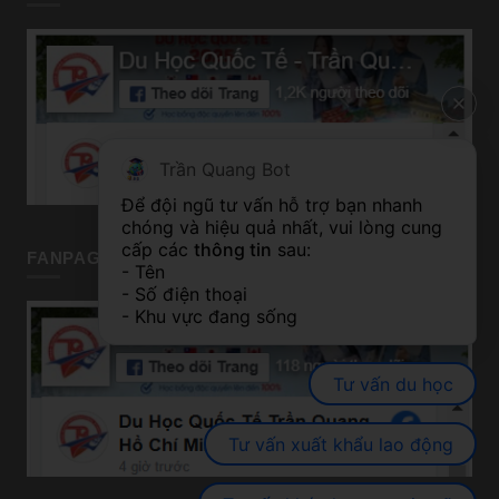
Trần Quang Bot
Để đội ngũ tư vấn hỗ trợ bạn nhanh 
chóng và hiệu quả nhất, vui lòng cung 
cấp các 
thông tin
 sau:
FANPAGE TP HỒ CHÍ MINH
- Tên
- Số điện thoại
- Khu vực đang sống
Tư vấn du học
Tư vấn xuất khẩu lao động