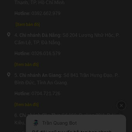
Thạnh, TP. Hồ Chí Minh
Hotline
: 0392.662.979
[Xem bản đồ]
Chi nhánh Đà Nẵng
4.
: Số 204 Lương Nhữ Hộc, P.
Cẩm Lệ, TP. Đà Nẵng.
Hotline
: 0326.016.579
[
Xem bản đồ
]
Chi nhánh An Giang
5.
: Số 841 Trần Hưng Đạo, P.
Bình Đức, Tỉnh An Giang.
Hotline
: 0704.721.726
[
Xem bản đồ
]
Chi nhánh Cần Thơ
6.
: Số 160, Đường 30/4, P. Ninh
Trần Quang Bot
Kiều, TP. Cần Thơ.