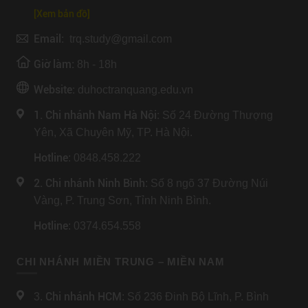
[Xem bản đồ]
Email:
trq.study@gmail.com
Giờ làm:
8h - 18h
Website:
duhoctranquang.edu.vn
1. Chi nhánh Nam Hà Nội:
Số 24 Đường Thượng
Yên, Xã Chuyên Mỹ, TP. Hà Nội.
Hotline
: 0848.458.222
2. Chi nhánh Ninh Bình
: Số 8 ngõ 37 Đường Núi
Vàng, P. Trung Sơn, Tỉnh Ninh Bình.
Hotline
: 0374.654.558
CHI NHÁNH MIỀN TRUNG – MIỀN NAM
Chi nhánh HCM
3.
: Số 236 Đinh Bộ Lĩnh, P. Bình