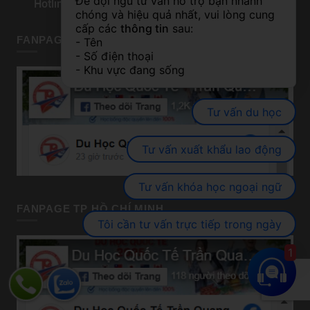
Để đội ngũ tư vấn hỗ trợ bạn nhanh 
Hotline
: 0982.905.670
chóng và hiệu quả nhất, vui lòng cung 
cấp các 
thông tin
 sau:
FANPAGE HÀ NỘI
- Tên
- Số điện thoại
- Khu vực đang sống
Tư vấn du học
Tư vấn xuất khẩu lao động
Tư vấn khóa học ngoại ngữ
FANPAGE TP HỒ CHÍ MINH
Tôi cần tư vấn trực tiếp trong ngày
1