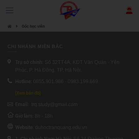
Góc học viên
CHI NHÁNH MIỀN BẮC
Trụ sở chính:
Số 32TT4A, KĐT Văn Quán - Yên
Phúc, P. Hà Đông, TP. Hà Nội.
Hotline:
0855.901.986 - 0983.199.669
[Xem bản đồ]
Email:
trq.study@gmail.com
Giờ làm:
8h - 18h
Website:
duhoctranquang.edu.vn
1. Chi nhánh Nam Hà Nội:
Số 24 Đường Thượng