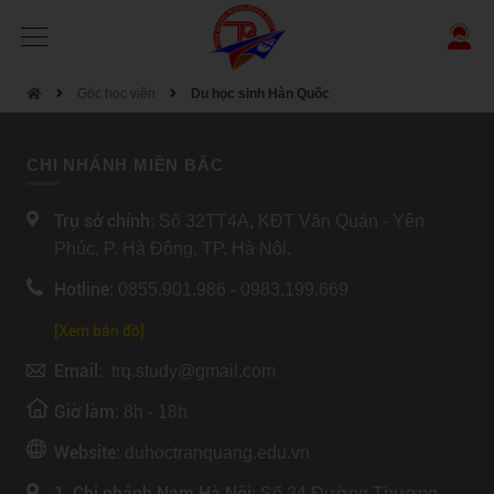
Góc học viên
Du học sinh Hàn Quốc
CHI NHÁNH MIỀN BẮC
Trụ sở chính:
Số 32TT4A, KĐT Văn Quán - Yên
Phúc, P. Hà Đông, TP. Hà Nội.
Hotline:
0855.901.986 - 0983.199.669
[Xem bản đồ]
Email:
trq.study@gmail.com
Giờ làm:
8h - 18h
Website:
duhoctranquang.edu.vn
1. Chi nhánh Nam Hà Nội:
Số 24 Đường Thượng