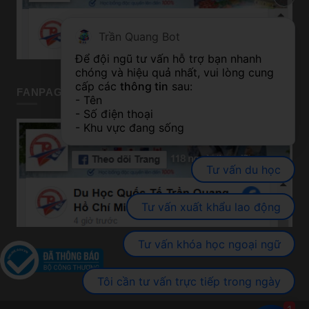
Trần Quang Bot
Để đội ngũ tư vấn hỗ trợ bạn nhanh 
chóng và hiệu quả nhất, vui lòng cung 
cấp các 
thông tin
 sau:
FANPAGE TP HỒ CHÍ MINH
- Tên
- Số điện thoại
- Khu vực đang sống
Tư vấn du học
Tư vấn xuất khẩu lao động
Tư vấn khóa học ngoại ngữ
Tôi cần tư vấn trực tiếp trong ngày