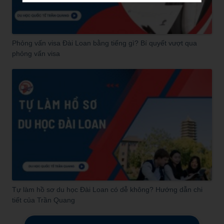
Phỏng vấn visa Đài Loan bằng tiếng gì? Bí quyết vượt qua
phỏng vấn visa
Tự làm hồ sơ du học Đài Loan có dễ không? Hướng dẫn chi
tiết của Trần Quang