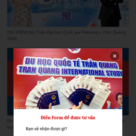
[SỰ KIỆN] Hội Thảo Đại học Quốc gia Pukyong x Trần Quang
2026
Điền Form để được tư vấn
Du học tiếng Hàn D4-1 có dễ không? Tất tần tật bạn cần biết
trước khi apply
Bạn sẽ nhận được gì?