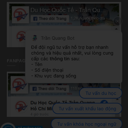
Trần Quang Bot
Để đội ngũ tư vấn hỗ trợ bạn nhanh 
chóng và hiệu quả nhất, vui lòng cung 
cấp các 
thông tin
 sau:
FANPAGE TP HỒ CHÍ MINH
- Tên
- Số điện thoại
- Khu vực đang sống
Tư vấn du học
Tư vấn xuất khẩu lao động
Tư vấn khóa học ngoại ngữ