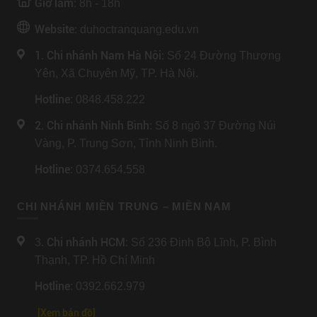
Giờ làm:
8h - 18h
Website:
duhoctranquang.edu.vn
1. Chi nhánh Nam Hà Nội:
Số 24 Đường Thượng
Yên, Xã Chuyên Mỹ, TP. Hà Nội.
Hotline
: 0848.458.222
2. Chi nhánh Ninh Bình
: Số 8 ngõ 37 Đường Núi
Vàng, P. Trung Sơn, Tỉnh Ninh Bình.
Hotline
: 0374.654.558
CHI NHÁNH MIỀN TRUNG – MIỀN NAM
Chi nhánh HCM
3.
: Số 236 Đinh Bộ Lĩnh, P. Bình
Thạnh, TP. Hồ Chí Minh
Hotline
: 0392.662.979
[Xem bản đồ]