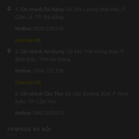
Chi nhánh Đà Nẵng
4.
: Số 204 Lương Nhữ Hộc, P.
Cẩm Lệ, TP. Đà Nẵng.
Hotline
: 0326.016.579
[
Xem bản đồ
]
Chi nhánh An Giang
5.
: Số 841 Trần Hưng Đạo, P.
Bình Đức, Tỉnh An Giang.
Hotline
: 0704.721.726
[
Xem bản đồ
]
Chi nhánh Cần Thơ
6.
: Số 160, Đường 30/4, P. Ninh
Kiều, TP. Cần Thơ.
Hotline
: 0982.905.670
FANPAGE HÀ NỘI