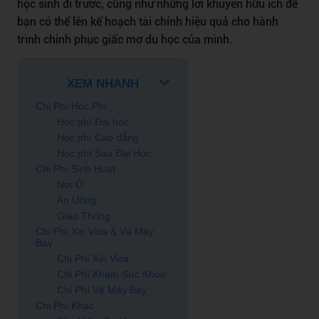
học sinh đi trước, cũng như những lời khuyên hữu ích để
bạn có thể lên kế hoạch tài chính hiệu quả cho hành
trình chinh phục giấc mơ du học của mình.
XEM NHANH
Chi Phí Học Phí
Học phí Đại học
Học phí Cao đẳng
Học phí Sau Đại Học
Chi Phí Sinh Hoạt
Nơi Ở
Ăn Uống
Giao Thông
Chi Phí Xin Visa & Vé Máy
Bay
Chi Phí Xin Visa
Chi Phí Khám Sức Khỏe
Chi Phí Vé Máy Bay
Chi Phí Khác