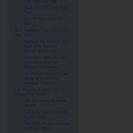
Bảo Hiểm Du Học
Sách Vở, Đồ Dùng Học
Tập
Chi Phí Mua Sắm Đồ
Đạc
Kinh Nghiệm Thực Tế Từ Du
Học Sinh
Nguyễn Thị Mai (Du học
thạc sĩ tại Đại học
McGill, Montreal)
Trần Văn Minh (Du học
đại học tại Đại học
Alberta, Edmonton)
Lê Thị Lan (Du học cao
đẳng tại Cao đẳng
Seneca, Toronto)
Lời Khuyên & Cách Lên Kế
Hoạch Tài Chính
Lên kế hoạch tài chính
chi tiết
Tìm hiểu các cơ hội hỗ
trợ tài chính
Tìm hiểu về các chương
trình làm thêm