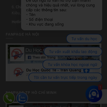
Để đội ngũ tư vấn hỗ trợ bạn nhanh 
chóng và hiệu quả nhất, vui lòng cung 
Chi nhánh Cần Thơ
6.
: Số 160, Đường 30/4, P. Ninh
cấp các 
thông tin
 sau:
Kiều, TP. Cần Thơ.
- Tên
- Số điện thoại
Hotline
: 0982.905.670
- Khu vực đang sống
FANPAGE HÀ NỘI
Tư vấn du học
Tư vấn xuất khẩu lao động
Tư vấn khóa học ngoại ngữ
Tôi cần tư vấn trực tiếp trong ngày
1
FANPAGE TP HỒ CHÍ MINH