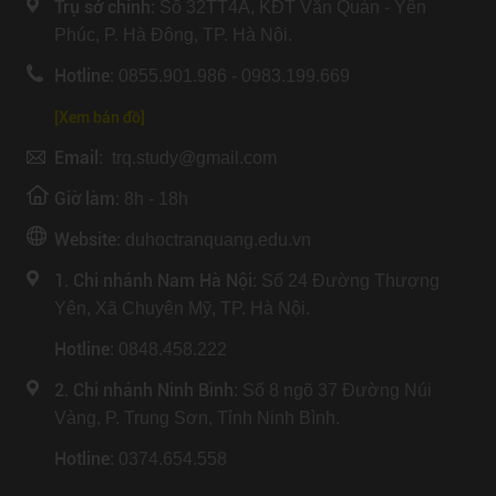
Trụ sở chính:
Số 32TT4A, KĐT Văn Quán - Yên
Phúc, P. Hà Đông, TP. Hà Nội.
Hotline:
0855.901.986 - 0983.199.669
[Xem bản đồ]
Email:
trq.study@gmail.com
Giờ làm:
8h - 18h
Website:
duhoctranquang.edu.vn
1. Chi nhánh Nam Hà Nội:
Số 24 Đường Thượng
Yên, Xã Chuyên Mỹ, TP. Hà Nội.
Hotline
: 0848.458.222
2. Chi nhánh Ninh Bình
: Số 8 ngõ 37 Đường Núi
Vàng, P. Trung Sơn, Tỉnh Ninh Bình.
Hotline
: 0374.654.558