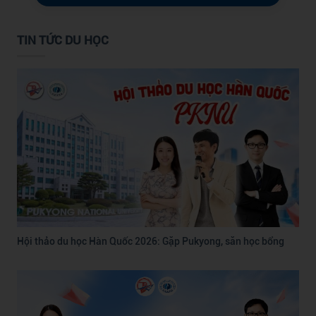
TIN TỨC DU HỌC
Hội thảo du học Hàn Quốc 2026: Gặp Pukyong, săn học bổng