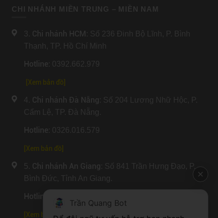
CHI NHÁNH MIỀN TRUNG – MIỀN NAM
Chi nhánh HCM
3.
: Số 236 Đinh Bộ Lĩnh, P. Bình
Thạnh, TP. Hồ Chí Minh
Hotline
: 0392.662.979
[Xem bản đồ]
Chi nhánh Đà Nẵng
4.
: Số 204 Lương Nhữ Hộc, P.
Cẩm Lệ, TP. Đà Nẵng.
Hotline
: 0326.016.579
[
Xem bản đồ
]
Chi nhánh An Giang
5.
: Số 841 Trần Hưng Đạo, P.
Bình Đức, Tỉnh An Giang.
Hotline
: 0704.721.726
Trần Quang Bot
[
Xem bản đồ
]