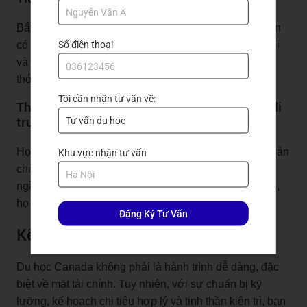
Bắt đầu tiết kiệm tiền từ 1-2 năm trước khi du học. Bạn
Số điện thoại
có thể tạo ra một quỹ du học riêng để dễ dàng theo dõi
và quản lý chi phí. Hãy nhớ rằng, việc tiết kiệm là một
thói quen tốt và cần thiết cho cuộc sống tự lập.
Tôi cần nhận tư vấn về:
Tham khảo ý kiến của các bạn du học sinh đi
trước
Họ sẽ chia sẻ những kinh nghiệm quý báu về các khoản
Khu vực nhận tư vấn
chi phí thực tế, giúp bạn lên kế hoạch tốt hơn. Đừng
ngần ngại hỏi những câu hỏi mà bạn đang băn khoăn,
họ sẽ rất vui lòng giúp đỡ.
Đăng Ký Tư Vấn
Kết luận
Du học Canada không phải là hành trình dễ dàng, đặc
biệt về mặt tài chính. Tuy nhiên, với sự chuẩn bị kỹ
lưỡng, kế hoạch chi tiêu hợp lý và tinh thần kiên trì, bạn