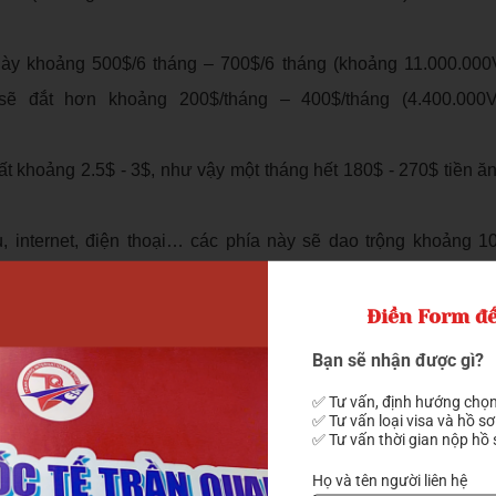
 này khoảng 500$/6 tháng – 700$/6 tháng (khoảng 11.000.0
 sẽ đắt hơn khoảng 200$/tháng – 400$/tháng (4.400.00
mất khoảng 2.5$ - 3$, như vậy một tháng hết 180$ - 270$ tiền ă
 tàu, internet, điện thoại… các phía này sẽ dao trộng khoảng 1
h hoạt phí (không bao gồm học phí) của một du học sinh tại Hàn
Điền Form để
11.000.000VNĐ/tháng, so với các nược như Nhật Bản hay Sin
Bạn sẽ nhận được gì?
✅ Tư vấn, định hướng chọn
hụ thuộc vào trường đại học, ngành học, vị trí địa lý… Do vậy 
✅ Tư vấn loại visa và hồ sơ
✅ Tư vấn thời gian nộp hồ 
ợp lại từ các mục trên ta thấy tổng tiền bạn cần lo gồm: học p
Họ và tên người liên hệ
í làm hồ sơ (nếu nhờ công ty dịch vụ) + tiền ăn + sinh hoạt ph