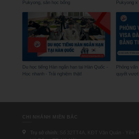
Pukyong, săn học bổng
Pukyong x
Du học tiếng Hàn ngắn hạn tại Hàn Quốc -
Phỏng vấn v
Học nhanh - Trải nghiệm thật!
quyết vượt
CHI NHÁNH MIỀN BẮC
Trụ sở chính:
Số 32TT4A, KĐT Văn Quán - Yên Ph