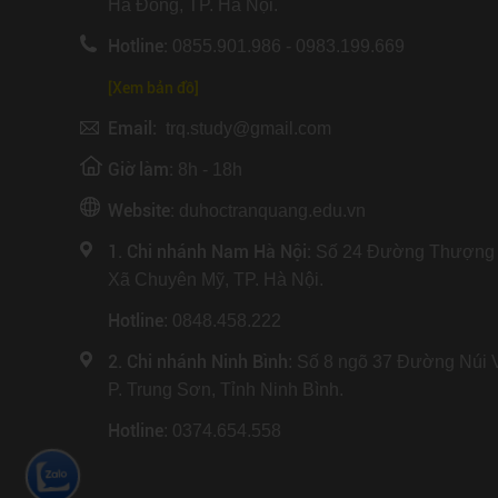
Hà Đông, TP. Hà Nội.
Hotline:
0855.901.986 - 0983.199.669
[Xem bản đồ]
Email:
trq.study@gmail.com
Giờ làm:
8h - 18h
Website:
duhoctranquang.edu.vn
1. Chi nhánh Nam Hà Nội:
Số 24 Đường Thượng 
Xã Chuyên Mỹ, TP. Hà Nội.
Hotline
: 0848.458.222
2. Chi nhánh Ninh Bình
: Số 8 ngõ 37 Đường Núi 
P. Trung Sơn, Tỉnh Ninh Bình.
Hotline
: 0374.654.558