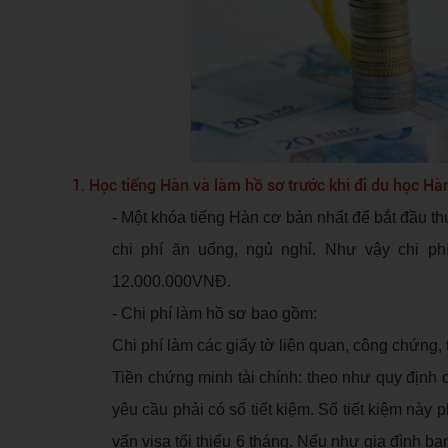
1. Học tiếng Hàn và làm hồ sơ trước khi đi du học H
- Một khóa tiếng Hàn cơ bản nhất để bắt đầu 
chi phí ăn uống, ngủ nghỉ. Như vậy chi p
12.000.000VNĐ.
- Chi phí làm hồ sơ bao gồm:
Chi phí làm các giấy tờ liên quan, công chứng
Tiền chứng minh tài chính: theo như quy định
yêu cầu phải có sổ tiết kiệm. Sổ tiết kiệm nà
vấn visa tối thiểu 6 tháng. Nếu như gia đình b