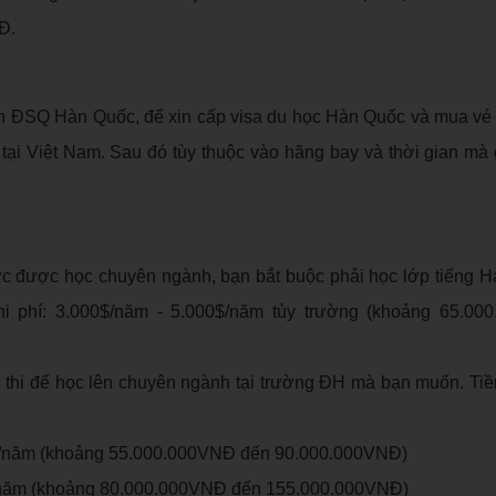
Đ.
lên ĐSQ Hàn Quốc, để xin cấp visa du học Hàn Quốc và mua vé
tại Việt Nam. Sau đó tùy thuộc vào hãng bay và thời gian mà 
ức được học chuyên ngành, bạn bắt buộc phải học lớp tiếng 
hi phí: 3.000$/năm - 5.000$/năm tùy trường (khoảng 65.00
i thi để học lên chuyên ngành tại trường ĐH mà bạn muốn. Tiề
0$/năm (khoảng 55.000.000VNĐ đến 90.000.000VNĐ)
$/năm (khoảng 80.000.000VNĐ đến 155.000.000VNĐ)