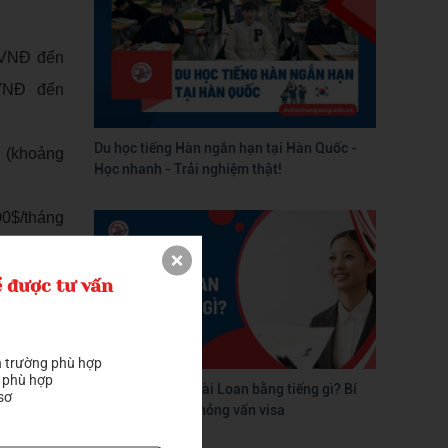
00VNĐ đến
0VNĐ đến
Du học tiếng Hàn ngắn hạn tại Hàn Quốc -
n (khoảng
Học nhanh - Trải nghiệm thật!
00$/tháng
 Quốc chỉ
 được tư vấn
gapore là
 trường phù hợp

các khoản
 phù hợp

Phỏng vấn visa Đài Loan bằng tiếng gì? Bí
sơ
hí 6 – 12
quyết vượt qua phỏng vấn visa
í 2 tháng