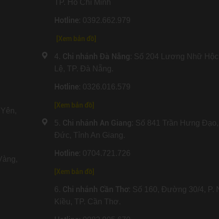
TP. Hồ Chí Minh
Hotline
: 0392.662.979
[Xem bản đồ]
Chi nhánh Đà Nẵng
4.
: Số 204 Lương Nhữ Hộc
Lệ, TP. Đà Nẵng.
Hotline
: 0326.016.579
[
Xem bản đồ
]
Yên,
Chi nhánh An Giang
5.
: Số 841 Trần Hưng Đạo,
Đức, Tỉnh An Giang.
Hotline
: 0704.721.726
Vàng,
[
Xem bản đồ
]
Chi nhánh Cần Thơ
6.
: Số 160, Đường 30/4, P. 
Kiều, TP. Cần Thơ.