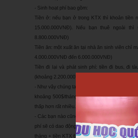
- Sinh hoạt phí bao gồm:
Tiền ở: nếu bạn ở trong KTX thì khoản tiền
15.000.000VNĐ). Nếu bạn thuê ngoài thì
8.800.000VNĐ)
Tiền ăn: một xuất ăn tại nhà ăn sinh viên chỉ 
4.000.000VNĐ đến 6.000.000VNĐ)
Tiền đi lại và phát sinh phí: tiền đi bus, đi
(khoảng 2.200.000VNĐ)
- Như vậy chúng ta có thể thấy được là các sin
khoảng 500$/tháng. Số tiền này chỉ khoảng 
thấp hơn rất nhiều.
- Các bạn nào cũng lưu ý: chi phí học phí sẽ p
phí sẽ có dao động nhưng không quá cao. Tổng h
tháng + tiền KTX 6 tháng + tiền làm hồ sơ + ph