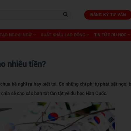
ĐĂNG KÝ TƯ VẤN
TẠO NGOẠI NGỮ
XUẤT KHẨU LAO ĐỘNG
TIN TỨC DU HỌC
o nhiêu tiền?
hưa hề nghĩ ra hay biết tới. Có những chi phí tự phát bất ngờ, 
chia sẻ cho các bạn tất tần tật về du học Hàn Quốc.