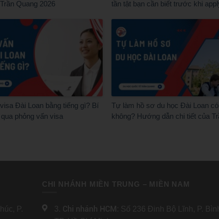
 Trần Quang 2026
tần tật bạn cần biết trước khi appl
isa Đài Loan bằng tiếng gì? Bí
Tự làm hồ sơ du học Đài Loan có
 qua phỏng vấn visa
không? Hướng dẫn chi tiết của T
CHI NHÁNH MIỀN TRUNG – MIỀN NAM
Chi nhánh HCM
úc, P.
3.
: Số 236 Đinh Bộ Lĩnh, P. Bì