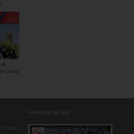
y
 dễ
rần Quang
FANPAGE HÀ NỘI
nh Thạnh,