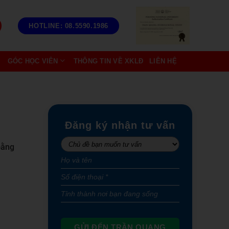
HOTLINE: 08.5590.1986
GÓC HỌC VIÊN
THÔNG TIN VỀ XKLĐ
LIÊN HỆ
Đăng ký nhận tư vấn
bằng
GỬI ĐẾN TRẦN QUANG