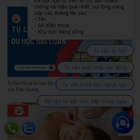
Để đội ngũ tư vấn hỗ trợ bạn nhanh 
chóng và hiệu quả nhất, vui lòng cung 
cấp các 
thông tin
 sau:
- Tên
- Số điện thoại
- Khu vực đang sống
Tư vấn du học
Tư vấn xuất khẩu lao động
Tự làm hồ sơ du học Đài Loan có dễ không? Hướng dẫn chi tiết
Tư vấn khóa học ngoại ngữ
của Trần Quang
Tôi cần tư vấn trực tiếp trong ngày
1