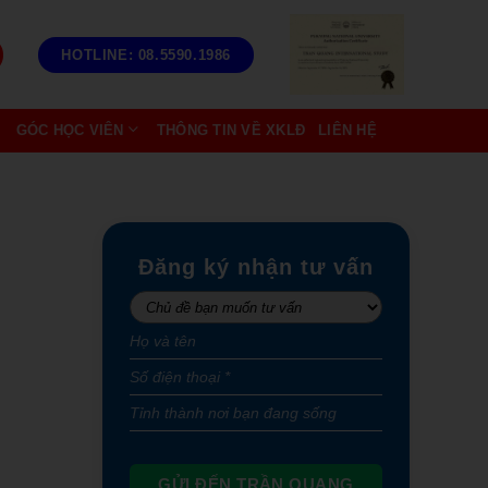
HOTLINE: 08.5590.1986
GÓC HỌC VIÊN
THÔNG TIN VỀ XKLĐ
LIÊN HỆ
Đăng ký nhận tư vấn
GỬI ĐẾN TRẦN QUANG