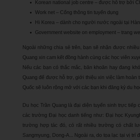
Korean national job centre – được hỗ trợ bởi
Work net – Cổng thông tin tuyển dụng
Hi Korea – dành cho người nước ngoài tại Hà
Government website on employment – trang web
Ngoài những chia sẻ trên, bạn sẽ nhận được nhiều
Quang xin cam kết đồng hành cùng các học viên xuyên 
Nếu các bạn có thắc mắc, băn khoăn hay đang khó k
Quang để được hỗ trợ, giới thiệu xin việc làm hoàn
Quốc sẽ luôn rộng mở với các bạn khi đăng ký du họ
Du học Trần Quang là đại diện tuyển sinh trực tiếp 
các trường Đại học danh tiếng như: Đại học Kyun
trường hợp tác đó, có rất nhiều trường có chất l
Sangmyung, Dong-A... Ngoài ra, do tọa lạc tại vị trí 