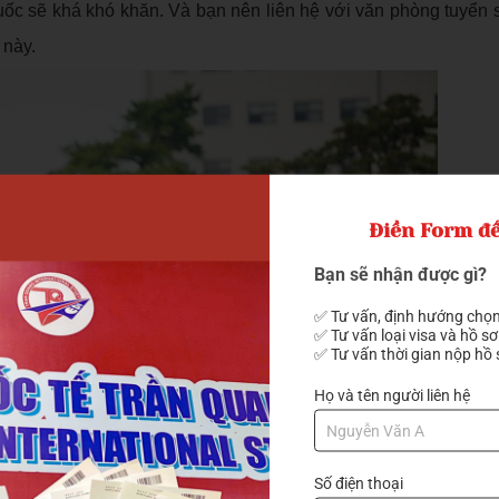
Quốc sẽ khá khó khăn. Và bạn nên liên hệ với văn phòng tuyển 
 này.
Điền Form để
Bạn sẽ nhận được gì?
✅ Tư vấn, định hướng chọn
✅ Tư vấn loại visa và hồ sơ
✅ Tư vấn thời gian nộp hồ 
Họ và tên người liên hệ
Số điện thoại