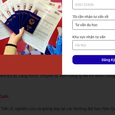
Tôi cần nhận tư vấn về:
 gian học tập tại Hàn Quốc.
Khu vực nhận tư vấn
 cách đầu tư vào các lớp học tiếng Hàn cũng như tham dự c
n địa.
ong khả năng quen biết. Thị trường việc làm rất cần những mố
Đăng Ký
m tra kỹ càng trước chuyến đi xem công ty đó có được công
 Quốc
u Tiến sĩ, nghiên cứu và giảng dạy tại các trường đại học Hàn Q