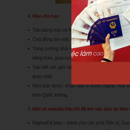
Mẹo cho bạn
Tận dụng mọi cơ hội làm việc bạn có trong thời
Chủ động tìm việc trong mọi hoàn cảnh
Tăng cường khả năng tiếng Hàn của bạn bằng
tiếng Hàn, giao lưu thường xuyên với người bả
Tạo kết nối, giữ mối quan hệ với mọi người tr
quen biết.
Nếu bạn được nhận làm ở nước ngoài, hãy kiể
Hàn Quốc không.
Một số website hữu ích để tìm việc làm tại Hàn
HigherEd jobs – dành cho các vị trí Tiến sĩ, Sa