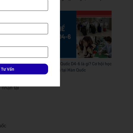
ác kỳ thi
Du học nghề Hàn Quốc D4-6 là gì? Cơ hội học
i quan hệ
 Tư Vấn
nhanh – làm sớm tại Hàn Quốc
 nhận tại
uốc