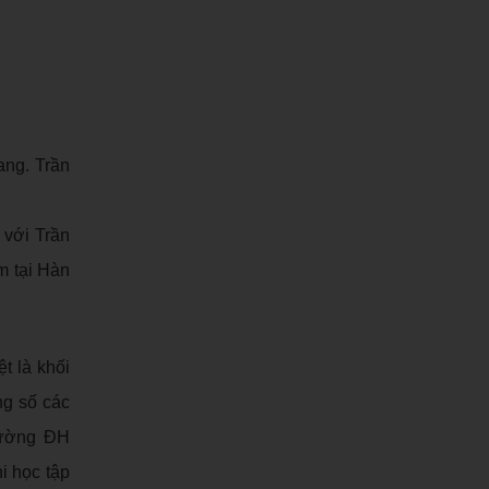
ang. Trần
 với Trần
m tại Hàn
t là khối
ng số các
trường ĐH
hi học tập