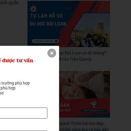
sinh quốc
Tự làm hồ sơ du học Đài Loan có dễ không?
Hướng dẫn chi tiết của Trần Quang
 được tư vấn
 trường phù hợp

 phù hợp

sơ
Du học Đài Loan ngành Thẩm mỹ làm đẹp:
Con đường nghề nghiệp sáng tạo và hấp dẫn