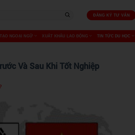
ĐĂNG KÝ TƯ VẤN
TẠO NGOẠI NGỮ
XUẤT KHẨU LAO ĐỘNG
TIN TỨC DU HỌC
rước Và Sau Khi Tốt Nghiệp
?