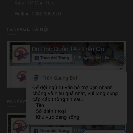
Kiều, TP. Cần Thơ.
Hotline
: 0982.905.670
FANPAGE HÀ NỘI
Trần Quang Bot
Để đội ngũ tư vấn hỗ trợ bạn nhanh 
chóng và hiệu quả nhất, vui lòng cung 
cấp các 
thông tin
 sau:
FANPAGE TP HỒ CHÍ MINH
- Tên
- Số điện thoại
- Khu vực đang sống