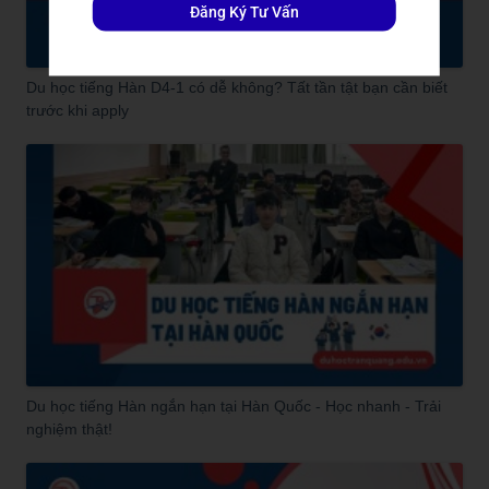
Đăng Ký Tư Vấn
Du học tiếng Hàn D4-1 có dễ không? Tất tần tật bạn cần biết
trước khi apply
Du học tiếng Hàn ngắn hạn tại Hàn Quốc - Học nhanh - Trải
nghiệm thật!