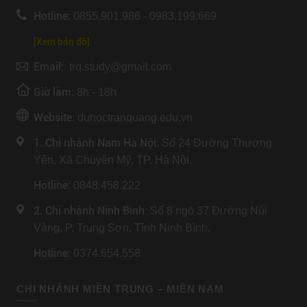
Hotline:
0855.901.986 - 0983.199.669
[Xem bản đồ]
Email:
trq.study@gmail.com
Giờ làm:
8h - 18h
Website:
duhoctranquang.edu.vn
1. Chi nhánh Nam Hà Nội:
Số 24 Đường Thượng
Yên, Xã Chuyên Mỹ, TP. Hà Nội.
Hotline
: 0848.458.222
2. Chi nhánh Ninh Bình
: Số 8 ngõ 37 Đường Núi
Vàng, P. Trung Sơn, Tỉnh Ninh Bình.
Hotline
: 0374.654.558
CHI NHÁNH MIỀN TRUNG – MIỀN NAM