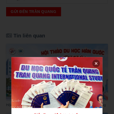
GỬI ĐẾN TRẦN QUANG
Tin liên quan
Hội thảo du học Hàn Quốc 2026: Gặp Pukyong, săn học bổng