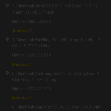
Chi nhánh HCM
3.
: Số 236 Đinh Bộ Lĩnh, P. Bình
Thạnh, TP. Hồ Chí Minh
Hotline
: 0392.662.979
[Xem bản đồ]
Chi nhánh Đà Nẵng
4.
: Số 204 Lương Nhữ Hộc, P.
Cẩm Lệ, TP. Đà Nẵng.
Hotline
: 0326.016.579
[
Xem bản đồ
]
Chi nhánh An Giang
5.
: Số 841 Trần Hưng Đạo, P.
Bình Đức, Tỉnh An Giang.
Hotline
: 0704.721.726
[
Xem bản đồ
]
Chi nhánh Cần Thơ
6.
: Số 160, Đường 30/4, P. Ninh