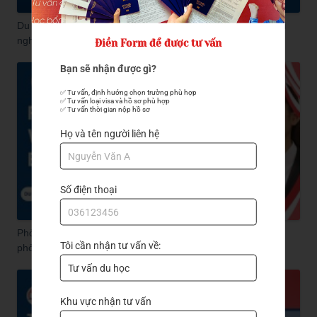
Du học tiếng Hàn ngắn hạn tại Hàn Quốc - Học nhanh - Trải
nghiệm thật!
Điền Form để được tư vấn
Bạn sẽ nhận được gì?
✅ Tư vấn, định hướng chọn trường phù hợp

✅ Tư vấn loại visa và hồ sơ phù hợp

✅ Tư vấn thời gian nộp hồ sơ
Họ và tên người liên hệ
Số điện thoại
Phỏng vấn visa Đài Loan bằng tiếng gì? Bí quyết vượt qua
Tôi cần nhận tư vấn về:
phỏng vấn visa
Khu vực nhận tư vấn