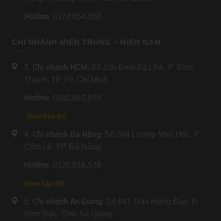
Hotline
: 0374.654.558
CHI NHÁNH MIỀN TRUNG – MIỀN NAM
Chi nhánh HCM
3.
: Số 236 Đinh Bộ Lĩnh, P. Bình
Thạnh, TP. Hồ Chí Minh
Hotline
: 0392.662.979
[Xem bản đồ]
Chi nhánh Đà Nẵng
4.
: Số 204 Lương Nhữ Hộc, P.
Cẩm Lệ, TP. Đà Nẵng.
Hotline
: 0326.016.579
[
Xem bản đồ
]
Chi nhánh An Giang
5.
: Số 841 Trần Hưng Đạo, P.
Bình Đức, Tỉnh An Giang.