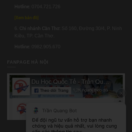
Hotline
: 0704.721.726
[
Xem bản đồ
]
Chi nhánh Cần Thơ
6.
: Số 160, Đường 30/4, P. Ninh
Kiều, TP. Cần Thơ.
Hotline
: 0982.905.670
FANPAGE HÀ NỘI
Trần Quang Bot
Để đội ngũ tư vấn hỗ trợ bạn nhanh 
chóng và hiệu quả nhất, vui lòng cung 
cấp các 
thông tin
 sau: