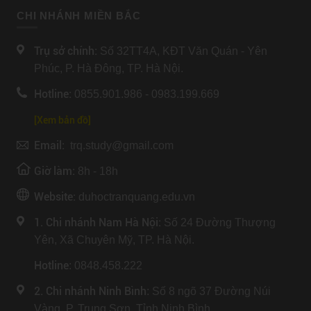
CHI NHÁNH MIỀN BẮC
Trụ sở chính:
Số 32TT4A, KĐT Văn Quán - Yên
Phúc, P. Hà Đông, TP. Hà Nội.
Hotline:
0855.901.986 - 0983.199.669
[Xem bản đồ]
Email:
trq.study@gmail.com
Giờ làm:
8h - 18h
Website:
duhoctranquang.edu.vn
1. Chi nhánh Nam Hà Nội:
Số 24 Đường Thượng
Yên, Xã Chuyên Mỹ, TP. Hà Nội.
Hotline
: 0848.458.222
2. Chi nhánh Ninh Bình
: Số 8 ngõ 37 Đường Núi
Vàng, P. Trung Sơn, Tỉnh Ninh Bình.