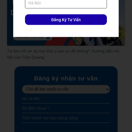
Đăng Ký Tư Vấn
Tự làm hồ sơ du học Đài Loan có dễ không? Hướng dẫn chi
tiết của Trần Quang
Đăng ký nhận tư vấn