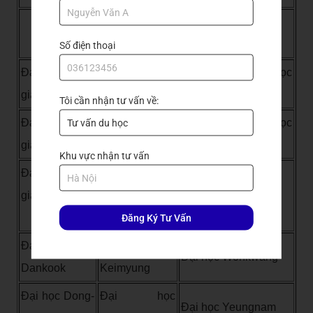
Đại học
Đại học Seonam
Hanyang
Số điện thoại
Đại học Quốc
Đại học
Đại học Inha
gia Chonnam
Soonchunhyang
Tôi cần nhận tư vấn về:
Đại học Quốc
Đại học
Đại học Inje
gia Chungbuk
Sungkyunkwan
Khu vực nhận tư vấn
Đại học Quốc
Đại học Quốc
gia Chungnam
Đại học Ulsan
gia Kangwon
Đăng Ký Tư Vấn
Đại học
Đại học
Đại học Wonkwang
Dankook
Keimyung
Đại học Dong-
Đại học
Đại học Yeungnam