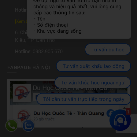
Để đội ngũ tư vấn hỗ trợ bạn nhanh 
chóng và hiệu quả nhất, vui lòng cung 
Hotline
: 0704.721.726
cấp các 
thông tin
 sau:
- Tên
[
Xem bản đồ
]
- Số điện thoại
- Khu vực đang sống
Chi nhánh Cần Thơ
6.
: Số 160, Đường 30/4, P. Ninh
Kiều, TP. Cần Thơ.
Tư vấn du học
Hotline
: 0982.905.670
Tư vấn xuất khẩu lao động
FANPAGE HÀ NỘI
Tư vấn khóa học ngoại ngữ
Tôi cần tư vấn trực tiếp trong ngày
1