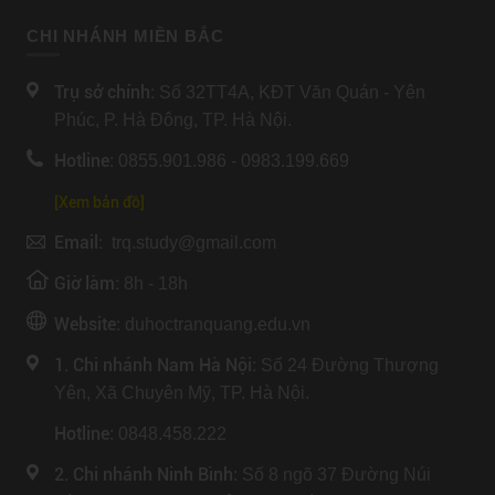
CHI NHÁNH MIỀN BẮC
Trụ sở chính:
Số 32TT4A, KĐT Văn Quán - Yên
Phúc, P. Hà Đông, TP. Hà Nội.
Hotline:
0855.901.986 - 0983.199.669
[Xem bản đồ]
Email:
trq.study@gmail.com
Giờ làm:
8h - 18h
Website:
duhoctranquang.edu.vn
1. Chi nhánh Nam Hà Nội:
Số 24 Đường Thượng
Yên, Xã Chuyên Mỹ, TP. Hà Nội.
Hotline
: 0848.458.222
2. Chi nhánh Ninh Bình
: Số 8 ngõ 37 Đường Núi