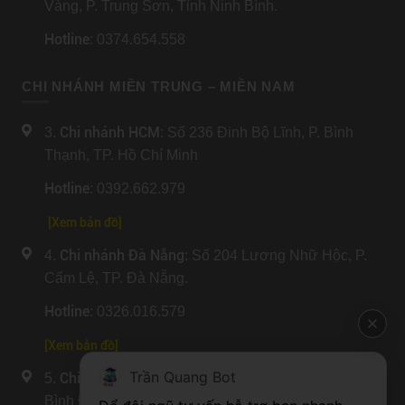
Vàng, P. Trung Sơn, Tỉnh Ninh Bình.
Hotline
: 0374.654.558
CHI NHÁNH MIỀN TRUNG – MIỀN NAM
Chi nhánh HCM
3.
: Số 236 Đinh Bộ Lĩnh, P. Bình
Thạnh, TP. Hồ Chí Minh
Hotline
: 0392.662.979
[Xem bản đồ]
Chi nhánh Đà Nẵng
4.
: Số 204 Lương Nhữ Hộc, P.
Cẩm Lệ, TP. Đà Nẵng.
Hotline
: 0326.016.579
[
Xem bản đồ
]
Trần Quang Bot
Chi nhánh An Giang
5.
: Số 841 Trần Hưng Đạo, P.
Bình Đức, Tỉnh An Giang.