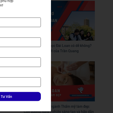
 phù hợp

sơ
Tự làm hồ sơ du học Đài Loan có dễ không?
Hướng dẫn chi tiết của Trần Quang
 được trả
 Việt Nam
ình ở môi
 Tư Vấn
Du học Đài Loan ngành Thẩm mỹ làm đẹp:
Con đường nghề nghiệp sáng tạo và hấp dẫn