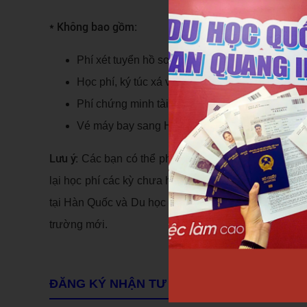
* Không bao gồm:
Phí xét tuyển hồ sơ bên trường Hàn Quốc
Học phí, ký túc xá và các chi phí khác theo q
Phí chứng minh tài chính, sổ tiết kiệm.
Vé máy bay sang Hàn Quốc (Trần Quang hỗ trợ 
Lưu ý:
Các bạn có thể phải nộp lại học phí 1 năm ch
lại học phí các kỳ chưa học).
Du học Quốc tế Trần Q
tại Hàn Quốc và Du học Quốc tế Trần Quang hy vọng 
trường mới.
ĐĂNG KÝ NHẬN TƯ VẤN