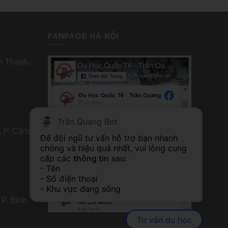
FANPAGE HÀ NỘI
nh Thạnh,
Trần Quang Bot
, P. Cẩm
FANPAGE TP HỒ CHÍ MINH
Để đội ngũ tư vấn hỗ trợ bạn nhanh 
chóng và hiệu quả nhất, vui lòng cung 
cấp các 
thông tin
 sau:
- Tên
- Số điện thoại
- Khu vực đang sống
 P. Bình
Tư vấn du học