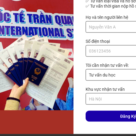
✅ Tư vấn loại visa và hồ sơ
✅ Tư vấn thời gian nộp hồ 
Họ và tên người liên hệ
uy định của Trường bên Hàn Quốc đã chọn
Số điện thoại
đặt vé máy bay cho các bạn học viên)
Tôi cần nhận tư vấn về:
o việc nhập học nhập học kỳ sau theo quy định của Trường (và
uang sẽ cố gắng để luôn đồng hành cùng các bạn du học sinh
Khu vực nhận tư vấn
các bạn thuân lợi bình an để tiếp tục thực hiện ước mơ của m
Đăng Ký