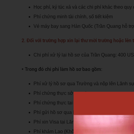
Học phí, ký túc xá và các chi phí khác theo q
Phí chứng minh tài chính, sổ tiết kiệm
Vé máy bay sang Hàn Quốc (Trần Quang hỗ trợ 
2. Đối với trường hợp xin lại thư mời trường hoặc l
Chi phí xử lý lại hồ sơ của Trần Quang: 400 U
* Trong đó chi phí làm hồ sơ bao gồm:
Phí xử lý hồ sơ qua Trường và nộp lên Lãnh sự
Phí chứng thực sở ngoại vụ
Phí chứng thực tại Đại sứ quán và Lãnh sự qu
Phí gửi hồ sơ qua Hàn Quốc
Phí xin Visa tại Lãnh sự quán Hàn Quốc
Phí khám Lao (Không bao gồm xét nghiệm chu