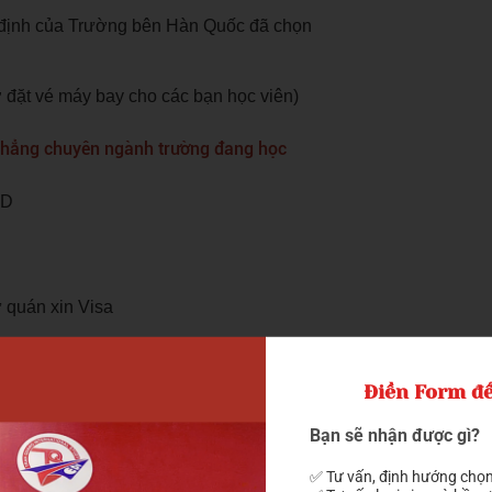
uy định của Trường bên Hàn Quốc đã chọn
đặt vé máy bay cho các bạn học viên)
ên thẳng chuyên ngành trường đang học
SD
 quán xin Visa
án
Điền Form để
Bạn sẽ nhận được gì?
✅ Tư vấn, định hướng chọn
yên sâu)