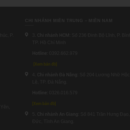
CHI NHÁNH MIỀN TRUNG – MIỀN NAM
Chi nhánh HCM
úc, P.
3.
: Số 236 Đinh Bộ Lĩnh, P. Bì
TP. Hồ Chí Minh
Hotline
: 0392.662.979
[Xem bản đồ]
Chi nhánh Đà Nẵng
4.
: Số 204 Lương Nhữ Hộc
Lệ, TP. Đà Nẵng.
Hotline
: 0326.016.579
[
Xem bản đồ
]
Yên,
Chi nhánh An Giang
5.
: Số 841 Trần Hưng Đạo,
Đức, Tỉnh An Giang.