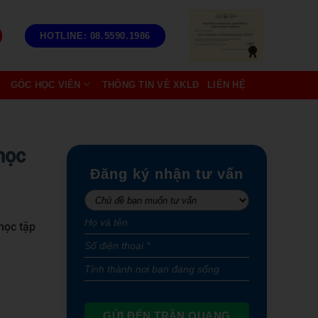
HOTLINE: 08.5590.1986
GÓC HỌC VIÊN
THÔNG TIN VỀ XKLĐ
LIÊN HỆ
 học
Đăng ký nhận tư vấn
học tập
GỬI ĐẾN TRẦN QUANG