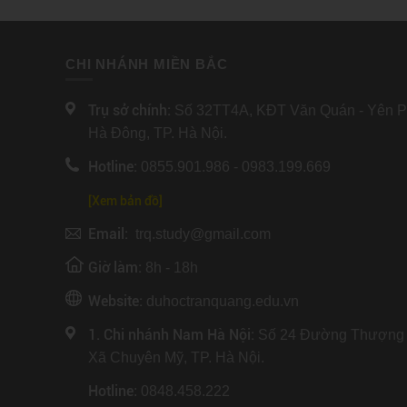
CHI NHÁNH MIỀN BẮC
Trụ sở chính:
Số 32TT4A, KĐT Văn Quán - Yên Ph
Hà Đông, TP. Hà Nội.
Hotline:
0855.901.986 - 0983.199.669
[Xem bản đồ]
Email:
trq.study@gmail.com
Giờ làm:
8h - 18h
Website:
duhoctranquang.edu.vn
1. Chi nhánh Nam Hà Nội:
Số 24 Đường Thượng 
Xã Chuyên Mỹ, TP. Hà Nội.
Hotline
: 0848.458.222