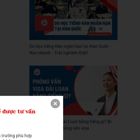
Du học tiếng Hàn ngắn hạn tại Hàn Quốc -
Học nhanh - Trải nghiệm thật!
 được tư vấn
Phỏng vấn visa Đài Loan bằng tiếng gì? Bí
quyết vượt qua phỏng vấn visa
 trường phù hợp
