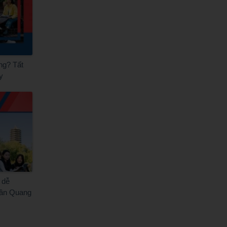
ng? Tất
y
 dễ
rần Quang