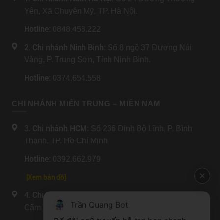
Yên, Xã Chuyên Mỹ, TP. Hà Nội.
Hotline
: 0848.458.222
2. Chi nhánh Ninh Bình
: Số 8 ngõ 37 Đường Núi
Vàng, P. Trung Sơn, Tỉnh Ninh Bình.
Hotline
: 0374.654.558
CHI NHÁNH MIỀN TRUNG – MIỀN NAM
Chi nhánh HCM
3.
: Số 236 Đinh Bộ Lĩnh, P. Bình
Thạnh, TP. Hồ Chí Minh
Hotline
: 0392.662.979
[Xem bản đồ]
Chi nhánh Đà Nẵng
4.
: Số 204 Lương Nhữ Hộc, P.
Trần Quang Bot
Cẩm Lệ, TP. Đà Nẵng.