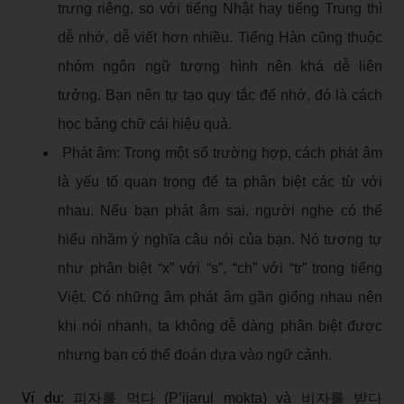
trưng riêng, so với tiếng Nhật hay tiếng Trung thì
dễ nhớ, dễ viết hơn nhiều. Tiếng Hàn cũng thuộc
nhóm ngôn ngữ tượng hình nên khá dễ liên
tưởng. Bạn nên tự tạo quy tắc để nhớ, đó là cách
học bảng chữ cái hiệu quả.
Phát âm: Trong một số trường hợp, cách phát âm
là yếu tố quan trọng để ta phân biệt các từ với
nhau. Nếu bạn phát âm sai, người nghe có thể
hiểu nhầm ý nghĩa câu nói của bạn. Nó tương tự
như phân biệt “x” với “s”, “ch” với “tr” trong tiếng
Việt. Có những âm phát âm gần giống nhau nên
khi nói nhanh, ta không dễ dàng phân biệt được
nhưng bạn có thể đoán dựa vào ngữ cảnh.
Ví dụ:
피자를 먹다 (P’ijarul mokta) và 비자를 받다