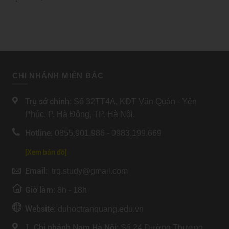
CHI NHÁNH MIỀN BẮC
Trụ sở chính:
Số 32TT4A, KĐT Văn Quán - Yên
Phúc, P. Hà Đông, TP. Hà Nội.
Hotline:
0855.901.986 - 0983.199.669
[Xem bản đồ]
Email:
trq.study@gmail.com
Giờ làm:
8h - 18h
Website:
duhoctranquang.edu.vn
1. Chi nhánh Nam Hà Nội:
Số 24 Đường Thượng