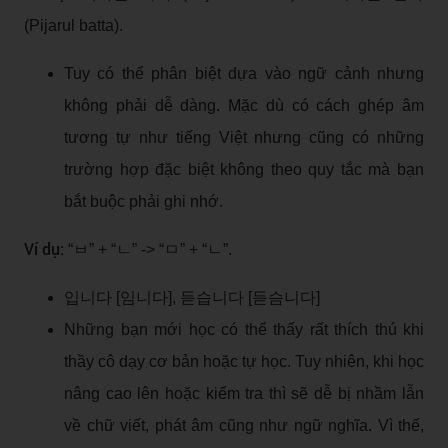
(Pijarul batta).
Tuy có thể phân biệt dựa vào ngữ cảnh nhưng
không phải dễ dàng. Mặc dù có cách ghép âm
tương tự như tiếng Việt nhưng cũng có những
trường hợp đặc biệt không theo quy tắc mà bạn
bắt buộc phải ghi nhớ.
Ví dụ:
“ㅂ” + “ㄴ” -> “ㅁ” + “ㄴ”.
입니다 [임니다], 듣습니다 [듣슴니다]
Những bạn mới học có thể thấy rất thích thú khi
thầy cô dạy cơ bản hoặc tự học. Tuy nhiên, khi học
nâng cao lên hoặc kiểm tra thì sẽ dễ bị nhầm lẫn
về chữ viết, phát âm cũng như ngữ nghĩa. Vì thế,