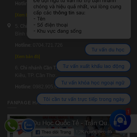
Để đội ngũ tư vấn hỗ trợ bạn nhanh 
Hotline
: 0326.016.579
chóng và hiệu quả nhất, vui lòng cung 
cấp các 
thông tin
 sau:
[
Xem bản đồ
]
- Tên
- Số điện thoại
Chi nhánh An Giang
5.
: Số 841 Trần Hưng Đạo, P.
- Khu vực đang sống
Bình Đức, Tỉnh An Giang.
Hotline
: 0704.721.726
Tư vấn du học
[
Xem bản đồ
]
Tư vấn xuất khẩu lao động
Chi nhánh Cần Thơ
6.
: Số 160, Đường 30/4, P. Ninh
Kiều, TP. Cần Thơ.
Tư vấn khóa học ngoại ngữ
Hotline
: 0982.905.670
Tôi cần tư vấn trực tiếp trong ngày
FANPAGE HÀ NỘI
1