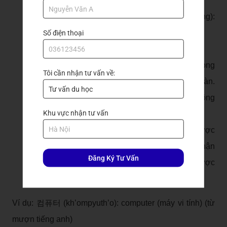
xuất phát từ âm Hán.
Ví dụ: 기숙사 (kisuksa): kí túc xá, 학생 (hakseng):
học sinh,
Số điện thoại
준비 (junbi): chuẩn bị,...
Cho nên nếu bạn có vốn từ vựng Hán-Việt phong
Tôi cần nhận tư vấn về:
phú sẽ giúp ích rất nhiều cho việc học tiếng Hàn.
Bạn sẽ bắt gặp rất nhiều từ âm Hán mà bạn không
Khu vực nhận tư vấn
biết nhưng có thể dễ dàng đoán nghĩa.
Nhờ quá trình hội nhập, nhiều nét văn hóa được
du nhập vào Hàn Quốc. Cùng với đó, một bộ phận
Đăng Ký Tư Vấn
những từ mượn từ tiếng nước ngoài cũng được
sử dụng ngày càng phổ biến tại Hàn Quốc.
Ví dụ: 컴퓨터 (kh’ompyuth’o): computer (máy vi tính) (từ
mượn tiếng anh)