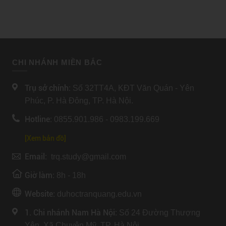
CHI NHÁNH MIỀN BẮC
Trụ sở chính:
Số 32TT4A, KĐT Văn Quán - Yên
Phúc, P. Hà Đông, TP. Hà Nội.
Hotline:
0855.901.986 - 0983.199.669
[Xem bản đồ]
Email:
trq.study@gmail.com
Giờ làm:
8h - 18h
Website:
duhoctranquang.edu.vn
1. Chi nhánh Nam Hà Nội:
Số 24 Đường Thượng
Yên, Xã Chuyên Mỹ, TP. Hà Nội.