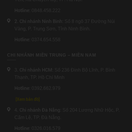
Hotline
: 0848.458.222
2. Chi nhánh Ninh Bình
: Số 8 ngõ 37 Đường Núi
Vàng, P. Trung Sơn, Tỉnh Ninh Bình.
Hotline
: 0374.654.558
CHI NHÁNH MIỀN TRUNG – MIỀN NAM
Chi nhánh HCM
3.
: Số 236 Đinh Bộ Lĩnh, P. Bình
Thạnh, TP. Hồ Chí Minh
Hotline
: 0392.662.979
[Xem bản đồ]
Chi nhánh Đà Nẵng
4.
: Số 204 Lương Nhữ Hộc, P.
Cẩm Lệ, TP. Đà Nẵng.
Hotline
: 0326.016.579