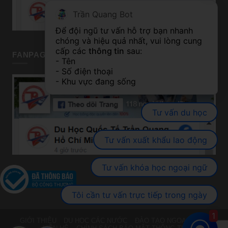
Trần Quang Bot
Để đội ngũ tư vấn hỗ trợ bạn nhanh 
chóng và hiệu quả nhất, vui lòng cung 
cấp các 
thông tin
 sau:
FANPAGE TP HỒ CHÍ MINH
- Tên
- Số điện thoại
- Khu vực đang sống
Tư vấn du học
Tư vấn xuất khẩu lao động
Tư vấn khóa học ngoại ngữ
Tôi cần tư vấn trực tiếp trong ngày
1
GIỚI THIỆU
DU HỌC CÁC NƯỚC
ĐÀO TẠO NGOẠI NGỮ