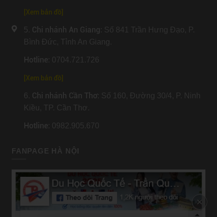
[
Xem bản đồ
]
Chi nhánh An Giang
5.
: Số 841 Trần Hưng Đạo, P.
Bình Đức, Tỉnh An Giang.
Hotline
: 0704.721.726
[
Xem bản đồ
]
Chi nhánh Cần Thơ
6.
: Số 160, Đường 30/4, P. Ninh
Kiều, TP. Cần Thơ.
Hotline
: 0982.905.670
FANPAGE HÀ NỘI