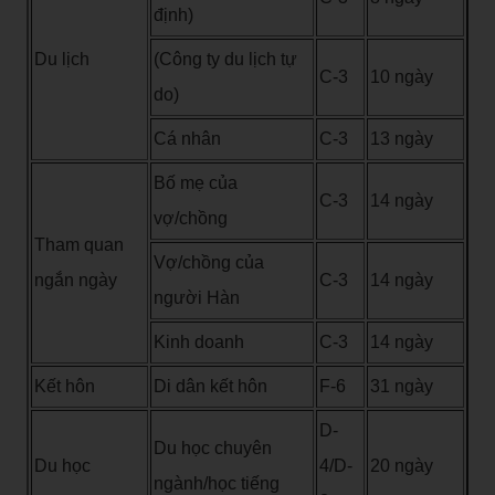
định)
Du lịch
(Công ty du lịch tự
C-3
10 ngày
do)
Cá nhân
C-3
13 ngày
Bố mẹ của
C-3
14 ngày
vợ/chồng
Tham quan
Vợ/chồng của
ngắn ngày
C-3
14 ngày
người Hàn
Kinh doanh
C-3
14 ngày
Kết hôn
Di dân kết hôn
F-6
31 ngày
D-
Du học chuyên
Du học
4/D-
20 ngày
ngành/học tiếng