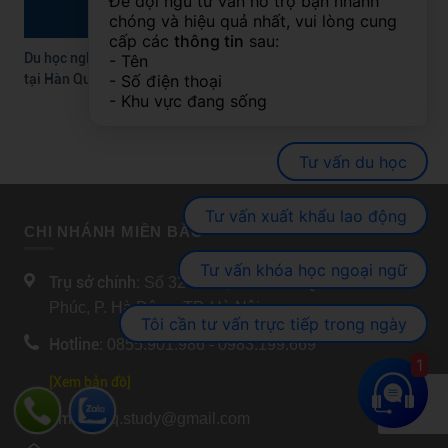
Để đội ngũ tư vấn hỗ trợ bạn nhanh 
chóng và hiệu quả nhất, vui lòng cung 
cấp các 
thông tin
 sau:
Du học nghề Hàn Quốc D4-6 là gì? Cơ hội học nhanh – làm sớm
- Tên
- Số điện thoại
tại Hàn Quốc
- Khu vực đang sống
Tư vấn du học
Tư vấn xuất khẩu lao động
CHI NHÁNH MIỀN BẮC
Tư vấn khóa học ngoại ngữ
Trụ sở chính:
Số 32TT4A, KĐT Văn Quán - Yên
Phúc, P. Hà Đông, TP. Hà Nội.
Tôi cần tư vấn trực tiếp trong ngày
Hotline:
0855.901.986 - 0983.199.669
1
[Xem bản đồ]
Email:
trq.study@gmail.com