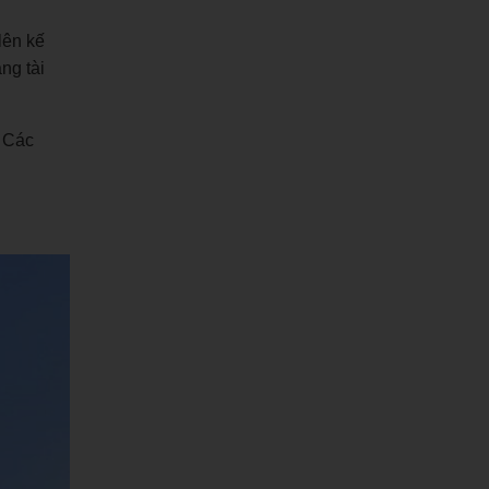
lên kế
ng tài
. Các