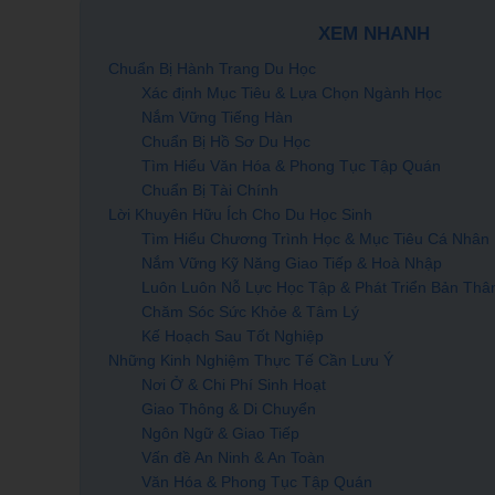
XEM NHANH
Chuẩn Bị Hành Trang Du Học
Xác định Mục Tiêu & Lựa Chọn Ngành Học
Nắm Vững Tiếng Hàn
Chuẩn Bị Hồ Sơ Du Học
Tìm Hiểu Văn Hóa & Phong Tục Tập Quán
Chuẩn Bị Tài Chính
Lời Khuyên Hữu Ích Cho Du Học Sinh
Tìm Hiểu Chương Trình Học & Mục Tiêu Cá Nhân
Nắm Vững Kỹ Năng Giao Tiếp & Hoà Nhập
Luôn Luôn Nỗ Lực Học Tập & Phát Triển Bản Thâ
Chăm Sóc Sức Khỏe & Tâm Lý
Kế Hoạch Sau Tốt Nghiệp
Những Kinh Nghiệm Thực Tế Cần Lưu Ý
Nơi Ở & Chi Phí Sinh Hoạt
Giao Thông & Di Chuyển
Ngôn Ngữ & Giao Tiếp
Vấn đề An Ninh & An Toàn
Văn Hóa & Phong Tục Tập Quán