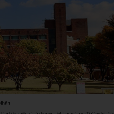
 Nhân
 làm là tìm hiểu kỹ về chương trình học mà bạn đã đăng ký. Nộ