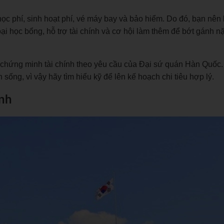
c phí, sinh hoạt phí, vé máy bay và bảo hiểm. Do đó, bạn nên 
loại học bổng, hỗ trợ tài chính và cơ hội làm thêm để bớt gánh nặ
 chứng minh tài chính theo yêu cầu của Đại sứ quán Hàn Quốc
sống, vì vậy hãy tìm hiểu kỹ để lên kế hoạch chi tiêu hợp lý.
inh