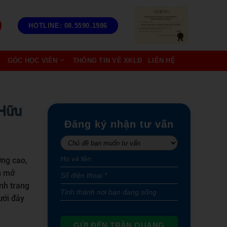
HOTLINE: 08.5590.1986
GÓC HỌC VIÊN
THÔNG TIN VỀ XKLĐ
LIÊN HỆ
 Hữu
Đăng ký nhận tư vấn
ợng cao,
n mở
ành trang
ưới đây
GỬI ĐẾN TRẦN QUANG