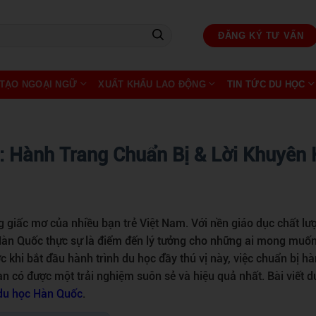
ĐĂNG KÝ TƯ VẤN
TẠO NGOẠI NGỮ
XUẤT KHẨU LAO ĐỘNG
TIN TỨC DU HỌC
 Hành Trang Chuẩn Bị & Lời Khuyên
 giấc mơ của nhiều bạn trẻ Việt Nam. Với nền giáo dục chất lư
Hàn Quốc thực sự là điểm đến lý tưởng cho những ai mong muố
c khi bắt đầu hành trình du học đầy thú vị này, việc chuẩn bị h
n có được một trải nghiệm suôn sẻ và hiệu quả nhất. Bài viết d
du học Hàn Quốc
.