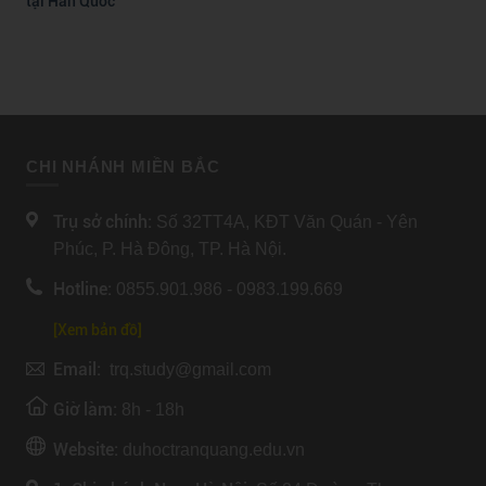
tại Hàn Quốc
CHI NHÁNH MIỀN BẮC
Trụ sở chính:
Số 32TT4A, KĐT Văn Quán - Yên
Phúc, P. Hà Đông, TP. Hà Nội.
Hotline:
0855.901.986 - 0983.199.669
[Xem bản đồ]
Email:
trq.study@gmail.com
Giờ làm:
8h - 18h
Website:
duhoctranquang.edu.vn