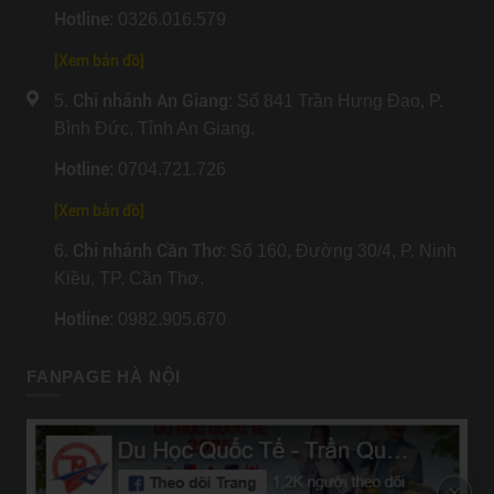
Hotline
: 0326.016.579
[
Xem bản đồ
]
Chi nhánh An Giang
5.
: Số 841 Trần Hưng Đạo, P.
Bình Đức, Tỉnh An Giang.
Hotline
: 0704.721.726
[
Xem bản đồ
]
Chi nhánh Cần Thơ
6.
: Số 160, Đường 30/4, P. Ninh
Kiều, TP. Cần Thơ.
Hotline
: 0982.905.670
FANPAGE HÀ NỘI