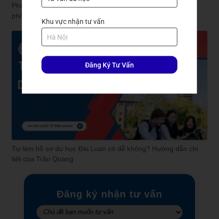
Phỏng vấn visa Đài Loan bằng tiếng gì? Bí quyết vượt qua
phỏng vấn visa
Khu vực nhận tư vấn
Đăng Ký Tư Vấn
Tự làm hồ sơ du học Đài Loan có dễ không? Hướng dẫn chi
tiết của Trần Quang
Đăng ký nhận tư vấn