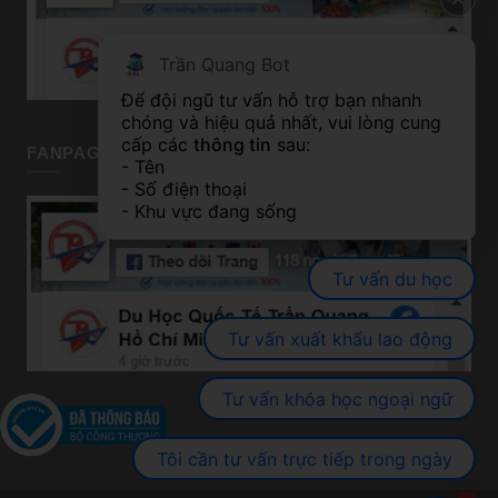
Trần Quang Bot
Để đội ngũ tư vấn hỗ trợ bạn nhanh 
chóng và hiệu quả nhất, vui lòng cung 
cấp các 
thông tin
 sau:
FANPAGE TP HỒ CHÍ MINH
- Tên
- Số điện thoại
- Khu vực đang sống
Tư vấn du học
Tư vấn xuất khẩu lao động
Tư vấn khóa học ngoại ngữ
Tôi cần tư vấn trực tiếp trong ngày