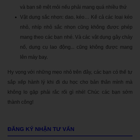
và bạn sẽ mệt mỏi nếu phải mang quá nhiều thứ
Vật dụng sắc nhọn: dao, kéo… Kể cả các loại kéo
nhỏ, nhíp nhỏ sắc nhọn cũng không được phép
mang theo các bạn nhé. Và các vật dụng gây cháy
nổ, dụng cụ lao động... cũng không được mang
lên máy bay.
Hy vọng với những mẹo nhỏ trên đây, các bạn có thể tự
sắp xếp hành lý khi đi du học cho bản thân mình mà
không lo gặp phải rắc rối gì nhé! Chúc các bạn sớm
thành công!
ĐĂNG KÝ NHẬN TƯ VẤN