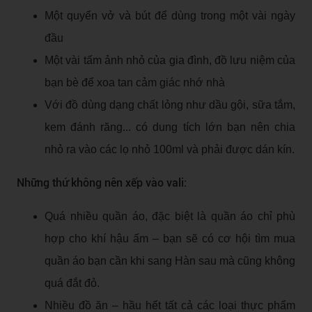
Một quyển vở và bút để dùng trong một vài ngày
đầu
Một vài tấm ảnh nhỏ của gia đình, đồ lưu niệm của
bạn bè để xoa tan cảm giác nhớ nhà
Với đồ dùng dạng chất lỏng như dầu gội, sữa tắm,
kem đánh răng... có dung tích lớn bạn nên chia
nhỏ ra vào các lọ nhỏ 100ml và phải được dán kín.
Những thứ không nên xếp vào vali:
Quá nhiều quần áo, đặc biệt là quần áo chỉ phù
hợp cho khí hậu ấm – bạn sẽ có cơ hội tìm mua
quần áo bạn cần khi sang Hàn sau mà cũng không
quá đắt đỏ.
Nhiều đồ ăn – hầu hết tất cả các loại thực phẩm