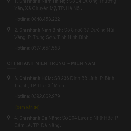
1. Chi nhánh Nam Hà Nội:
Số 24 Đường Thượng
Yên, Xã Chuyên Mỹ, TP. Hà Nội.
Hotline
: 0848.458.222
2. Chi nhánh Ninh Bình
: Số 8 ngõ 37 Đường Núi
Vàng, P. Trung Sơn, Tỉnh Ninh Bình.
Hotline
: 0374.654.558
CHI NHÁNH MIỀN TRUNG – MIỀN NAM
Chi nhánh HCM
3.
: Số 236 Đinh Bộ Lĩnh, P. Bình
Thạnh, TP. Hồ Chí Minh
Hotline
: 0392.662.979
[Xem bản đồ]
Chi nhánh Đà Nẵng
4.
: Số 204 Lương Nhữ Hộc, P.
Cẩm Lệ, TP. Đà Nẵng.