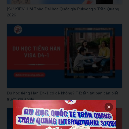
[SỰ KIỆN] Hội Thảo Đại học Quốc gia Pukyong x Trần Quang
2026
Du học tiếng Hàn D4-1 có dễ không? Tất tần tật bạn cần biết
trước khi apply