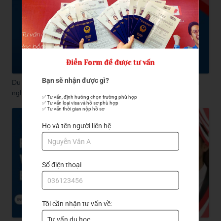
Điền Form để được tư vấn
Bạn sẽ nhận được gì?
Du học tiếng Hàn ngắn hạn tại Hàn Quốc - Học nhanh - Trải
nghiệm thật!
✅ Tư vấn, định hướng chọn trường phù hợp

✅ Tư vấn loại visa và hồ sơ phù hợp

✅ Tư vấn thời gian nộp hồ sơ
Họ và tên người liên hệ
Số điện thoại
Tôi cần nhận tư vấn về: