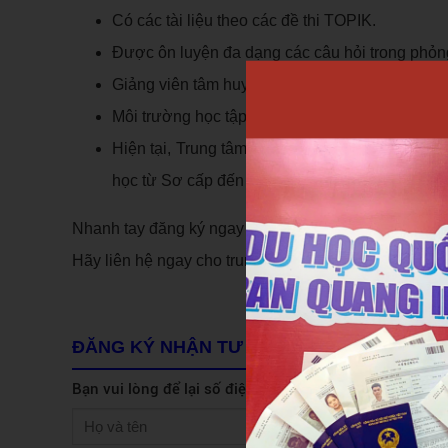
Có các tài liệu theo các đề thi TOPIK.
Được ôn luyện đa dạng các câu hỏi trong phỏn
Giảng viên tâm huyết, nhiệt tình, trách nhiệm.
Môi trường học tập năng động, mới mẻ dễ dàng 
Hiện tại, Trung tâm du học quốc tế Trần Quang đ
học từ Sơ cấp đến Trung cấp với các mức ưu đ
22/12
Nhanh tay đăng ký ngay trước ngày
sẽ được 
Hãy liên hệ ngay cho trung tâm du học quốc tế Trần Q
ĐĂNG KÝ NHẬN TƯ VẤN
Bạn vui lòng để lại số điện thoại, chúng tôi sẽ liên hệ