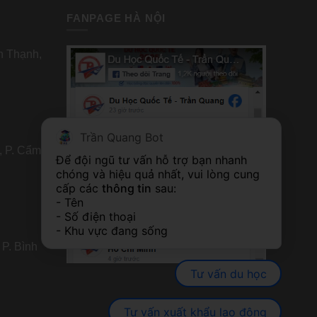
FANPAGE HÀ NỘI
nh Thạnh,
Trần Quang Bot
, P. Cẩm
FANPAGE TP HỒ CHÍ MINH
Để đội ngũ tư vấn hỗ trợ bạn nhanh 
chóng và hiệu quả nhất, vui lòng cung 
cấp các 
thông tin
 sau:
- Tên
- Số điện thoại
- Khu vực đang sống
 P. Bình
Tư vấn du học
Tư vấn xuất khẩu lao động