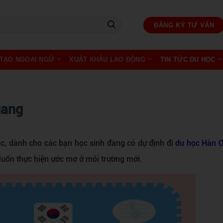
ĐĂNG KÝ TƯ VẤN
TẠO NGOẠI NGỮ
XUẤT KHẨU LAO ĐỘNG
TIN TỨC DU HỌC
uang
c, dành cho các bạn học sinh đang có dự định đi
du học Hàn 
 Muốn thực hiện ước mơ ở môi trường mới.