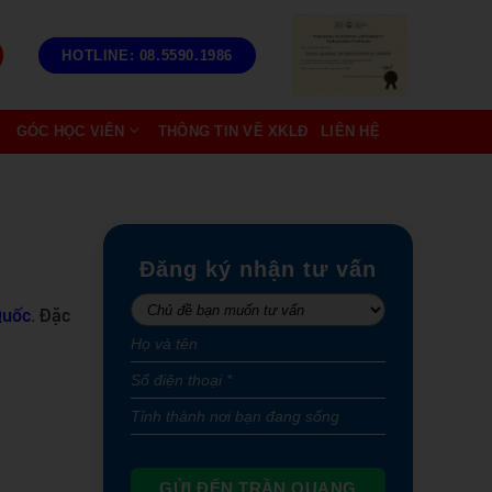
HOTLINE: 08.5590.1986
GÓC HỌC VIÊN
THÔNG TIN VỀ XKLĐ
LIÊN HỆ
Đăng ký nhận tư vấn
Quốc
. Đặc
GỬI ĐẾN TRẦN QUANG