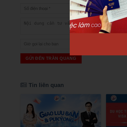
GỬI ĐẾN TRẦN QUANG
Tin liên quan