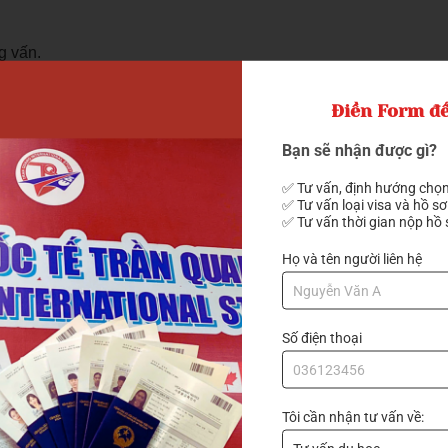
g vấn.
Điền Form để
tiếp nhận kiến thức.
Bạn sẽ nhận được gì?
ang triển khai các lớp học online và offline trên toàn quốc với
ãi vô cùng
hấp dẫn.
✅ Tư vấn, định hướng chọn
✅ Tư vấn loại visa và hồ sơ
✅ Tư vấn thời gian nộp hồ 
20% - 25% học phí
giảm ngay
Họ và tên người liên hệ
uang để được hỗ trợ tư vấn chi tiết nhất nhé!
Số điện thoại
 với bạn ngay
Tôi cần nhận tư vấn về: