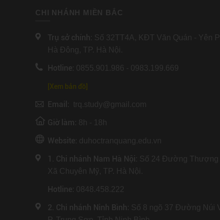
CHI NHÁNH MIỀN BẮC
Trụ sở chính:
Số 32TT4A, KĐT Văn Quán - Yên Ph
Hà Đông, TP. Hà Nội.
Hotline:
0855.901.986 - 0983.199.669
[Xem bản đồ]
Email:
trq.study@gmail.com
Giờ làm:
8h - 18h
Website:
duhoctranquang.edu.vn
1. Chi nhánh Nam Hà Nội:
Số 24 Đường Thượng 
Xã Chuyên Mỹ, TP. Hà Nội.
Hotline
: 0848.458.222
2. Chi nhánh Ninh Bình
: Số 8 ngõ 37 Đường Núi 
P. Trung Sơn, Tỉnh Ninh Bình.