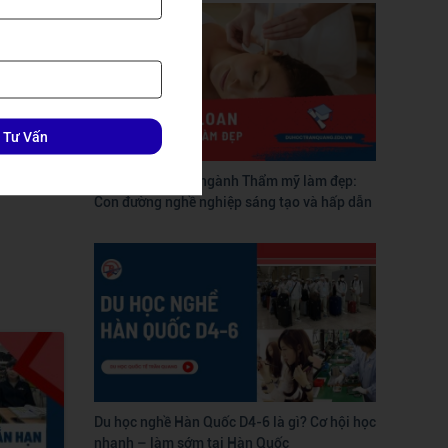
 Tư Vấn
Du học Đài Loan ngành Thẩm mỹ làm đẹp:
Con đường nghề nghiệp sáng tạo và hấp dẫn
Du học nghề Hàn Quốc D4-6 là gì? Cơ hội học
nhanh – làm sớm tại Hàn Quốc