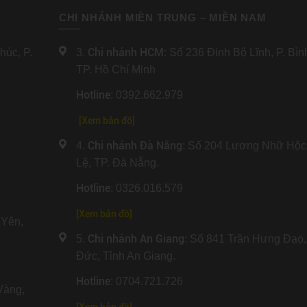
CHI NHÁNH MIỀN TRUNG – MIỀN NAM
Chi nhánh HCM
úc, P.
3.
: Số 236 Đinh Bộ Lĩnh, P. Bì
TP. Hồ Chí Minh
Hotline
: 0392.662.979
[Xem bản đồ]
Chi nhánh Đà Nẵng
4.
: Số 204 Lương Nhữ Hộc
Lệ, TP. Đà Nẵng.
Hotline
: 0326.016.579
[
Xem bản đồ
]
Yên,
Chi nhánh An Giang
5.
: Số 841 Trần Hưng Đạo,
Đức, Tỉnh An Giang.
Hotline
: 0704.721.726
Vàng,
[
Xem bản đồ
]