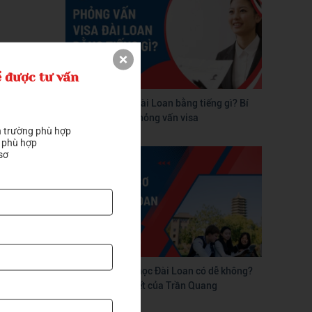
 được tư vấn
Phỏng vấn visa Đài Loan bằng tiếng gì? Bí
 các khóa
quyết vượt qua phỏng vấn visa
 trường phù hợp

 phù hợp

sơ
Tự làm hồ sơ du học Đài Loan có dễ không?
Hướng dẫn chi tiết của Trần Quang