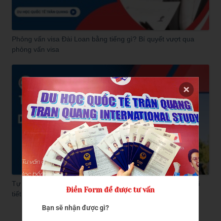
Phỏng vấn visa Đài Loan bằng tiếng gì? Bí quyết vượt qua
phỏng vấn visa
Tự làm hồ sơ du học Đài Loan có dễ không? Hướng dẫn chi
Điền Form để được tư vấn
tiết của Trần Quang
Bạn sẽ nhận được gì?