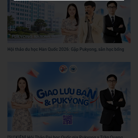
Hội thảo du học Hàn Quốc 2026: Gặp Pukyong, săn học bổng
[SỰ KIỆN] Hội Thảo Đại học Quốc gia Pukyong x Trần Quang