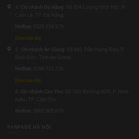
Chi nhánh Đà Nẵng
4.
: Số 204 Lương Nhữ Hộc, P.
Cẩm Lệ, TP. Đà Nẵng.
Hotline
: 0326.016.579
[
Xem bản đồ
]
Chi nhánh An Giang
5.
: Số 841 Trần Hưng Đạo, P.
Bình Đức, Tỉnh An Giang.
Hotline
: 0704.721.726
[
Xem bản đồ
]
Chi nhánh Cần Thơ
6.
: Số 160, Đường 30/4, P. Ninh
Kiều, TP. Cần Thơ.
Hotline
: 0982.905.670
FANPAGE HÀ NỘI