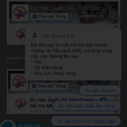
Trần Quang Bot
Để đội ngũ tư vấn hỗ trợ bạn nhanh 
chóng và hiệu quả nhất, vui lòng cung 
cấp các 
thông tin
 sau:
FANPAGE TP HỒ CHÍ MINH
- Tên
- Số điện thoại
- Khu vực đang sống
Tư vấn du học
Tư vấn xuất khẩu lao động
Tư vấn khóa học ngoại ngữ