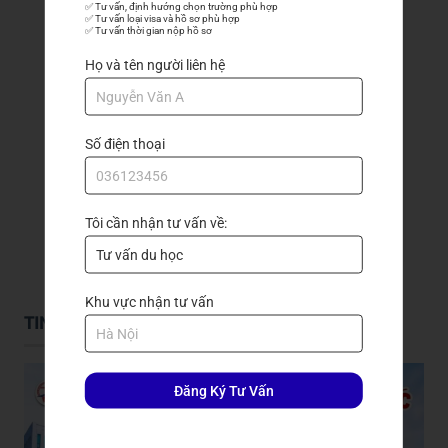
✅ Tư vấn, định hướng chọn trường phù hợp

Đăng ký nhận tư vấn
✅ Tư vấn loại visa và hồ sơ phù hợp

✅ Tư vấn thời gian nộp hồ sơ
Họ và tên người liên hệ
Số điện thoại
GỬI ĐẾN TRẦN QUANG
Tôi cần nhận tư vấn về:
Khu vực nhận tư vấn
TIN TỨC DU HỌC
Đăng Ký Tư Vấn