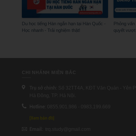
Du học tiếng Hàn ngắn hạn tại Hàn Quốc -
Phỏng vấn v
Học nhanh - Trải nghiệm thật!
quyết vượt
CHI NHÁNH MIỀN BẮC
Trụ sở chính:
Số 32TT4A, KĐT Văn Quán - Yên Ph
Hà Đông, TP. Hà Nội.
Hotline:
0855.901.986 - 0983.199.669
[Xem bản đồ]
Email:
trq.study@gmail.com