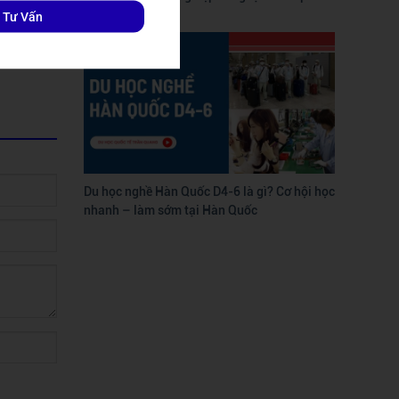
 Tư Vấn
Du học nghề Hàn Quốc D4-6 là gì? Cơ hội học
nhanh – làm sớm tại Hàn Quốc