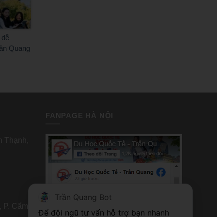
 dễ
rần Quang
FANPAGE HÀ NỘI
nh Thạnh,
Trần Quang Bot
, P. Cẩm
FANPAGE TP HỒ CHÍ MINH
Để đội ngũ tư vấn hỗ trợ bạn nhanh 