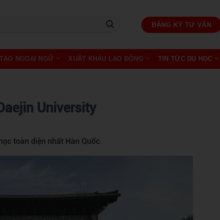
ĐĂNG KÝ TƯ VẤN
TẠO NGOẠI NGỮ
XUẤT KHẨU LAO ĐỘNG
TIN TỨC DU HỌC
Daejin University
 học toàn diện nhất Hàn Quốc.