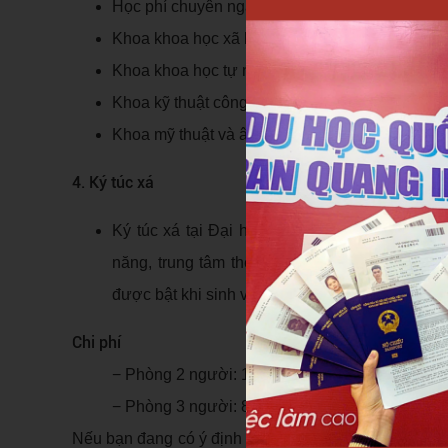
Học phí chuyên ngành:
Khoa khoa học xã hội và nhân văn: 6.140.000
Khoa khoa học tự nhiên: 7.980.000 won/năm
Khoa kỹ thuật công nghiệp: 8.000.000 won/nă
Khoa mỹ thuật và âm nhạc: 8.000.000 won/năm
4. Ký túc xá
Ký túc xá tại Đại học Daejin được trang bị đ
năng, trung tâm thể hình, phòng học nhóm, h
được bật khi sinh viên ra khỏi phòng, ra vào b
Chi phí
− Phòng 2 người: 1.000.000 won/kỳ chính; 500
− Phòng 3 người: 800.000 won/kỳ chính; 400.0
Nếu bạn đang có ý định du học tại trường đại học Dae