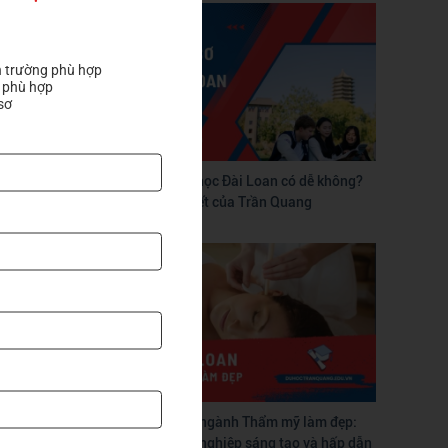
 trường phù hợp

 phù hợp

sơ
Tự làm hồ sơ du học Đài Loan có dễ không?
Hướng dẫn chi tiết của Trần Quang
g đa chức
g an ninh
người.
Du học Đài Loan ngành Thẩm mỹ làm đẹp:
bạn. Trần
Con đường nghề nghiệp sáng tạo và hấp dẫn