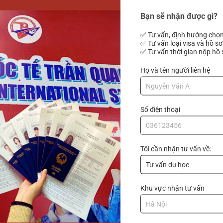
Bạn sẽ nhận được gì?
 won/năm
✅ Tư vấn, định hướng chọn
✅ Tư vấn loại visa và hồ sơ
m
✅ Tư vấn thời gian nộp hồ 
.
Họ và tên người liên hệ
Số điện thoại
ầy đủ sảnh lớn, phòng chờ, bàn và tủ, phòng tắm riêng, phòn
ệ thống làm lạnh và sưởi ấm… Ngoài ra, KTX còn có hệ thôn
ằng quẹt mã vạch trên thẻ sinh viên, phòng 2 người và phòng 3 
Tôi cần nhận tư vấn về:
.000 won/kỳ hè (đông)
Khu vực nhận tư vấn
00 won/kỳ hè (đông)
jin Hàn Quốc thì những thông tin phía trên sẽ rất hữu ích cho 