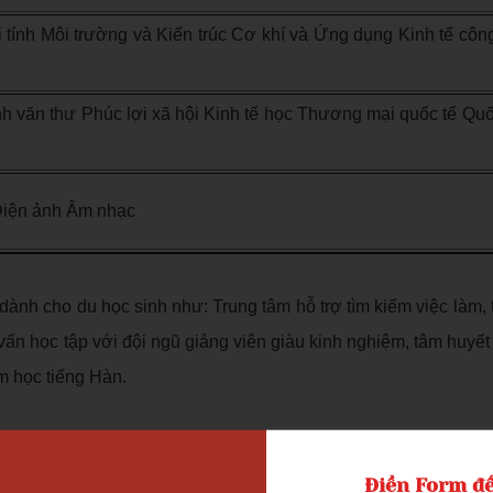
i tính Môi trường và Kiến trúc Cơ khí và Ứng dụng Kinh tế côn
nh văn thư Phúc lợi xã hội Kinh tế học Thương mại quốc tế Quố
 Điện ảnh Âm nhạc
dành cho du học sinh như: Trung tâm hỗ trợ tìm kiếm việc làm, 
vấn học tập với đội ngũ giảng viên giàu kinh nghiệm, tâm huyết
m học tiếng Hàn.
Điền Form để