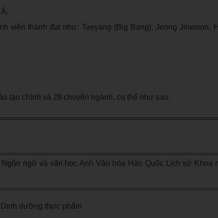
 Á.
inh viên thành đạt như: Taeyang (Big Bang), Jeong Jinwoon, 
ào tạo chính và 29 chuyên ngành, cụ thể như sau:
 Ngôn ngữ và văn học Anh Văn hóa Hàn Quốc Lịch sử Khoa n
ộ Dinh dưỡng thực phẩm