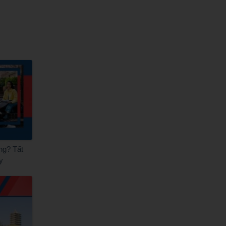
ng? Tất
y