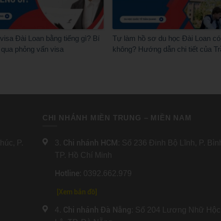
isa Đài Loan bằng tiếng gì? Bí
Tự làm hồ sơ du học Đài Loan có
 qua phỏng vấn visa
không? Hướng dẫn chi tiết của T
CHI NHÁNH MIỀN TRUNG – MIỀN NAM
Chi nhánh HCM
úc, P.
3.
: Số 236 Đinh Bộ Lĩnh, P. Bì
TP. Hồ Chí Minh
Hotline
: 0392.662.979
[Xem bản đồ]
Chi nhánh Đà Nẵng
4.
: Số 204 Lương Nhữ Hộc