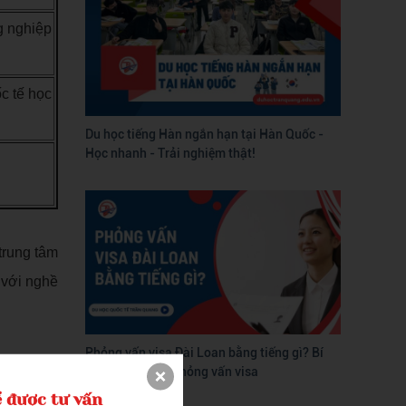
g nghiệp
c tế học
Du học tiếng Hàn ngắn hạn tại Hàn Quốc -
Học nhanh - Trải nghiệm thật!
trung tâm
 với nghề
Phỏng vấn visa Đài Loan bằng tiếng gì? Bí
quyết vượt qua phỏng vấn visa
 được tư vấn