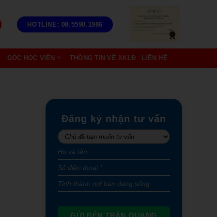
HOTLINE: 08.5590.1986
GÓC HỌC VIÊN
THÔNG TIN VỀ XKLĐ
LIÊN HỆ
Đăng ký nhận tư vấn
GỬI ĐẾN TRẦN QUANG