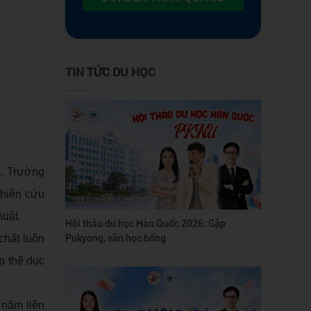
TIN TỨC DU HỌC
c. Trường
ghiên cứu
huật.
Hội thảo du học Hàn Quốc 2026: Gặp
Pukyong, săn học bổng
chất luôn
ập thể dục
 năm liên