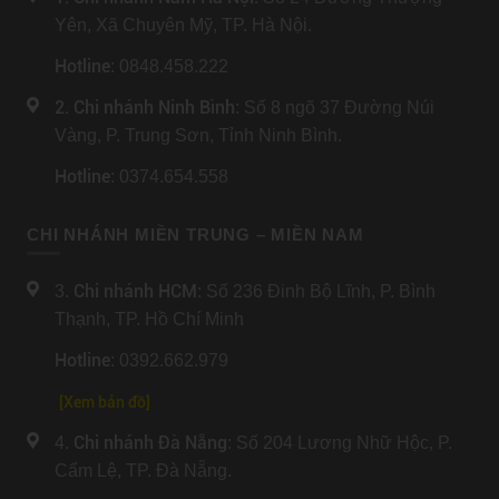
Yên, Xã Chuyên Mỹ, TP. Hà Nội.
Hotline
: 0848.458.222
2. Chi nhánh Ninh Bình
: Số 8 ngõ 37 Đường Núi
Vàng, P. Trung Sơn, Tỉnh Ninh Bình.
Hotline
: 0374.654.558
CHI NHÁNH MIỀN TRUNG – MIỀN NAM
Chi nhánh HCM
3.
: Số 236 Đinh Bộ Lĩnh, P. Bình
Thạnh, TP. Hồ Chí Minh
Hotline
: 0392.662.979
[Xem bản đồ]
Chi nhánh Đà Nẵng
4.
: Số 204 Lương Nhữ Hộc, P.
Cẩm Lệ, TP. Đà Nẵng.