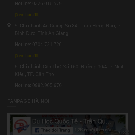
Hotline
: 0326.016.579
[
Xem bản đồ
]
Chi nhánh An Giang
5.
: Số 841 Trần Hưng Đạo, P.
Bình Đức, Tỉnh An Giang.
Hotline
: 0704.721.726
[
Xem bản đồ
]
Chi nhánh Cần Thơ
6.
: Số 160, Đường 30/4, P. Ninh
Kiều, TP. Cần Thơ.
Hotline
: 0982.905.670
FANPAGE HÀ NỘI