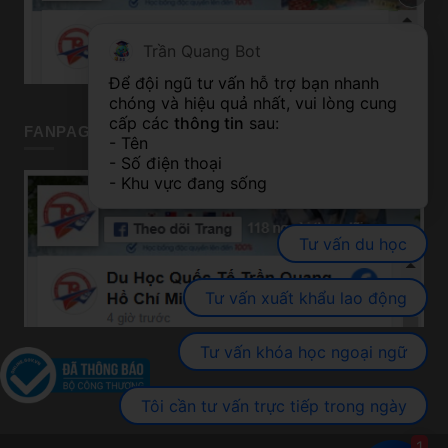
Trần Quang Bot
Để đội ngũ tư vấn hỗ trợ bạn nhanh 
chóng và hiệu quả nhất, vui lòng cung 
cấp các 
thông tin
 sau:
FANPAGE TP HỒ CHÍ MINH
- Tên
- Số điện thoại
- Khu vực đang sống
Tư vấn du học
Tư vấn xuất khẩu lao động
Tư vấn khóa học ngoại ngữ
Tôi cần tư vấn trực tiếp trong ngày
1