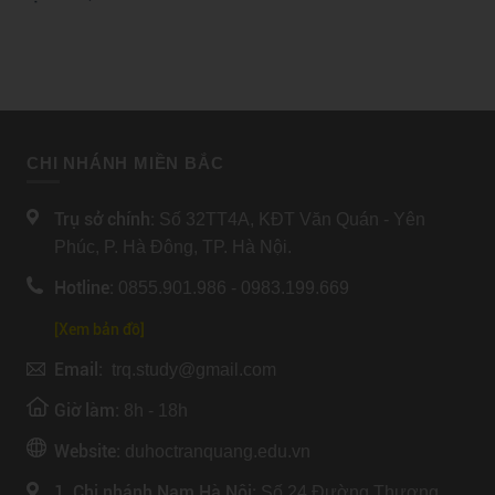
CHI NHÁNH MIỀN BẮC
Trụ sở chính:
Số 32TT4A, KĐT Văn Quán - Yên
Phúc, P. Hà Đông, TP. Hà Nội.
Hotline:
0855.901.986 - 0983.199.669
[Xem bản đồ]
Email:
trq.study@gmail.com
Giờ làm:
8h - 18h
Website:
duhoctranquang.edu.vn
1. Chi nhánh Nam Hà Nội:
Số 24 Đường Thượng