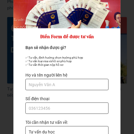
Phỏng vấn visa Đài Loan bằng tiếng gì? Bí quyết vượt qua
phỏng vấn visa
Điền Form để được tư vấn
Bạn sẽ nhận được gì?
✅ Tư vấn, định hướng chọn trường phù hợp

✅ Tư vấn loại visa và hồ sơ phù hợp

✅ Tư vấn thời gian nộp hồ sơ
Họ và tên người liên hệ
Tự làm hồ sơ du học Đài Loan có dễ không? Hướng dẫn chi
tiết của Trần Quang
Số điện thoại
Đăng ký nhận tư vấn
Tôi cần nhận tư vấn về: