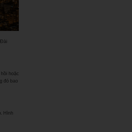
 Đài
 hồi hoặc
ng đó bao
p. Hình