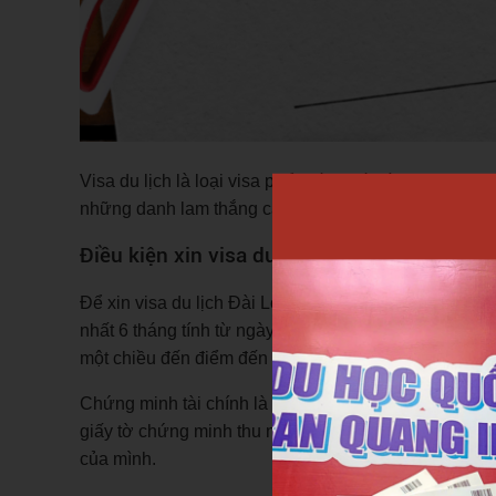
Visa du lịch là loại visa phổ biến nhất dành cho du
những danh lam thắng cảnh nổi tiếng, thưởng thức ẩ
Điều kiện xin visa du lịch
Để xin visa du lịch Đài Loan, bạn cần chuẩn bị một số
nhất 6 tháng tính từ ngày dự kiến nhập cảnh vào Đà
một chiều đến điểm đến tiếp theo.
Chứng minh tài chính là một yếu tố quan trọng trong 
giấy tờ chứng minh thu nhập, bảo hiểm du lịch... để 
của mình.