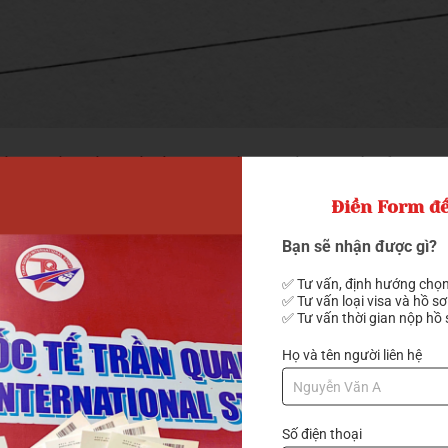
 khách muốn khám phá Đài Loan. Với visa này, bạn có thể tham 
m thực đặc sắc và trải nghiệm văn hóa phong phú của đất nước
Điền Form để
Bạn sẽ nhận được gì?
 giấy tờ cần thiết. Trước tiên, hộ chiếu của bạn phải còn hạn sử
✅ Tư vấn, định hướng chọn
i Loan. Ngoài ra, bạn cũng cần có vé máy bay khứ hồi hoặc vé 
✅ Tư vấn loại visa và hồ sơ
✅ Tư vấn thời gian nộp hồ 
Họ và tên người liên hệ
hồ sơ xin visa du lịch. Bạn cần cung cấp sao kê tài khoản ngân
chứng minh rằng bạn có đủ khả năng tài chính để chi trả cho ch
Số điện thoại