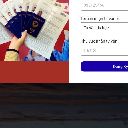
 14-30 ngày, tùy thuộc vào quốc tịch của bạn. Phí visa du lịch 
Tôi cần nhận tư vấn về:
i gian xử lý hồ sơ visa có thể từ 3-7 ngày làm việc.
Khu vực nhận tư vấn
 4x6 cm phông nền trắng, chụp không quá 6 tháng), xác nhận đặ
ài Loan. Bạn cũng nên chuẩn bị giấy tờ chứng minh mục đích c
Đăng Ký