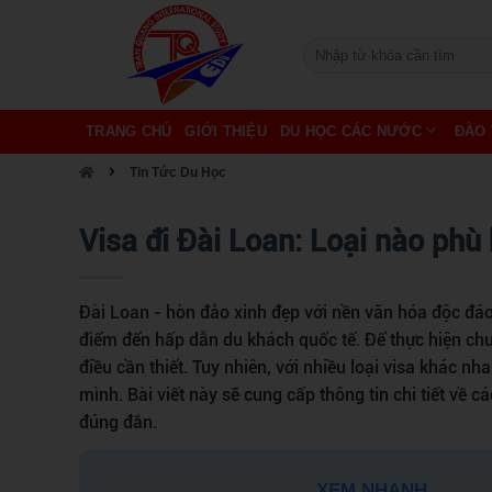
TRANG CHỦ
GIỚI THIỆU
DU HỌC CÁC NƯỚC
ĐÀO 
Tin Tức Du Học
Visa đi Đài Loan: Loại nào phù
Đài Loan - hòn đảo xinh đẹp với nền văn hóa độc đáo
điểm đến hấp dẫn du khách quốc tế. Để thực hiện chuyế
điều cần thiết. Tuy nhiên, với nhiều loại visa khác nh
mình. Bài viết này sẽ cung cấp thông tin chi tiết về c
đúng đắn.
XEM NHANH