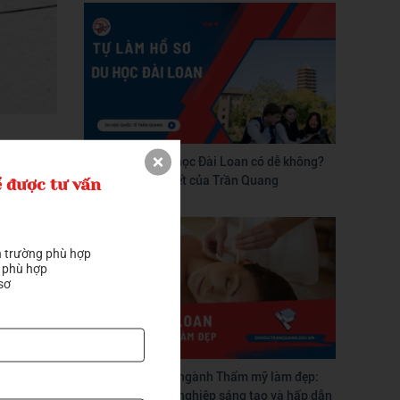
quan
Tự làm hồ sơ du học Đài Loan có dễ không?
 này.
Hướng dẫn chi tiết của Trần Quang
 được tư vấn
 dụng ít
 trường phù hợp

máy bay
 phù hợp

sơ
 hàng,
uyến đi
Du học Đài Loan ngành Thẩm mỹ làm đẹp:
Con đường nghề nghiệp sáng tạo và hấp dẫn