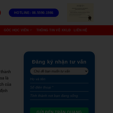
HOTLINE: 08.5590.1986
GÓC HỌC VIÊN
THÔNG TIN VỀ XKLĐ
LIÊN HỆ
Đăng ký nhận tư vấn
 thành
sa là
ích của
 định
GỬI ĐẾN TRẦN QUANG