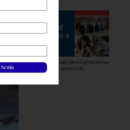
Đài Loan
t phòng
huyến đi
Du học nghề Hàn Quốc D4-6 là gì? Cơ hội học
 Tư Vấn
nhanh – làm sớm tại Hàn Quốc