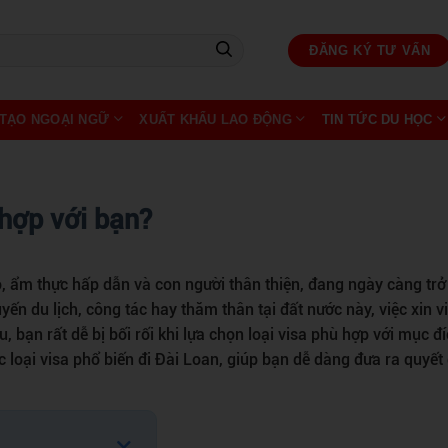
ĐĂNG KÝ TƯ VẤN
TẠO NGOẠI NGỮ
XUẤT KHẨU LAO ĐỘNG
TIN TỨC DU HỌC
 hợp với bạn?
, ẩm thực hấp dẫn và con người thân thiện, đang ngày càng trở
n du lịch, công tác hay thăm thân tại đất nước này, việc xin vi
au, bạn rất dễ bị bối rối khi lựa chọn loại visa phù hợp với mục đ
ác loại visa phổ biến đi Đài Loan, giúp bạn dễ dàng đưa ra quyết