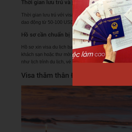
Thời gian lưu trú và phí visa
Thời gian lưu trú với visa du lịch thường dao động từ
dao động từ 50-100 USD, cũng tùy theo quốc tịch. Thờ
Hồ sơ cần chuẩn bị
Hồ sơ xin visa du lịch bao gồm hình ảnh visa (2 ảnh
khách sạn hoặc thư mời từ người thân, bạn bè tại Đ
như lịch trình du lịch, vé tham quan, vé show diễn...
Visa thăm thân Đài Loan