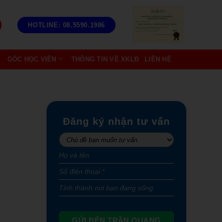
HOTLINE: 08.5590.1986
GÓC HỌC VIÊN
THÔNG TIN VỀ XKLĐ
LIÊN HỆ
Đăng ký nhận tư vấn
GỬI ĐẾN TRẦN QUANG