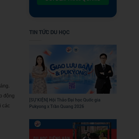
TIN TỨC DU HỌC
háng.
ao động
[SỰ KIỆN] Hội Thảo Đại học Quốc gia
i các
Pukyong x Trần Quang 2026