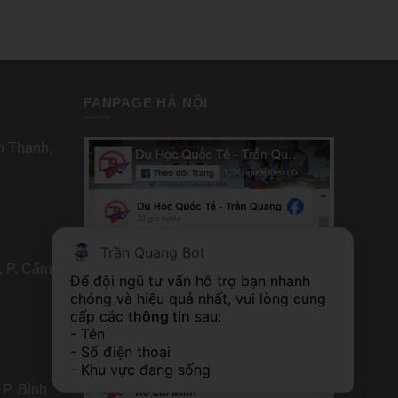
FANPAGE HÀ NỘI
nh Thạnh,
Trần Quang Bot
, P. Cẩm
FANPAGE TP HỒ CHÍ MINH
Để đội ngũ tư vấn hỗ trợ bạn nhanh 
chóng và hiệu quả nhất, vui lòng cung 
cấp các 
thông tin
 sau:
- Tên
- Số điện thoại
- Khu vực đang sống
 P. Bình