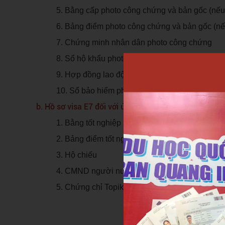
5. Bằng cấp photo công chứng và bản gốc (nếu
6. Bảng điểm photo công chứng và bản gốc (nế
7. Chứng minh nhân dân photo công chứng
8. Sổ hộ khẩu photo công chứng.
9. Hợp đồng lao động photo công chứng.
10. Sổ bảo hiểm photo công chứng theo năm k
b. Hồ sơ visa E7 đối với ứng viên đã tốt nghiệp và đ
1. Bằng tốt nghiệp
2. Bảng điểm tốt nghiệp.
3. Hộ chiếu
4. CMND người nước ngoài còn hạn.
5. Chứng chỉ Topik. Xem thêm về visa E7