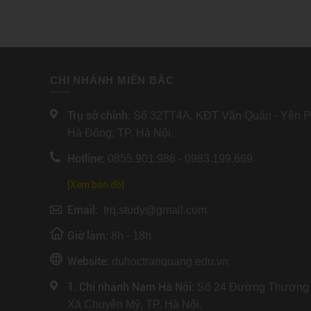
CHI NHÁNH MIỀN BẮC
Trụ sở chính:
Số 32TT4A, KĐT Văn Quán - Yên Ph
Hà Đông, TP. Hà Nội.
Hotline:
0855.901.986 - 0983.199.669
[Xem bản đồ]
Email:
trq.study@gmail.com
Giờ làm:
8h - 18h
Website:
duhoctranquang.edu.vn
1. Chi nhánh Nam Hà Nội:
Số 24 Đường Thượng 
Xã Chuyên Mỹ, TP. Hà Nội.