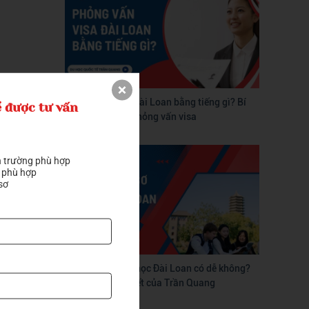
Phỏng vấn visa Đài Loan bằng tiếng gì? Bí
 được tư vấn
quyết vượt qua phỏng vấn visa
 trường phù hợp

 phù hợp

sơ
Tự làm hồ sơ du học Đài Loan có dễ không?
Hướng dẫn chi tiết của Trần Quang