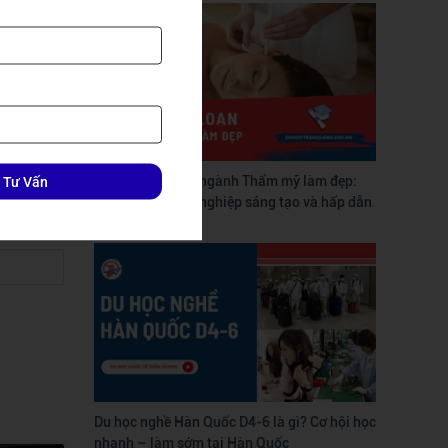
 Tư Vấn
Du học Đài Loan ngành Thẩm mỹ làm đẹp:
Con đường nghề nghiệp sáng tạo và hấp dẫn
Du học nghề Hàn Quốc D4-6 là gì? Cơ hội học
nhanh – làm sớm tại Hàn Quốc