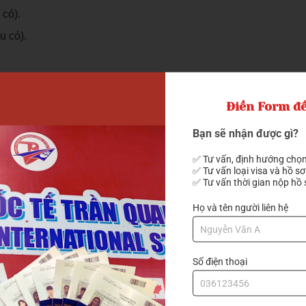
 có).
u có).
Điền Form để
inh nghiệm.
Bạn sẽ nhận được gì?
ang ở Hàn Quốc:
✅ Tư vấn, định hướng chọn
✅ Tư vấn loại visa và hồ sơ
✅ Tư vấn thời gian nộp hồ 
Họ và tên người liên hệ
Số điện thoại