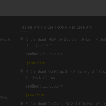
CHI NHÁNH MIỀN TRUNG – MIỀN NAM
Chi nhánh HCM
úc, P.
3.
: Số 236 Đinh Bộ Lĩnh, P. Bì
TP. Hồ Chí Minh
Hotline
: 0392.662.979
[Xem bản đồ]
Chi nhánh Đà Nẵng
4.
: Số 204 Lương Nhữ Hộc
Lệ, TP. Đà Nẵng.
Hotline
: 0326.016.579
[
Xem bản đồ
]
Yên,
Chi nhánh An Giang
5.
: Số 841 Trần Hưng Đạo,