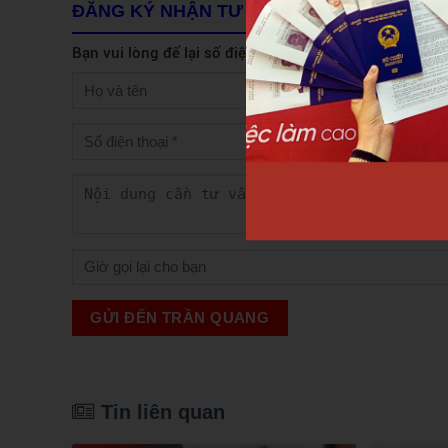
ĐĂNG KÝ NHẬN TƯ VẤN
Bạn vui lòng để lại số điện thoại, chúng tôi sẽ liên hệ
GỬI ĐẾN TRẦN QUANG
Tin liên quan