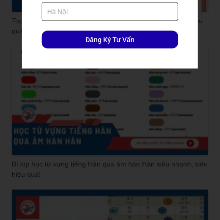
Top sách học tiếng Hàn cho người mới bắt đầu: Dễ hiểu, hiệu
quả!
Đăng Ký Tư Vấn
Bí kíp học từ vựng tiếng Hàn qua âm hán Hàn siêu nhanh, siêu
hiệu quả!