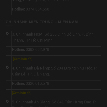
Hotline
: 0374.654.558
CHI NHÁNH MIỀN TRUNG – MIỀN NAM
Chi nhánh HCM
3.
: Số 236 Đinh Bộ Lĩnh, P. Bình
Thạnh, TP. Hồ Chí Minh
Hotline
: 0392.662.979
[Xem bản đồ]
Chi nhánh Đà Nẵng
4.
: Số 204 Lương Nhữ Hộc, P.
Cẩm Lệ, TP. Đà Nẵng.
Hotline
: 0326.016.579
[
Xem bản đồ
]
Chi nhánh An Giang
5.
: Số 841 Trần Hưng Đạo, P.