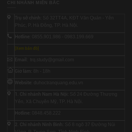
CHI NHÁNH MIỀN BẮC
Trụ sở chính:
Số 32TT4A, KĐT Văn Quán - Yên
Phúc, P. Hà Đông, TP. Hà Nội.
Hotline:
0855.901.986 - 0983.199.669
[Xem bản đồ]
Email:
trq.study@gmail.com
Giờ làm:
8h - 18h
Website:
duhoctranquang.edu.vn
1. Chi nhánh Nam Hà Nội:
Số 24 Đường Thượng
Yên, Xã Chuyên Mỹ, TP. Hà Nội.
Hotline
: 0848.458.222
2. Chi nhánh Ninh Bình
: Số 8 ngõ 37 Đường Núi
Vàng, P. Trung Sơn, Tỉnh Ninh Bình.