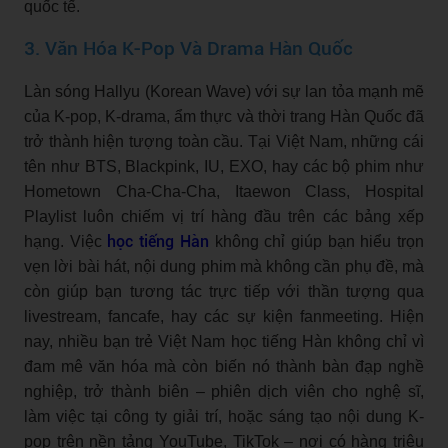
quốc tế.
3. Văn Hóa K-Pop Và Drama Hàn Quốc
Làn sóng Hallyu (Korean Wave) với sự lan tỏa mạnh mẽ
của K-pop, K-drama, ẩm thực và thời trang Hàn Quốc đã
trở thành hiện tượng toàn cầu. Tại Việt Nam, những cái
tên như BTS, Blackpink, IU, EXO, hay các bộ phim như
Hometown Cha-Cha-Cha, Itaewon Class, Hospital
Playlist luôn chiếm vị trí hàng đầu trên các bảng xếp
học tiếng Hàn
hạng. Việc
không chỉ giúp bạn hiểu trọn
vẹn lời bài hát, nội dung phim mà không cần phụ đề, mà
còn giúp bạn tương tác trực tiếp với thần tượng qua
livestream, fancafe, hay các sự kiện fanmeeting. Hiện
nay, nhiều bạn trẻ Việt Nam học tiếng Hàn không chỉ vì
đam mê văn hóa mà còn biến nó thành bàn đạp nghề
nghiệp, trở thành biên – phiên dịch viên cho nghệ sĩ,
làm việc tại công ty giải trí, hoặc sáng tạo nội dung K-
pop trên nền tảng YouTube, TikTok – nơi có hàng triệu