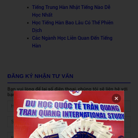
Tiếng Trung Hàn Nhật Tiếng Nào Dễ
Học Nhất
Học Tiếng Hàn Bao Lâu Có Thể Phiên
Dịch
Các Ngành Học Liên Quan Đến Tiếng
Hàn
ĐĂNG KÝ NHẬN TƯ VẤN
Bạn vui lòng để lại số điện thoại, chúng tôi sẽ liên hệ với
bạn ngay