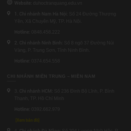
Website:
duhoctranquang.edu.vn
1. Chi nhánh Nam Hà Nội:
Số 24 Đường Thượng
Yên, Xã Chuyên Mỹ, TP. Hà Nội.
Hotline
: 0848.458.222
2. Chi nhánh Ninh Bình
: Số 8 ngõ 37 Đường Núi
Vàng, P. Trung Sơn, Tỉnh Ninh Bình.
Hotline
: 0374.654.558
CHI NHÁNH MIỀN TRUNG – MIỀN NAM
Chi nhánh HCM
3.
: Số 236 Đinh Bộ Lĩnh, P. Bình
Thạnh, TP. Hồ Chí Minh
Hotline
: 0392.662.979
[Xem bản đồ]
Chi nhánh Đà Nẵng
4.
: Số 204 Lương Nhữ Hộc, P.