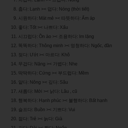
춥다: Lạnh >< 덥다: Nóng (thời tiết)
시원하다: Mát mẻ >< 따뜻하다: Ấm áp
좋다: Tốt >< 나쁘다: Xấu
시끄럽다: Ồn ào >< 조용하다: Im lặng
똑똑하다: Thông minh >< 멍청하다: Ngốc, đần
젖다: Ướt >< 마르다: Khô
무겁다: Nặng >< 가볍다: Nhẹ
딱딱하다: Cứng >< 부드럽다: Mềm
얕다: Nông >< 깊다: Sâu
새롭다: Mới >< 낡다: Lâu , cũ
행복하다: Hạnh phúc >< 불행하다: Bất hạnh
슬프다: Buồn >< 기쁘다: Vui
젊다: Trẻ >< 늙다: Già
길다: Dài >< 짧다: Ngắn