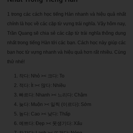
1 trong các cách học tiếng Hàn nhanh và hiệu quả nhất
chính là học về các cặp từ vựng trái nghĩa. Vậy hôm nay,
Trần Quang sẽ chia sẻ các cặp từ trái nghĩa thông dụng
nhất trong tiếng Hàn tới các bạn. Cách học này giúp các
bạn học từ vựng nhanh và hiệu quả hơn rất nhiều. Cùng
thử nhé!
작다: Nhỏ >< 크다: To
적다: Ít >< 많다: Nhiều
빠르다: Nhanh >< 느리다: Chậm
늦다: Muộn >< 일찍 (이르다): Sớm
높다: Cao >< 낮다: Thấp
예쁘다: Đẹp >< 못생기다: Xấu
차갑다: Lạnh >< 뜨겁다: Nóng