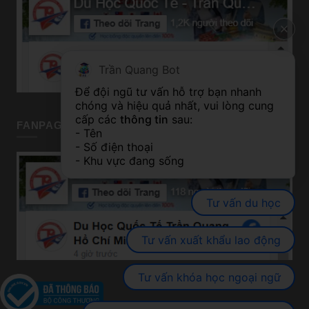
Trần Quang Bot
Để đội ngũ tư vấn hỗ trợ bạn nhanh 
chóng và hiệu quả nhất, vui lòng cung 
cấp các 
thông tin
 sau:
FANPAGE TP HỒ CHÍ MINH
- Tên
- Số điện thoại
- Khu vực đang sống
Tư vấn du học
Tư vấn xuất khẩu lao động
Tư vấn khóa học ngoại ngữ