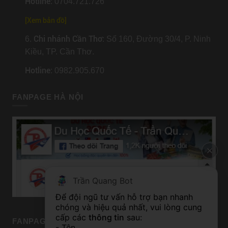
Hotline
: 0704.721.726
[
Xem bản đồ
]
Chi nhánh Cần Thơ
6.
: Số 160, Đường 30/4, P. Ninh
Kiều, TP. Cần Thơ.
Hotline
: 0982.905.670
FANPAGE HÀ NỘI
Trần Quang Bot
Để đội ngũ tư vấn hỗ trợ bạn nhanh 
chóng và hiệu quả nhất, vui lòng cung 
cấp các 
thông tin
 sau:
FANPAGE TP HỒ CHÍ MINH
- Tên