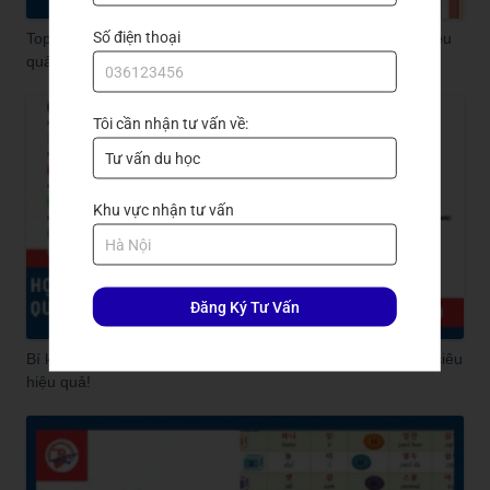
Số điện thoại
Top sách học tiếng Hàn cho người mới bắt đầu: Dễ hiểu, hiệu
quả!
Tôi cần nhận tư vấn về:
Khu vực nhận tư vấn
Đăng Ký Tư Vấn
Bí kíp học từ vựng tiếng Hàn qua âm hán Hàn siêu nhanh, siêu
hiệu quả!