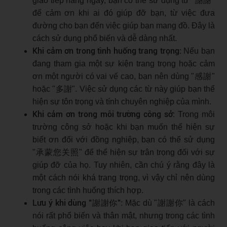
giao tiếp hàng ngày, bạn có thể sử dụng từ "謝謝"
để cảm ơn khi ai đó giúp đỡ bạn, từ việc đưa
đường cho bạn đến việc giúp bạn mang đồ. Đây là
cách sử dụng phổ biến và dễ dàng nhất.
Khi cảm ơn trong tình huống trang trọng:
Nếu bạn
đang tham gia một sự kiện trang trọng hoặc cảm
ơn một người có vai vế cao, bạn nên dùng "感謝"
hoặc "多謝". Việc sử dụng các từ này giúp bạn thể
hiện sự tôn trọng và tính chuyên nghiệp của mình.
Khi cảm ơn trong môi trường công sở:
Trong môi
trường công sở hoặc khi bạn muốn thể hiện sự
biết ơn đối với đồng nghiệp, bạn có thể sử dụng
"承蒙您关照" để thể hiện sự trân trọng đối với sự
giúp đỡ của họ. Tuy nhiên, cần chú ý rằng đây là
một cách nói khá trang trọng, vì vậy chỉ nên dùng
trong các tình huống thích hợp.
Lưu ý khi dùng "謝謝你":
Mặc dù "謝謝你" là cách
nói rất phổ biến và thân mật, nhưng trong các tình