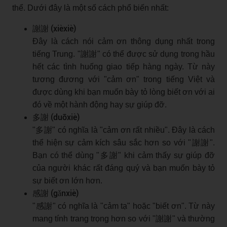
thể. Dưới đây là một số cách phổ biến nhất:
謝謝 (xièxiè)
Đây là cách nói cảm ơn thông dụng nhất trong
tiếng Trung. "謝謝" có thể được sử dụng trong hầu
hết các tình huống giao tiếp hàng ngày. Từ này
tương đương với "cảm ơn" trong tiếng Việt và
được dùng khi bạn muốn bày tỏ lòng biết ơn với ai
đó về một hành động hay sự giúp đỡ.
多謝 (duōxiè)
"多謝" có nghĩa là "cảm ơn rất nhiều". Đây là cách
thể hiện sự cảm kích sâu sắc hơn so với "謝謝".
Bạn có thể dùng "多謝" khi cảm thấy sự giúp đỡ
của người khác rất đáng quý và bạn muốn bày tỏ
sự biết ơn lớn hơn.
感謝 (gǎnxiè)
"感謝" có nghĩa là "cảm tạ" hoặc "biết ơn". Từ này
mang tính trang trọng hơn so với "謝謝" và thường