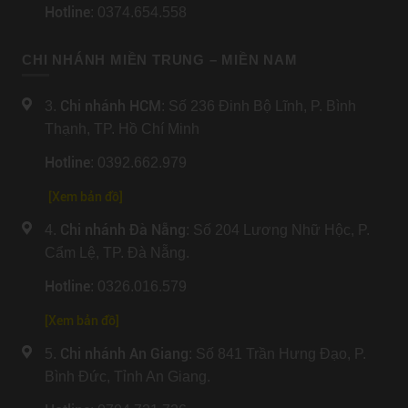
Hotline
: 0374.654.558
CHI NHÁNH MIỀN TRUNG – MIỀN NAM
Chi nhánh HCM
3.
: Số 236 Đinh Bộ Lĩnh, P. Bình
Thạnh, TP. Hồ Chí Minh
Hotline
: 0392.662.979
[Xem bản đồ]
Chi nhánh Đà Nẵng
4.
: Số 204 Lương Nhữ Hộc, P.
Cẩm Lệ, TP. Đà Nẵng.
Hotline
: 0326.016.579
[
Xem bản đồ
]
Chi nhánh An Giang
5.
: Số 841 Trần Hưng Đạo, P.
Bình Đức, Tỉnh An Giang.