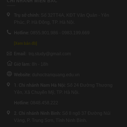
CHI NHÁNH MIỀN BẮC
Trụ sở chính:
Số 32TT4A, KĐT Văn Quán - Yên
Phúc, P. Hà Đông, TP. Hà Nội.
Hotline:
0855.901.986 - 0983.199.669
[Xem bản đồ]
Email:
trq.study@gmail.com
Giờ làm:
8h - 18h
Website:
duhoctranquang.edu.vn
1. Chi nhánh Nam Hà Nội:
Số 24 Đường Thượng
Yên, Xã Chuyên Mỹ, TP. Hà Nội.
Hotline
: 0848.458.222
2. Chi nhánh Ninh Bình
: Số 8 ngõ 37 Đường Núi
Vàng, P. Trung Sơn, Tỉnh Ninh Bình.