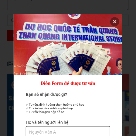
GỬI ĐẾN TRẦN QUANG
Tin liên quan
Điền Form để được tư vấn
Bạn sẽ nhận được gì?
✅ Tư vấn, định hướng chọn trường phù hợp

✅ Tư vấn loại visa và hồ sơ phù hợp

✅ Tư vấn thời gian nộp hồ sơ
Họ và tên người liên hệ