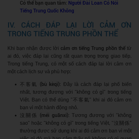
Có thể bạn quan tâm:
Người Đài Loan Có Nói
Tiếng Trung Quốc Không
IV. CÁCH ĐÁP LẠI LỜI CẢM ƠN
TRONG TIẾNG TRUNG PHỒN THỂ
cảm ơn tiếng Trung phồn thể
Khi bạn nhận được lời
từ
ai đó, việc đáp lại cũng rất quan trọng trong giao tiếp.
Trong tiếng Trung, có một số cách đáp lại lời cảm ơn
một cách lịch sự và phù hợp:
不客氣 (bù kèqì):
Đây là cách đáp lại phổ biến
nhất, tương đương với "không có gì" trong tiếng
Việt. Bạn có thể dùng "不客氣" khi ai đó cảm ơn
bạn vì một hành động nhỏ.
沒關係 (méi guānxi):
Tương đương với "không
sao" hoặc "không có gì" trong tiếng Việt, "沒關係"
thường được sử dụng khi ai đó cảm ơn bạn vì một
việc gì đó mà bạn cảm thấy nó không có gì quan