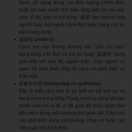
được sử dụng trong các tình huống chính thức
hoặc khi bạn muốn thể hiện lòng biết ơn sâu sắc
hơn. Ví dụ, bạn có thể dùng "感謝" khi cảm ơn một
người thầy, một người lãnh đạo hoặc trong các sự
kiện trang trọng.
謝謝你 (xièxiè nǐ)
Cách nói này tương đương với "cảm ơn bạn"
trong tiếng Việt. Bạn có thể sử dụng "謝謝你" trong
giao tiếp với bạn bè, người thân, hoặc người có
quan hệ thân thiết. Đây là cách nói phổ biến và
thân mật.
承蒙您关照 (chéngméng nín guānzhào)
Đây là một cách bày tỏ sự biết ơn rất lịch sự và
trang trọng trong tiếng Trung, thường dùng khi bạn
muốn cảm ơn ai đó vì đã giúp đỡ hoặc quan tâm
đến mình trong một khoảng thời gian dài. Cách nói
này phổ biến trong môi trường công sở hoặc các
mối quan hệ chính thức.