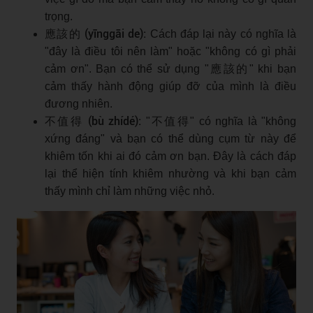
trọng.
應該的 (yīnggāi de):
Cách đáp lại này có nghĩa là
"đây là điều tôi nên làm" hoặc "không có gì phải
cảm ơn". Bạn có thể sử dụng "應該的" khi bạn
cảm thấy hành động giúp đỡ của mình là điều
đương nhiên.
不值得 (bù zhídé):
"不值得" có nghĩa là "không
xứng đáng" và bạn có thể dùng cụm từ này để
khiêm tốn khi ai đó cảm ơn bạn. Đây là cách đáp
lại thể hiện tính khiêm nhường và khi bạn cảm
thấy mình chỉ làm những việc nhỏ.