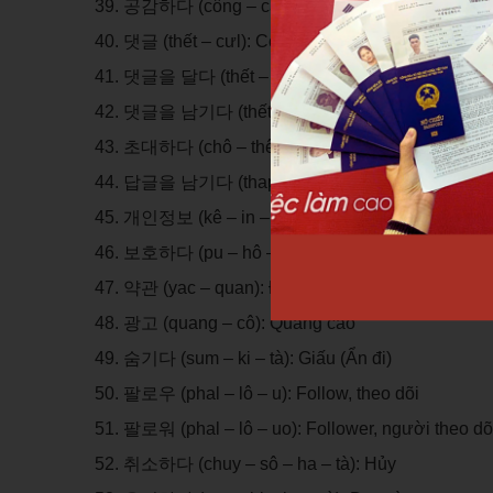
공감하다 (công – cam – ma – tà): Đồng cảm
댓글 (thết – cưl): Comment, nhận xét
댓글을 달다 (thết – cưl – rưl – thal – tà): Để lại
댓글을 남기다 (thết – cưl – rưl – nam – ki – tà):
초대하다 (chô – thê – ha – tà): Mời
답글을 남기다 (thap – cưl – rưl – nam – ki – tà):
개인정보 (kê – in – trong – pu): Thông tin cá nh
보호하다 (pu – hô – ha – tà): Bảo hộ, bảo vệ
약관 (yac – quan): Điều khoản
광고 (quang – cô): Quảng cáo
숨기다 (sum – ki – tà): Giấu (Ẩn đi)
팔로우 (phal – lô – u): Follow, theo dõi
팔로워 (phal – lô – uo): Follower, người theo dõ
취소하다 (chuy – sô – ha – tà): Hủy