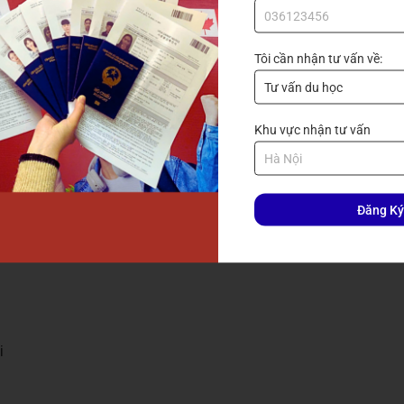
Tôi cần nhận tư vấn về:
 comment
 Để lại comment
Khu vực nhận tư vấn
 Trả lời comment
ân
Đăng Ký
i