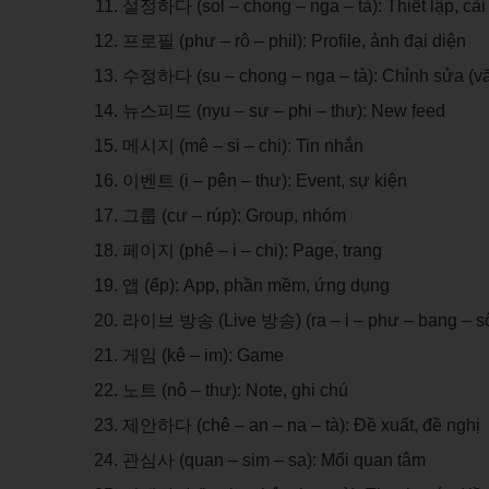
설정하다 (sol – chong – nga – tà): Thiết lập, cài 
프로필 (phư – rô – phil): Profile, ảnh đại diện
수정하다 (su – chong – nga – tà): Chỉnh sửa (v
뉴스피드 (nyu – sư – phi – thư): New feed
메시지 (mê – si – chi): Tin nhắn
이벤트 (i – pên – thư): Event, sự kiện
그룹 (cư – rúp): Group, nhóm
페이지 (phê – i – chi): Page, trang
앱 (ếp): App, phần mềm, ứng dụng
라이브 방송 (Live 방송) (ra – i – phư – bang – sông)
게임 (kê – im): Game
노트 (nô – thư): Note, ghi chú
제안하다 (chê – an – na – tà): Đề xuất, đề nghị
관심사 (quan – sim – sa): Mối quan tâm