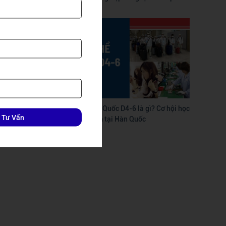
Du học nghề Hàn Quốc D4-6 là gì? Cơ hội học
 Tư Vấn
nhanh – làm sớm tại Hàn Quốc