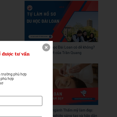
Tự làm hồ sơ du học Đài Loan có dễ không?
Hướng dẫn chi tiết của Trần Quang
 được tư vấn
 trường phù hợp

 phù hợp

sơ
Du học Đài Loan ngành Thẩm mỹ làm đẹp:
Con đường nghề nghiệp sáng tạo và hấp dẫn