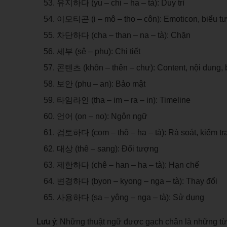
유지하다 (yu – chi – ha – tà): Duy trì
이모티곤 (i – mô – tho – côn): Emoticon, biểu t
차단하다 (cha – than – na – tà): Chặn
세부 (sê – phu): Chi tiết
콘텐츠 (khôn – thên – chư): Content, nội dung, b
보안 (phu – an): Bảo mật
타임라인 (tha – im – ra – in): Timeline
언어 (on – no): Ngôn ngữ
검토하다 (com – thô – ha – tà): Rà soát, kiểm tr
대상 (thê – sang): Đối tượng
제한하다 (chê – han – ha – tà): Hạn chế
변경하다 (byon – kyong – nga – tà): Thay đổi
사용하다 (sa – yông – nga – tà): Sử dụng
Lưu ý:
Những thuật ngữ được gạch chân là những từ