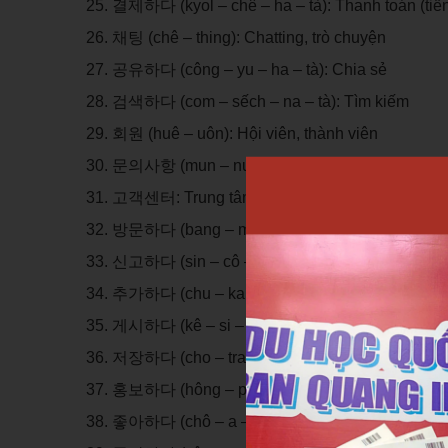
결제하다 (kyol – chê – ha – tà): Thanh toán (tiề
채팅 (chê – thing): Chatting, trò chuyện
공유하다 (công – yu – ha – tà): Chia sẻ
검색하다 (com – sếch – na – tà): Tìm kiếm
회원 (huê – uôn): Hội viên, thành viên
문의사항 (mun – nưl – sa – hang): Mục cần tư vấ
고객센터: Trung tâm khách hàng
방문하다 (bang – mun – na – tà): Ghé thăm
신고하다 (sin – cô – ha – tà): Tố cáo, báo cáo (
추가하다 (chu – ka – ha – tà): Thêm
게시하다 (kê – si – ha – tà): Đăng (bài viết/ảnh)
저장하다 (cho – trang – nga – tà): Lưu lại
홍보하다 (hông – pu – ha – tà): Quảng bá, pr
좋아하다 (chô – a – ha – tà): Thích (like)