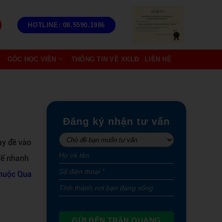
HOTLINE: 08.5590.1986
GÓC HỌC VIÊN
THÔNG TIN VỀ XKLĐ
LIÊN HỆ
Đăng ký nhận tư vấn
ày đề vào
để nhanh
Thuộc Qua
GỬI ĐẾN TRẦN QUANG