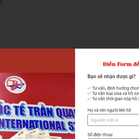
n)
n, ý kiến
Điền Form để
Bạn sẽ nhận được gì?
vi phạm)
✅ Tư vấn, định hướng chọn
✅ Tư vấn loại visa và hồ sơ
✅ Tư vấn thời gian nộp hồ 
Họ và tên người liên hệ
Số điện thoại