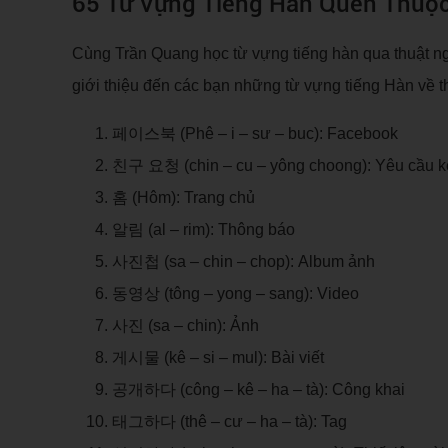
65 Từ Vựng Tiếng Hàn Quen Thuộ
Cùng Trần Quang học từ vựng tiếng hàn qua thuật 
giới thiệu đến các bạn những từ vựng tiếng Hàn về t
페이스북 (Phê – i – sư – buc): Facebook
친구 요청 (chin – cu – yông choong): Yêu cầu k
홈 (Hôm): Trang chủ
알림 (al – rim): Thông báo
사진첩 (sa – chin – chop): Album ảnh
동영상 (tông – yong – sang): Video
사진 (sa – chin): Ảnh
게시물 (kê – si – mul): Bài viết
공개하다 (công – kê – ha – tà): Công khai
태그하다 (thê – cư – ha – tà): Tag