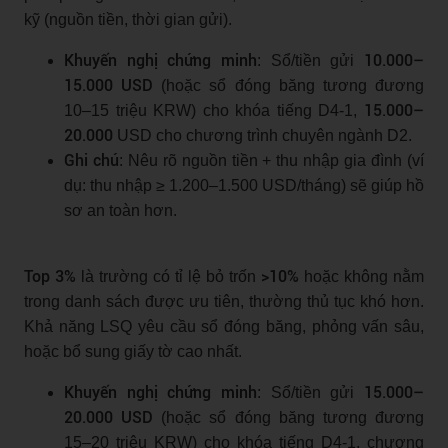
kỹ (nguồn tiền, thời gian gửi).
Khuyến nghị chứng minh
10.000–
: Sổ/tiền gửi
15.000 USD
(hoặc sổ đóng băng tương đương
15.000–
10–15 triệu KRW) cho khóa tiếng D4-1,
20.000
USD cho chương trình chuyên ngành D2.
Ghi chú
: Nêu rõ nguồn tiền + thu nhập gia đình (ví
dụ: thu nhập ≥ 1.200–1.500 USD/tháng) sẽ giúp hồ
sơ an toàn hơn.
Top 3%
>10%
là trường có tỉ lệ bỏ trốn
hoặc không nằm
trong danh sách được ưu tiên, thường thủ tục khó hơn.
Khả năng LSQ yêu cầu sổ đóng băng, phỏng vấn sâu,
hoặc bổ sung giấy tờ cao nhất.
Khuyến nghị chứng minh
15.000–
: Sổ/tiền gửi
20.000 USD
(hoặc sổ đóng băng tương đương
15–20 triệu KRW) cho khóa tiếng D4-1, chương