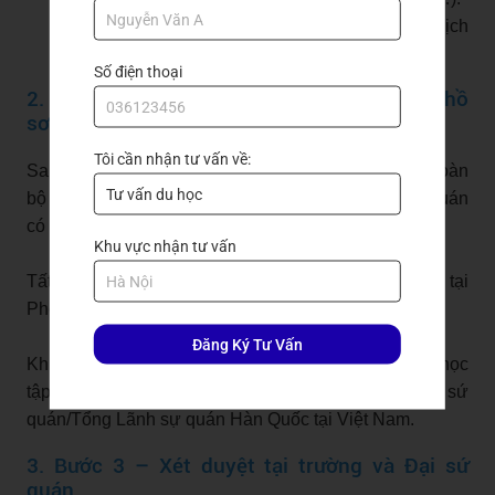
Giấy tờ chứng minh quan hệ bảo lãnh và bản dịch
công chứng.
Số điện thoại
2. Bước 2 – Dịch thuật, công chứng và nộp hồ
sơ
Tôi cần nhận tư vấn về:
Sau khi chuẩn bị đầy đủ giấy tờ tài chính, cần dịch toàn
bộ hồ sơ sang tiếng Anh hoặc tiếng Hàn để Đại sứ quán
có thể kiểm tra và xác nhận thông tin.
Khu vực nhận tư vấn
Tất cả bản dịch phải được công chứng hợp pháp tại
Phòng tư pháp hoặc văn phòng công chứng.
Đăng Ký Tư Vấn
Khi hoàn tất, nộp hồ sơ tài chính cùng các giấy tờ học
tập cho trường đại học tại Hàn Quốc hoặc Đại sứ
quán/Tổng Lãnh sự quán Hàn Quốc tại Việt Nam.
3. Bước 3 – Xét duyệt tại trường và Đại sứ
quán