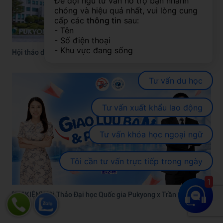
Để đội ngũ tư vấn hỗ trợ bạn nhanh 
chóng và hiệu quả nhất, vui lòng cung 
cấp các 
thông tin
 sau:
- Tên
- Số điện thoại
- Khu vực đang sống
Hội thảo du học Hàn Quốc 2026: Gặp Pukyong, săn học bổng
Tư vấn du học
Tư vấn xuất khẩu lao động
Tư vấn khóa học ngoại ngữ
Tôi cần tư vấn trực tiếp trong ngày
1
[SỰ KIỆN] Hội Thảo Đại học Quốc gia Pukyong x Trần Quang
2026