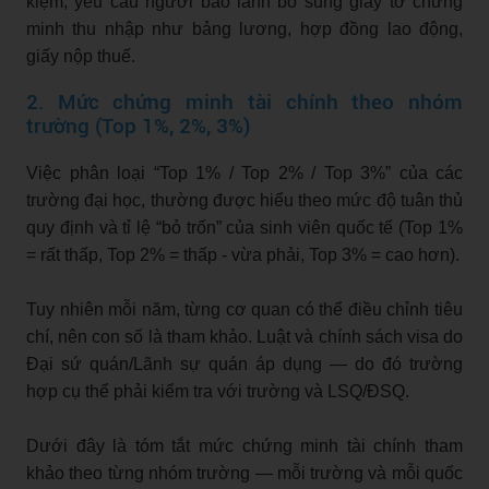
kiệm, yêu cầu người bảo lãnh bổ sung giấy tờ chứng
minh thu nhập như bảng lương, hợp đồng lao động,
giấy nộp thuế.
2. Mức chứng minh tài chính theo nhóm
trường (Top 1%, 2%, 3%)
Việc phân loại “Top 1% / Top 2% / Top 3%” của các
trường đại học, thường được hiểu theo mức độ tuân thủ
quy định và tỉ lệ “bỏ trốn” của sinh viên quốc tế (Top 1%
= rất thấp, Top 2% = thấp - vừa phải, Top 3% = cao hơn).
Tuy nhiên mỗi năm, từng cơ quan có thể điều chỉnh tiêu
chí, nên con số là tham khảo. Luật và chính sách visa do
Đại sứ quán/Lãnh sự quán áp dụng — do đó trường
hợp cụ thể phải kiểm tra với trường và LSQ/ĐSQ.
Dưới đây là tóm tắt mức chứng minh tài chính tham
khảo theo từng nhóm trường — mỗi trường và mỗi quốc