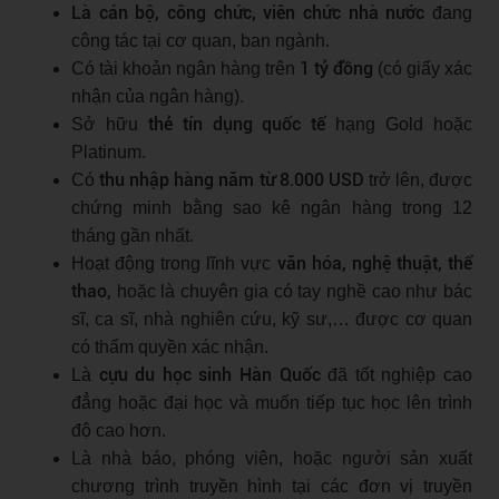
Là cán bộ, công chức, viên chức nhà nước
đang
công tác tại cơ quan, ban ngành.
1 tỷ đồng
Có tài khoản ngân hàng trên
(có giấy xác
nhận của ngân hàng).
thẻ tín dụng
quốc tế
Sở hữu
hạng Gold hoặc
Platinum.
thu nhập hàng năm từ 8.000 USD
Có
trở lên, được
chứng minh bằng sao kê ngân hàng trong 12
tháng gần nhất.
văn hóa, nghệ thuật, thể
Hoạt động trong lĩnh vực
thao,
hoặc là chuyên gia có tay nghề cao như bác
sĩ, ca sĩ, nhà nghiên cứu, kỹ sư,… được cơ quan
có thẩm quyền xác nhận.
cựu du học sinh Hàn Quốc
Là
đã tốt nghiệp cao
đẳng hoặc đại học và muốn tiếp tục học lên trình
độ cao hơn.
Là nhà báo, phóng viên, hoặc người sản xuất
chương trình truyền hình tại các đơn vị truyền