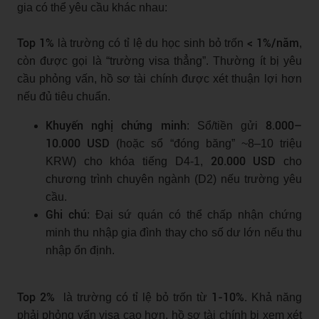
gia có thể yêu cầu khác nhau:
Top 1%
< 1%/năm
là trường có tỉ lệ du học sinh bỏ trốn
,
còn được gọi là “trường visa thẳng”. Thường ít bị yêu
cầu phỏng vấn, hồ sơ tài chính được xét thuận lợi hơn
nếu đủ tiêu chuẩn.
Khuyến nghị chứng minh
8.000–
: Sổ/tiền gửi
10.000 USD
(hoặc sổ “đóng băng” ~8–10 triệu
20.000 USD
KRW) cho khóa tiếng D4-1,
cho
chương trình chuyên ngành (D2) nếu trường yêu
cầu.
Ghi chú
: Đại sứ quán có thể chấp nhận chứng
minh thu nhập gia đình thay cho số dư lớn nếu thu
nhập ổn định.
Top 2%
1-10%.
là trường có tỉ lệ bỏ trốn từ
Khả năng
phải phỏng vấn visa cao hơn, hồ sơ tài chính bị xem xét