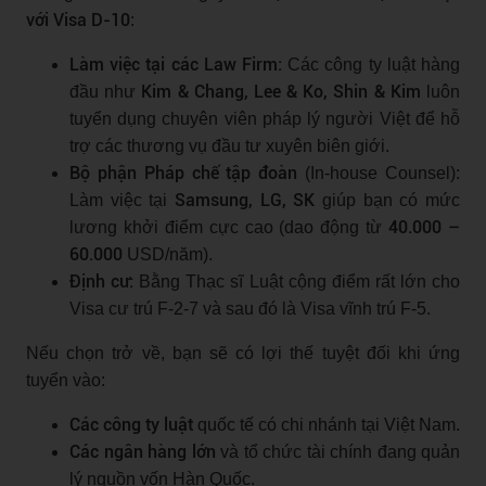
với Visa D-10
:
Làm việc tại các Law Firm:
Các công ty luật hàng
Kim & Chang, Lee & Ko, Shin & Kim
đầu như
luôn
tuyển dụng chuyên viên pháp lý người Việt để hỗ
trợ các thương vụ đầu tư xuyên biên giới.
Bộ phận Pháp chế tập đoàn
(In-house Counsel):
Samsung, LG, SK
Làm việc tại
giúp bạn có mức
40.000 –
lương khởi điểm cực cao (dao động từ
60.000
USD/năm).
Định cư:
Bằng Thạc sĩ Luật cộng điểm rất lớn cho
Visa cư trú F-2-7 và sau đó là Visa vĩnh trú F-5.
Nếu chọn trở về, bạn sẽ có lợi thế tuyệt đối khi ứng
tuyển vào:
Các công ty luật
quốc tế có chi nhánh tại Việt Nam.
Các ngân hàng lớn
và tổ chức tài chính đang quản
lý nguồn vốn Hàn Quốc.