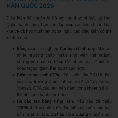
HÀN QUỐC 2026
Điều kiện để chuẩn bị hồ sơ học thạc sĩ luật tại Hàn
Quốc thành công, bạn cần đáp ứng các tiêu chuẩn khắt
khe về cả học thuật lẫn ngoại ngữ, các điều kiện có thể
kể đến như:
Bằng cấp:
Đại học chính quy
Tốt nghiệp
. Mặc dù
nhiều trường chấp nhận sinh viên trái ngành,
nhưng nếu bạn có bằng Cử nhân Luật, Chính trị,
hoặc Ngoại giao, tỉ lệ đỗ sẽ cao hơn.
Điểm trung bình (GPA):
7.0/10
Tối thiểu đạt
. Đối
với các trường thuộc nhóm SKY (SNU, Korea,
8.0 –
Yonsei), GPA của bạn nên nằm trong khoảng
8.5
để cạnh tranh học bổng.
Hệ đào tạo bằng tiếng Hàn:
Yêu cầu tối thiểu
TOPIK 4
. Tuy nhiên, để đọc hiểu các văn bản luật
Du học Trần Quang
hán tự phức tạp,
khuyên bạn