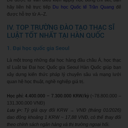
hãy liên hệ trực tiếp
Du học Quốc tế Trần Quang
để
được hỗ trợ từ A–Z.
IV. TOP TRƯỜNG ĐÀO TẠO THẠC SĨ
LUẬT TỐT NHẤT TẠI HÀN QUỐC
1. Đại học quốc gia Seoul
Là một trong những đại học hàng đầu châu Á, học thạc
sĩ Luật tại Đại học Quốc gia Seoul Hàn Quốc giúp bạn
xây dựng kiến thức pháp lý chuyên sâu và mạng lưới
quan hệ học thuật, nghề nghiệp giá trị.
Học phí:
4.400.000 – 7.300.000 KRW/kỳ
(~78.800.000 –
131.300.000 VNĐ)
Lưu ý*:
Tỷ giá quy đổi KRW → VNĐ (tháng 01/2026)
dao động khoảng 1 KRW ~ 17,88 VNĐ, có thể thay đổi
theo chính sách ngân hàng và thị trường ngoại hối.