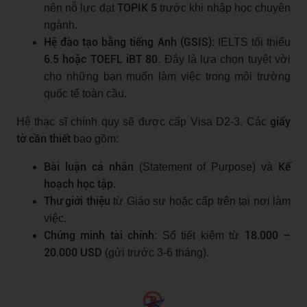
TOPIK 5
nên nỗ lực đạt
trước khi nhập học chuyên
ngành.
Hệ đào tạo bằng tiếng Anh (GSIS):
IELTS tối thiểu
6.5 hoặc TOEFL iBT 80
. Đây là lựa chọn tuyệt vời
cho những bạn muốn làm việc trong môi trường
quốc tế toàn cầu.
giấy
Hệ thạc sĩ chính quy sẽ được cấp Visa D2-3. Các
tờ cần thiết
bao gồm:
Bài luận cá nhân
Kế
(Statement of Purpose) và
hoạch học tập
.
Thư giới thiệu
từ Giáo sư hoặc cấp trên tại nơi làm
việc.
Chứng minh tài chính:
18.000 –
Sổ tiết kiệm từ
20.000 USD
(gửi trước 3-6 tháng).