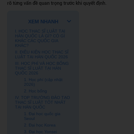
rõ từng vấn đề quan trọng trước khi quyết định.
XEM NHANH
I. HỌC THẠC SĨ LUẬT TẠI
HÀN QUỐC LÀ GÌ? CÓ GÌ
KHÁC CÁC QUỐC GIA
KHÁC?
II. ĐIỀU KIỆN HỌC THẠC SĨ
LUẬT TẠI HÀN QUỐC 2026
III. HỌC PHÍ VÀ HỌC BỔNG
THẠC SĨ LUẬT TẠI HÀN
QUỐC 2026
1. Học phí (cập nhật
2026)
2. Học bổng
IV. TOP TRƯỜNG ĐÀO TẠO
THẠC SĨ LUẬT TỐT NHẤT
TẠI HÀN QUỐC
1. Đại học quốc gia
Seoul
2. Đại học Korea
3. Đại học Yonsei