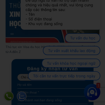
Để đội ngũ tư vấn hỗ trợ bạn nhanh 
chóng và hiệu quả nhất, vui lòng cung 
cấp các 
thông tin
 sau:
- Tên
- Số điện thoại
- Khu vực đang sống
Tư vấn du học
Thủ tục xin Visa du học Hàn Quốc 2026 – Hướng dẫn chi tiết
Tư vấn xuất khẩu lao động
từ A đến Z
Tư vấn khóa học ngoại ngữ
Đăng ký nhận tư vấn
Tôi cần tư vấn trực tiếp trong ngày
1