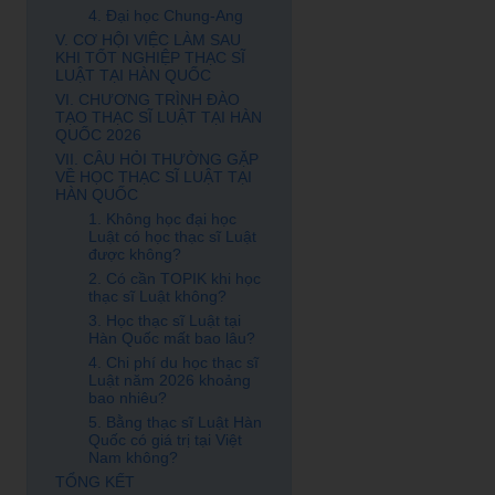
4. Đại học Chung-Ang
V. CƠ HỘI VIỆC LÀM SAU
KHI TỐT NGHIỆP THẠC SĨ
LUẬT TẠI HÀN QUỐC
VI. CHƯƠNG TRÌNH ĐÀO
TẠO THẠC SĨ LUẬT TẠI HÀN
QUỐC 2026
VII. CÂU HỎI THƯỜNG GẶP
VỀ HỌC THẠC SĨ LUẬT TẠI
HÀN QUỐC
1. Không học đại học
Luật có học thạc sĩ Luật
được không?
2. Có cần TOPIK khi học
thạc sĩ Luật không?
3. Học thạc sĩ Luật tại
Hàn Quốc mất bao lâu?
4. Chi phí du học thạc sĩ
Luật năm 2026 khoảng
bao nhiêu?
5. Bằng thạc sĩ Luật Hàn
Quốc có giá trị tại Việt
Nam không?
TỔNG KẾT