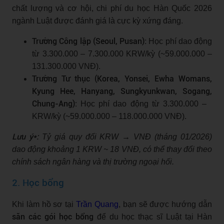
chất lượng và cơ hội, chi phí du học Hàn Quốc 2026
ngành Luật được đánh giá là cực kỳ xứng đáng.
Trường Công lập (Seoul, Pusan):
Học phí dao động
từ 3.300.000 – 7.300.000 KRW/kỳ (~59.000.000 –
131.300.000 VNĐ).
Trường Tư thục (Korea, Yonsei, Ewha Womans,
Kyung Hee, Hanyang, Sungkyunkwan, Sogang,
Chung-Ang):
Học phí dao động từ 3.300.000 –
KRW/kỳ (~59.000.000 – 118.000.000 VNĐ).
Lưu ý*:
Tỷ giá quy đổi KRW → VNĐ (tháng 01/2026)
dao động khoảng 1 KRW ~ 18 VNĐ, có thể thay đổi theo
chính sách ngân hàng và thị trường ngoại hối.
2. Học bổng
Khi làm hồ sơ tại
Trần Quang
, bạn sẽ được hướng dẫn
săn các gói học bổng
để du học thạc sĩ Luật tại Hàn