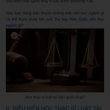
lựa chọn Hàn Quốc thay vì các nước phương Tây.
Nếu bạn đang băn khoăn không biết nên học ngành gì
có thể tham khảo bài viết:
Du học Hàn Quốc nên học
ngành gì?
Học thạc sĩ luật tại hàn quốc là gì?
II. ĐIỀU KIỆN HỌC THẠC SĨ LUẬT TẠI