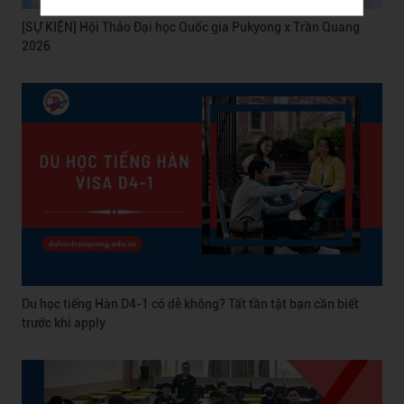
[SỰ KIỆN] Hội Thảo Đại học Quốc gia Pukyong x Trần Quang
2026
Du học tiếng Hàn D4-1 có dễ không? Tất tần tật bạn cần biết
trước khi apply