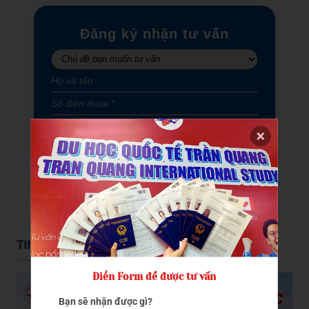
Đăng ký nhận tư vấn
GỬI ĐẾN TRẦN QUANG
TIN TỨC DU HỌC
Điền Form để được tư vấn
Bạn sẽ nhận được gì?