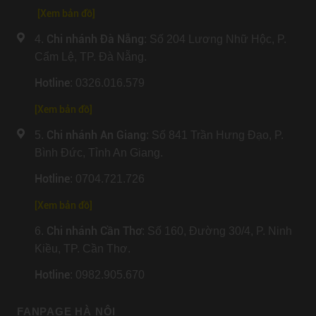
[Xem bản đồ]
Chi nhánh Đà Nẵng
4.
: Số 204 Lương Nhữ Hộc, P.
Cẩm Lệ, TP. Đà Nẵng.
Hotline
: 0326.016.579
[
Xem bản đồ
]
Chi nhánh An Giang
5.
: Số 841 Trần Hưng Đạo, P.
Bình Đức, Tỉnh An Giang.
Hotline
: 0704.721.726
[
Xem bản đồ
]
Chi nhánh Cần Thơ
6.
: Số 160, Đường 30/4, P. Ninh
Kiều, TP. Cần Thơ.
Hotline
: 0982.905.670
FANPAGE HÀ NỘI