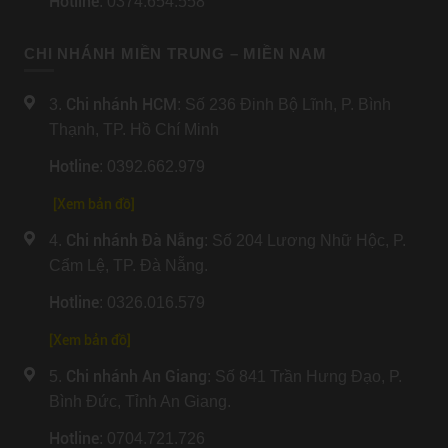
Hotline
: 0374.654.558
CHI NHÁNH MIỀN TRUNG – MIỀN NAM
Chi nhánh HCM
3.
: Số 236 Đinh Bộ Lĩnh, P. Bình
Thạnh, TP. Hồ Chí Minh
Hotline
: 0392.662.979
[Xem bản đồ]
Chi nhánh Đà Nẵng
4.
: Số 204 Lương Nhữ Hộc, P.
Cẩm Lệ, TP. Đà Nẵng.
Hotline
: 0326.016.579
[
Xem bản đồ
]
Chi nhánh An Giang
5.
: Số 841 Trần Hưng Đạo, P.
Bình Đức, Tỉnh An Giang.
Hotline
: 0704.721.726