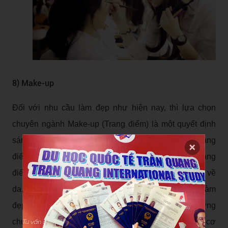
8) Make-up
Đối với nhu cầu làm đẹp như hiện nay, thì lựa chọn
chuyên ngành Make-up (Trang điểm) là một quyết định
sáng suốt. Đối với các khóa học chuyên sâu về Trang
điểm tại Hàn Quốc không chỉ đào tạo các bạn biết trang
điểm mà còn cung cấp những kiến thức chuyên sâu về
da, mĩ phẩm đồng thời những kiến thức về làm tóc, làm
đẹp. Sau khi tốt nghiệp, các bạn sẽ trở thành những
chuyên gia trang điểm có tay nghề cao và có những cơ