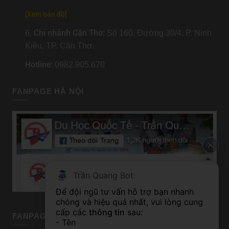
[
Xem bản đồ
]
Chi nhánh Cần Thơ
6.
: Số 160, Đường 30/4, P. Ninh
Kiều, TP. Cần Thơ.
Hotline
: 0982.905.670
FANPAGE HÀ NỘI
Trần Quang Bot
Để đội ngũ tư vấn hỗ trợ bạn nhanh 
chóng và hiệu quả nhất, vui lòng cung 
cấp các 
thông tin
 sau:
FANPAGE TP HỒ CHÍ MINH
- Tên