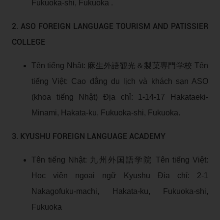
Fukuoka-shi, Fukuoka .
2. ASO FOREIGN LANGUAGE TOURISM AND PATISSIER
COLLEGE
Tên tiếng Nhật: 麻生外語観光＆製菓専門学校 Tên
tiếng Việt: Cao đẳng du lịch và khách sạn ASO
(khoa tiếng Nhật) Địa chỉ: 1-14-17 Hakataeki-
Minami, Hakata-ku, Fukuoka-shi, Fukuoka.
3. KYUSHU FOREIGN LANGUAGE ACADEMY
Tên tiếng Nhật: 九州外国語学院 Tên tiếng Việt:
Học viện ngoại ngữ Kyushu Địa chỉ: 2-1
Nakagofuku-machi, Hakata-ku, Fukuoka-shi,
Fukuoka