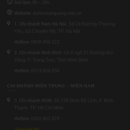
Giờ làm:
8h - 18h
Website:
duhoctranquang.edu.vn
1. Chi nhánh Nam Hà Nội:
Số 24 Đường Thượng
Yên, Xã Chuyên Mỹ, TP. Hà Nội.
Hotline
: 0848.458.222
2. Chi nhánh Ninh Bình
: Số 8 ngõ 37 Đường Núi
Vàng, P. Trung Sơn, Tỉnh Ninh Bình.
Hotline
: 0374.654.558
CHI NHÁNH MIỀN TRUNG – MIỀN NAM
Chi nhánh HCM
3.
: Số 236 Đinh Bộ Lĩnh, P. Bình
Thạnh, TP. Hồ Chí Minh
Hotline
: 0392.662.979
[Xem bản đồ]