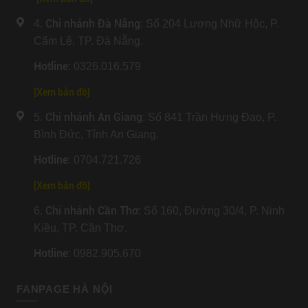
Chi nhánh Đà Nẵng
4.
: Số 204 Lương Nhữ Hộc, P.
Cẩm Lệ, TP. Đà Nẵng.
Hotline
: 0326.016.579
[
Xem bản đồ
]
Chi nhánh An Giang
5.
: Số 841 Trần Hưng Đạo, P.
Bình Đức, Tỉnh An Giang.
Hotline
: 0704.721.726
[
Xem bản đồ
]
Chi nhánh Cần Thơ
6.
: Số 160, Đường 30/4, P. Ninh
Kiều, TP. Cần Thơ.
Hotline
: 0982.905.670
FANPAGE HÀ NỘI