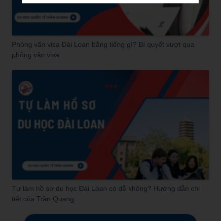
Phỏng vấn visa Đài Loan bằng tiếng gì? Bí quyết vượt qua
phỏng vấn visa
Tự làm hồ sơ du học Đài Loan có dễ không? Hướng dẫn chi
tiết của Trần Quang