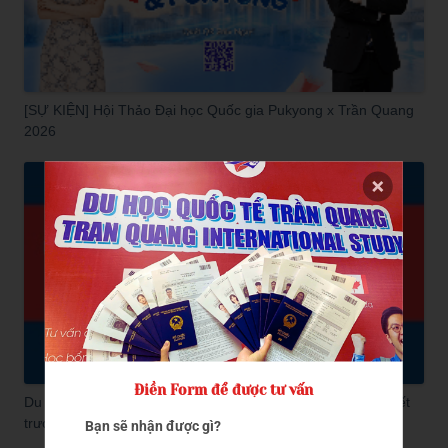
[SỰ KIỆN] Hội Thảo Đại học Quốc gia Pukyong x Trần Quang
2026
Điền Form để được tư vấn
Du học tiếng Hàn D4-1 có dễ không? Tất tần tật bạn cần biết
trước khi apply
Bạn sẽ nhận được gì?