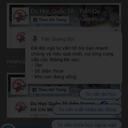
Trần Quang Bot
Để đội ngũ tư vấn hỗ trợ bạn nhanh 
chóng và hiệu quả nhất, vui lòng cung 
cấp các 
thông tin
 sau:
FANPAGE TP HỒ CHÍ MINH
- Tên
- Số điện thoại
- Khu vực đang sống
Tư vấn du học
Tư vấn xuất khẩu lao động
Tư vấn khóa học ngoại ngữ