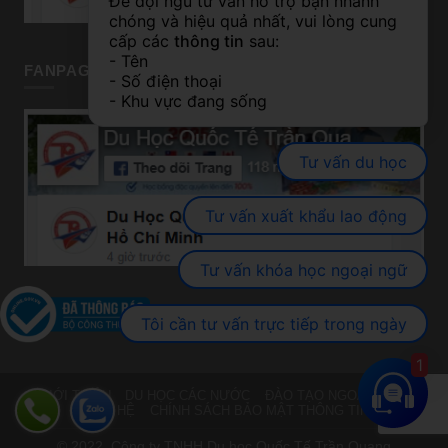
Để đội ngũ tư vấn hỗ trợ bạn nhanh 
chóng và hiệu quả nhất, vui lòng cung 
cấp các 
thông tin
 sau:
- Tên
FANPAGE TP HỒ CHÍ MINH
- Số điện thoại
- Khu vực đang sống
Tư vấn du học
Tư vấn xuất khẩu lao động
Tư vấn khóa học ngoại ngữ
Tôi cần tư vấn trực tiếp trong ngày
1
GIỚI THIỆU
DU HỌC CÁC NƯỚC
ĐÀO TẠO NGOẠI NGỮ
LIÊN HỆ
CHÍNH SÁCH BẢO MẬT THÔNG TIN
© 2022. Công ty TNHH Du học Quốc Tế Trần Quang