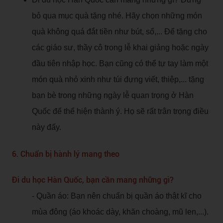
bỏ qua mục quà tặng nhé. Hãy chọn những món
quà không quá đắt tiền như bút, sổ,... Để tặng cho
các giáo sư, thầy cô trong lễ khai giảng hoặc ngày
đầu tiên nhập học. Bạn cũng có thể tự tay làm một
món quà nhỏ xinh như túi đựng viết, thiệp,... tặng
bạn bè trong những ngày lễ quan trọng ở Hàn
Quốc để thể hiện thành ý. Họ sẽ rất trân trọng điều
này đấy.
6. Chuẩn bị hành lý mang theo
Đi du học Hàn Quốc, bạn cần mang những gì?
- Quần áo: Bạn nên chuẩn bị quần áo thật kĩ cho
mùa đông (áo khoác dày, khăn choàng, mũ len,...).