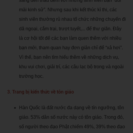
sáng đèn thâu đêm với những sinh viên bận “dùi
mài kinh sử”. Nhưng sau khi kết thúc kì thi, các
sinh viên thường rủ nhau tổ chức những chuyến đi
dã ngoại, cắm trại, trượt tuyết,... để thư giãn. Đây
là cơ hội tốt để các bạn làm quen thêm với nhiều
bạn mới, tham quan hay đơn giản chỉ để “xả hơi”.
Vì thế, bạn nên tìm hiểu thêm về những dịch vụ,
khu vui chơi, giải trí, các câu lạc bộ trong và ngoài
trường học.
3. Trang bị kiến thức về tôn giáo
Hàn Quốc là đất nước đa dạng về tín ngưỡng, tôn
giáo. 53% dân số nước này có tôn giáo. Trong đó,
số người theo đạo Phật chiếm 49%, 39% theo đạo