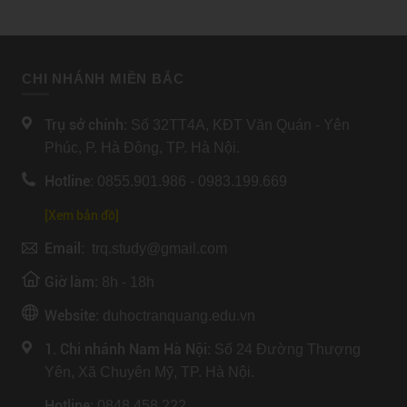
CHI NHÁNH MIỀN BẮC
Trụ sở chính:
Số 32TT4A, KĐT Văn Quán - Yên
Phúc, P. Hà Đông, TP. Hà Nội.
Hotline:
0855.901.986 - 0983.199.669
[Xem bản đồ]
Email:
trq.study@gmail.com
Giờ làm:
8h - 18h
Website:
duhoctranquang.edu.vn
1. Chi nhánh Nam Hà Nội:
Số 24 Đường Thượng
Yên, Xã Chuyên Mỹ, TP. Hà Nội.
Hotline
: 0848.458.222