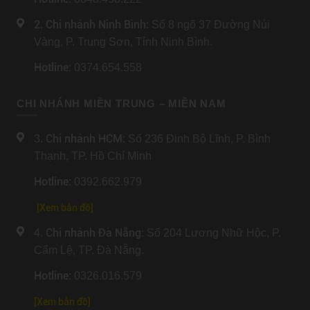
2. Chi nhánh Ninh Bình
: Số 8 ngõ 37 Đường Núi
Vàng, P. Trung Sơn, Tỉnh Ninh Bình.
Hotline
: 0374.654.558
CHI NHÁNH MIỀN TRUNG – MIỀN NAM
Chi nhánh HCM
3.
: Số 236 Đinh Bộ Lĩnh, P. Bình
Thạnh, TP. Hồ Chí Minh
Hotline
: 0392.662.979
[Xem bản đồ]
Chi nhánh Đà Nẵng
4.
: Số 204 Lương Nhữ Hộc, P.
Cẩm Lệ, TP. Đà Nẵng.
Hotline
: 0326.016.579
[
Xem bản đồ
]