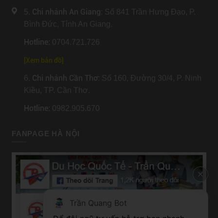
Chi nhánh An Giang
5.
: Số 841 Trần Hưng Đạo, P.
Bình Đức, Tỉnh An Giang.
Hotline
: 0704.721.726
[
Xem bản đồ
]
Chi nhánh Cần Thơ
6.
: Số 160, Đường 30/4, P. Ninh
Kiều, TP. Cần Thơ.
Hotline
: 0982.905.670
FANPAGE HÀ NỘI
Trần Quang Bot