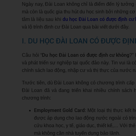
Ngày nay, Đài Loan không chỉ là điểm đến lý tưởng
mà còn là quốc gia thu hút du học sinh bởi những cơ
du học Đài Loan có được định cư
tâm là liệu sau khi
và lộ trình định cư Đài Loan qua bài viết dưới đây.
I. DU HỌC ĐÀI LOAN CÓ ĐƯỢC ĐỊ
Du học Đài Loan có được định cư không
Câu hỏi “
?”
và phát triển sự nghiệp tại quốc đảo này. Tin vui là
chính sách lao động, nhập cư và thị thực của nước n
Trước tiên, dù Đài Loan không có chương trình cấ
Đài Loan đã và đang triển khai nhiều chính sách h
chương trình:
Employment Gold Card
: Một loại thị thực kết 
được áp dụng cho lao động nước ngoài có trìn
cứu khoa học, y tế, giáo dục, thiết kế,… Với th
mà không cần nhà tuyển dụng bảo lãnh.