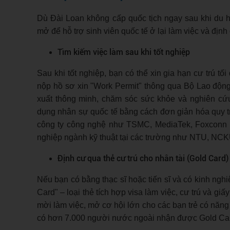
Dù Đài Loan không cấp quốc tịch ngay sau khi du h
mở để hỗ trợ sinh viên quốc tế ở lại làm việc và định 
Tìm kiếm việc làm sau khi tốt nghiệp
Sau khi tốt nghiệp, bạn có thể xin gia hạn cư trú tố
nộp hồ sơ xin "Work Permit" thông qua Bộ Lao động. 
xuất thông minh, chăm sóc sức khỏe và nghiên cứu
dụng nhân sự quốc tế bằng cách đơn giản hóa quy tr
công ty công nghệ như TSMC, MediaTek, Foxconn đa
nghiệp ngành kỹ thuật tại các trường như NTU, NC
Định cư qua thẻ cư trú cho nhân tài (Gold Card)
Nếu bạn có bằng thạc sĩ hoặc tiến sĩ và có kinh ng
Card" – loại thẻ tích hợp visa làm việc, cư trú và g
mời làm việc, mở cơ hội lớn cho các bạn trẻ có năn
có hơn 7.000 người nước ngoài nhận được Gold Card, 