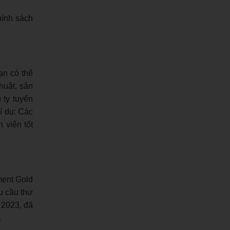
hính sách
ạn có thể
huật, sản
 ty tuyển
í dụ: Các
 viên tốt
ment Gold
êu cầu thư
 2023, đã
.