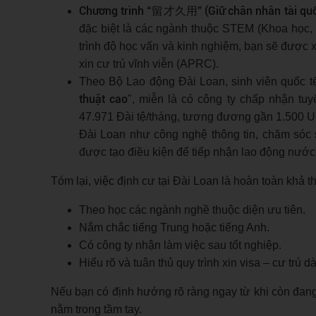
Chương trình “留才久用” (Giữ chân nhân tài quố
đặc biệt là các ngành thuộc STEM (Khoa học, 
trình độ học vấn và kinh nghiệm, bạn sẽ được x
xin cư trú vĩnh viễn (APRC).
Theo Bộ Lao động Đài Loan, sinh viên quốc tế
thuật cao
", miễn là có công ty chấp nhận t
47.971 Đài tệ/tháng, tương đương gần 1.500 U
Đài Loan như công nghệ thông tin, chăm sóc 
được tạo điều kiện để tiếp nhận lao động nướ
Tóm lại, việc định cư tại Đài Loan là hoàn toàn khả th
Theo học các ngành nghề thuộc diện ưu tiên.
Nắm chắc tiếng Trung hoặc tiếng Anh.
Có công ty nhận làm việc sau tốt nghiệp.
Hiểu rõ và tuân thủ quy trình xin visa – cư trú dà
Nếu bạn có định hướng rõ ràng ngay từ khi còn đang h
nằm trong tầm tay.