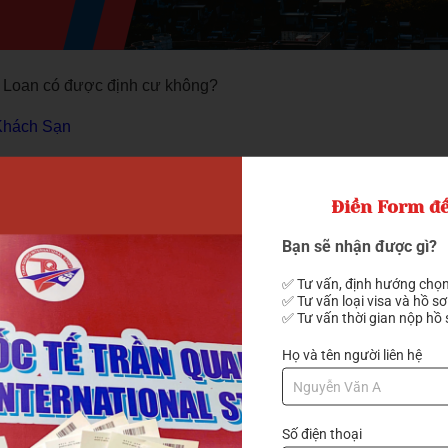
 Loan có được định cư không?
Khách Sạn
ỌC SINH TẠI ĐÀI LOAN
Điền Form để
g một số điều kiện cơ bản như sau:
Bạn sẽ nhận được gì?
hết các trường đại học tại Đài Loan yêu cầu học sinh phải có h
✅ Tư vấn, định hướng chọn
hương trình học bằng tiếng Anh, bạn cần có chứng chỉ IELTS từ 5
✅ Tư vấn loại visa và hồ sơ
rình bằng tiếng Trung, bạn cần đạt TOCFL cấp 2 trở lên (tùy
✅ Tư vấn thời gian nộp hồ 
hư Đại học Quốc gia Đài Loan (NTU) thậm chí yêu cầu TOCFL 
Họ và tên người liên hệ
h có đủ khả năng tài chính để chi trả học phí và sinh hoạt ph
g (tương đương 3.000–4.000 USD), mở trước thời điểm nộp hồ s
Số điện thoại
hip cũng yêu cầu chứng minh thêm thu nhập gia đình.