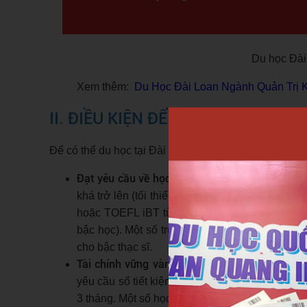
Du học Đài
Xem thêm:
Du Học Đài Loan Ngành Quản Trị 
II. ĐIỀU KIỆN ĐỂ TRỞ THÀNH DU H
Để có thể du học tại Đài Loan, sinh viên cần đáp ứn
Đạt yêu cầu về học lực và trình độ tiếng
: Hầu 
khá trở lên (tối thiểu GPA 6.5 – 7.0/10). Với c
hoặc TOEFL iBT từ 61 điểm. Nếu học chương t
bậc học). Một số trường công lập hàng đầu n
cho bậc thạc sĩ.
Tài chính vững vàng
: Sinh viên phải chứng min
yêu cầu sổ tiết kiệm khoảng 70–100 triệu đồn
3 tháng. Một số học bổng như Taiwan Scholars