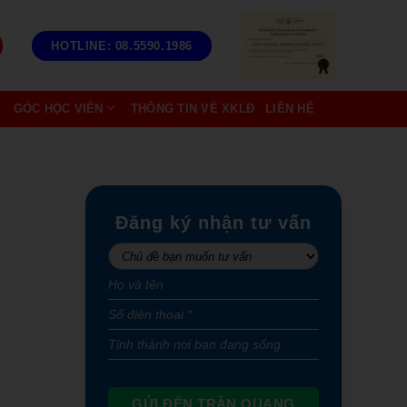
HOTLINE: 08.5590.1986
GÓC HỌC VIÊN
THÔNG TIN VỀ XKLĐ
LIÊN HỆ
Đăng ký nhận tư vấn
GỬI ĐẾN TRẦN QUANG