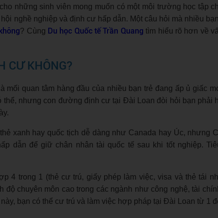
 cho những sinh viên mong muốn có một môi trường học tập c
 hội nghề nghiệp và định cư hấp dẫn. Một câu hỏi mà nhiều bạn
 không
Du học Quốc tế Trần Quang
? Cùng
tìm hiểu rõ hơn về v
NH CƯ KHÔNG?
 là mối quan tâm hàng đầu của nhiều bạn trẻ đang ấp ủ giấc m
 có thể, nhưng con đường định cư tại Đài Loan đòi hỏi bạn phải 
ày.
p thẻ xanh hay quốc tịch dễ dàng như Canada hay Úc, nhưng 
ấp dẫn để giữ chân nhân tài quốc tế sau khi tốt nghiệp. Tiê
hợp 4 trong 1 (thẻ cư trú, giấy phép làm việc, visa và thẻ tái 
h độ chuyên môn cao trong các ngành như công nghệ, tài chín
ẻ này, bạn có thể cư trú và làm việc hợp pháp tại Đài Loan từ 1