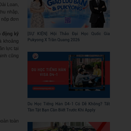
 Đài Loan,
thu nhập,
ể nộp đơn
o động kỹ
[SỰ KIỆN] Hội Thảo Đại Học Quốc Gia
Pukyong X Trần Quang 2026
là khoảng
n lực tại
minh cũng
Du Học Tiếng Hàn D4-1 Có Dễ Không? Tất
Tần Tật Bạn Cần Biết Trước Khi Apply
hoàn toàn