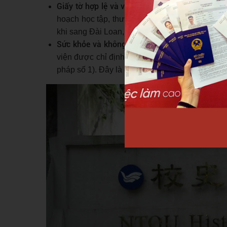
Giấy tờ hợp lệ và visa du học
: Hồ sơ du học b
hoạch học tập, thư mời nhập học và giấy chứng
khi sang Đài Loan, sẽ được cấp ARC (Alien Resi
Sức khỏe và không có tiền án tiền sự
: Bạn cần
viện được chỉ định và có giấy xác nhận không c
pháp số 1). Đây là điều kiện bắt buộc khi nộp hồ