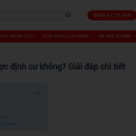
ĐĂNG KÝ TƯ VẤN
TẠO NGOẠI NGỮ
XUẤT KHẨU LAO ĐỘNG
TIN TỨC DU HỌC
c định cư không? Giải đáp chi tiết
 sinh
ần Quang