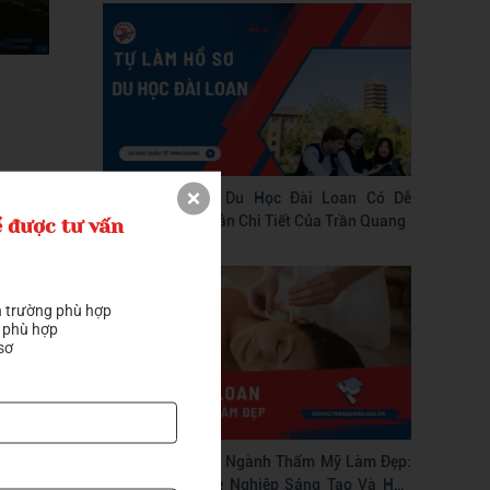
Tự Làm Hồ Sơ Du Học Đài Loan Có Dễ
Không? Hướng Dẫn Chi Tiết Của Trần Quang
 được tư vấn
ọc lực từ
 trường phù hợp

.5 trở lên
 phù hợp

 ngành và
sơ
cấp 3 – 4
í, thường
ơ ít nhất
Du Học Đài Loan Ngành Thẩm Mỹ Làm Đẹp:
Con Đường Nghề Nghiệp Sáng Tạo Và Hấp