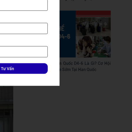
thiệu, kế
Dẫn
t Visa và
 các bệnh
ý lịch tư
Du Học Nghề Hàn Quốc D4-6 Là Gì? Cơ Hội
 Tư Vấn
Học Nhanh – Làm Sớm Tại Hàn Quốc