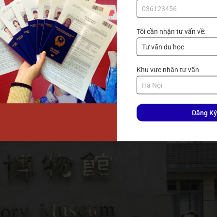
ao gồm bằng cấp – bảng điểm dịch thuật công chứng, thư giới 
 minh tài chính. Sau đó, bạn cần xin visa du học loại Residen
dent Certificate) – giấy phép cư trú cần gia hạn định kỳ.
Tôi cần nhận tư vấn về:
 thực hiện khám sức khỏe theo mẫu của Bộ Y tế Đài Loan tại
ó tiền án tiền sự do công an địa phương cấp (thường là phiếu l
 sơ xin visa.
Khu vực nhận tư vấn
Đăng Ký