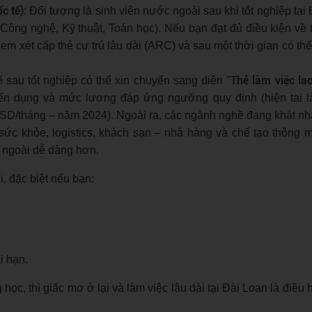
c tế)
: Đối tượng là sinh viên nước ngoài sau khi tốt nghiệp tại
Công nghệ, Kỹ thuật, Toán học). Nếu bạn đạt đủ điều kiện về 
em xét cấp thẻ cư trú lâu dài (ARC) và sau một thời gian có th
Thẻ làm việc la
 sau tốt nghiệp có thể xin chuyển sang diện "
uyển dụng và mức lương đáp ứng ngưỡng quy định (hiện tại 
SD/tháng – năm 2024). Ngoài ra, các ngành nghề đang khát nhâ
sức khỏe, logistics, khách sạn – nhà hàng và chế tạo thông 
c ngoài dễ dàng hơn.
i, đặc biệt nếu bạn:
i hạn.
ọc, thì giấc mơ ở lại và làm việc lâu dài tại Đài Loan là điều 