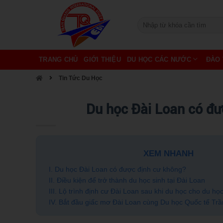
TRANG CHỦ
GIỚI THIỆU
DU HỌC CÁC NƯỚC
ĐÀO 
Tin Tức Du Học
Du học Đài Loan có đượ
XEM NHANH
I. Du học Đài Loan có được định cư không?
II. Điều kiện để trở thành du học sinh tại Đài Loan
III. Lộ trình định cư Đài Loan sau khi du học cho du học
IV. Bắt đầu giấc mơ Đài Loan cùng Du học Quốc tế Tr