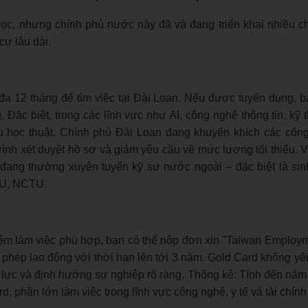
ọc, nhưng chính phủ nước này đã và đang triển khai nhiều c
cư lâu dài.
i đa 12 tháng để tìm việc tại Đài Loan. Nếu được tuyển dụng, b
Đặc biệt, trong các lĩnh vực như AI, công nghệ thông tin, kỹ t
 học thuật. Chính phủ Đài Loan đang khuyến khích các công
ình xét duyệt hồ sơ và giảm yêu cầu về mức lương tối thiểu. V
ng thường xuyên tuyển kỹ sư nước ngoài – đặc biệt là sinh
KU, NCTU.
hiệm làm việc phù hợp, bạn có thể nộp đơn xin "Taiwan Employ
iấy phép lao động với thời hạn lên tới 3 năm. Gold Card không y
g lực và định hướng sự nghiệp rõ ràng. Thống kê: Tính đến năm
phần lớn làm việc trong lĩnh vực công nghệ, y tế và tài chính