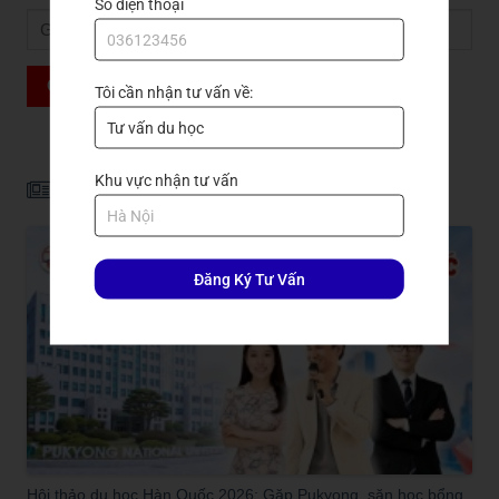
Số điện thoại
GỬI ĐẾN TRẦN QUANG
Tôi cần nhận tư vấn về:
Khu vực nhận tư vấn
Tin liên quan
Đăng Ký Tư Vấn
Hội thảo du học Hàn Quốc 2026: Gặp Pukyong, săn học bổng