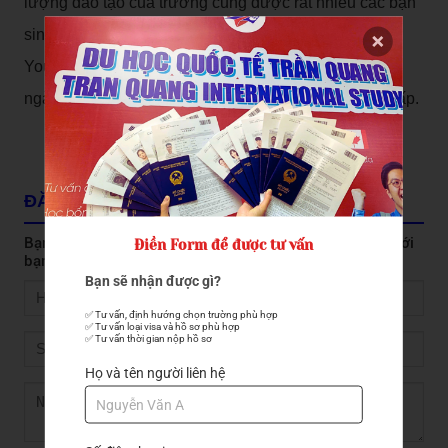
lượng đào tạo của trường cũng được rất nhiều các bạn
sinh viên quốc tế công nhận. Lựa chọn trường
Youngsan là một lựa chọn thông minh khi muốn học
ngành này với chất lượng giáo dục cao mà chi phí thấp.
ĐĂNG KÝ NHẬN TƯ VẤN
Bạn vui lòng để lại số điện thoại, chúng tôi sẽ liên hệ với
Điền Form để được tư vấn
bạn ngay
Bạn sẽ nhận được gì?
✅ Tư vấn, định hướng chọn trường phù hợp

✅ Tư vấn loại visa và hồ sơ phù hợp

✅ Tư vấn thời gian nộp hồ sơ
Họ và tên người liên hệ