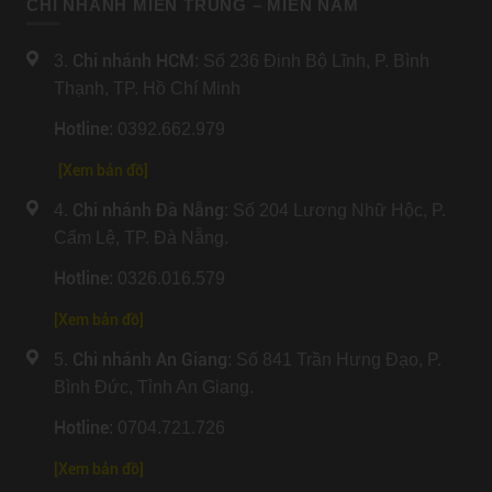
CHI NHÁNH MIỀN TRUNG – MIỀN NAM
Chi nhánh HCM
3.
: Số 236 Đinh Bộ Lĩnh, P. Bình
Thạnh, TP. Hồ Chí Minh
Hotline
: 0392.662.979
[Xem bản đồ]
Chi nhánh Đà Nẵng
4.
: Số 204 Lương Nhữ Hộc, P.
Cẩm Lệ, TP. Đà Nẵng.
Hotline
: 0326.016.579
[
Xem bản đồ
]
Chi nhánh An Giang
5.
: Số 841 Trần Hưng Đạo, P.
Bình Đức, Tỉnh An Giang.
Hotline
: 0704.721.726
[
Xem bản đồ
]