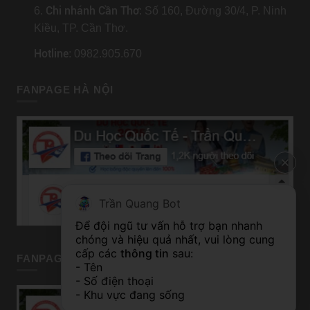
Chi nhánh Cần Thơ
6.
: Số 160, Đường 30/4, P. Ninh
Kiều, TP. Cần Thơ.
Hotline
: 0982.905.670
FANPAGE HÀ NỘI
Trần Quang Bot
Để đội ngũ tư vấn hỗ trợ bạn nhanh 
chóng và hiệu quả nhất, vui lòng cung 
cấp các 
thông tin
 sau:
FANPAGE TP HỒ CHÍ MINH
- Tên
- Số điện thoại
- Khu vực đang sống