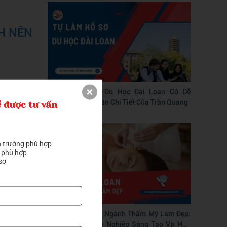
NH NÊN
Với chính
Tự Làm Hồ Sơ Du Học Đài Loan Có Dễ
Không? Hướng Dẫn Chi Tiết Của Trần Quang
 khắp nơi
 được tư vấn
 trường phù hợp

 phù hợp

sơ
Du Học Đài Loan Ngành Thẩm Mỹ Làm Đẹp:
Con Đường Nghề Nghiệp Sáng Tạo Và Hấp
 tìm cách