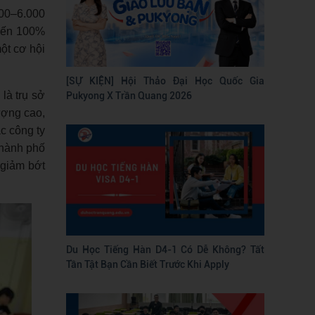
000–6.000
 đến 100%
ột cơ hội
[SỰ KIỆN] Hội Thảo Đại Học Quốc Gia
là trụ sở
Pukyong X Trần Quang 2026
ượng cao,
ác công ty
 thành phố
 giảm bớt
Du Học Tiếng Hàn D4-1 Có Dễ Không? Tất
Tần Tật Bạn Cần Biết Trước Khi Apply