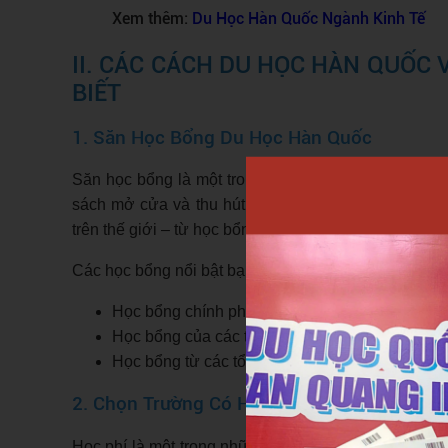
Xem thêm:
Du Học Hàn Quốc Ngành Kinh Tế
II. CÁC CÁCH DU HỌC HÀN QUỐC 
BIẾT
1. Săn Học Bổng Du Học Hàn Quốc
Săn học bổng là một trong những chiến lược thông 
sách mở cửa và thu hút nhân tài quốc tế, mỗi năm
trên thế giới – từ học bổng toàn phần cho đến hỗ trợ 
Các học bổng nổi bật bạn có thể tham khảo như:
Học bổng chính phủ Hàn Quốc (KGSP)
Học bổng của các trường đại học Hàn Quốc
Học bổng từ các tổ chức phi lợi nhuận
2. Chọn Trường Có Học Phí Thấp
Học phí là một trong những yếu tố quan trọng hàng 