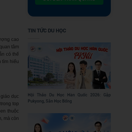
TIN TỨC DU HỌC
lượng cao
 quan tâm
ẫn có thể
 tìm hiểu
Hội Thảo Du Học Hàn Quốc 2026: Gặp
 giáo dục
Pukyong, Săn Học Bổng
trong top
uen thuộc
m, mà còn