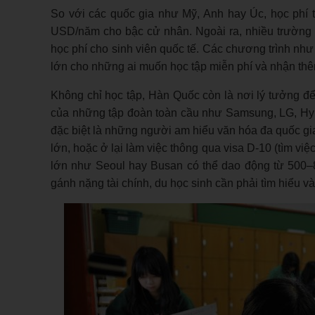
So với các quốc gia như Mỹ, Anh hay Úc, học phí
USD/năm cho bậc cử nhân. Ngoài ra, nhiều trường 
học phí cho sinh viên quốc tế. Các chương trình nh
lớn cho những ai muốn học tập miễn phí và nhận thê
Không chỉ học tập, Hàn Quốc còn là nơi lý tưởng để 
của những tập đoàn toàn cầu như Samsung, LG, Hyun
đặc biệt là những người am hiểu văn hóa đa quốc gia. 
lớn, hoặc ở lại làm việc thông qua visa D-10 (tìm việc
lớn như Seoul hay Busan có thể dao động từ 500–8
gánh nặng tài chính, du học sinh cần phải tìm hiểu và