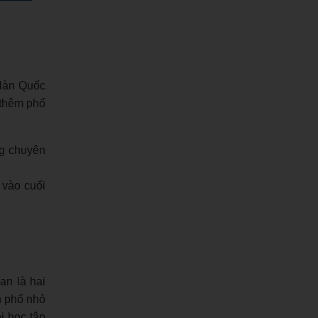
 Hàn Quốc
 thêm phổ
ng chuyên
 vào cuối
an là hai
nh phố nhỏ
i học tập