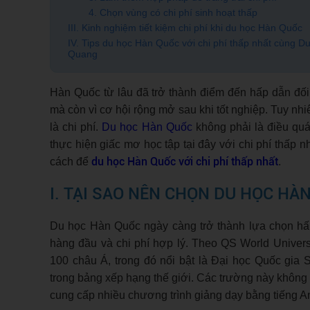
4. Chọn vùng có chi phí sinh hoạt thấp
III. Kinh nghiệm tiết kiệm chi phí khi du học Hàn Quốc
IV. Tips du học Hàn Quốc với chi phí thấp nhất cùng D
Quang
Hàn Quốc từ lâu đã trở thành điểm đến hấp dẫn đối 
mà còn vì cơ hội rộng mở sau khi tốt nghiệp. Tuy nh
là chi phí.
Du học Hàn Quốc
không phải là điều quá
thực hiện giấc mơ học tập tại đây với chi phí thấp nh
du học Hàn Quốc với chi phí thấp nhất
cách để
.
I. TẠI SAO NÊN CHỌN DU HỌC HÀ
Du học Hàn Quốc ngày càng trở thành lựa chọn hấp
hàng đầu và chi phí hợp lý. Theo QS World Univer
100 châu Á, trong đó nổi bật là Đại học Quốc gi
trong bảng xếp hạng thế giới. Các trường này không 
cung cấp nhiều chương trình giảng dạy bằng tiếng A