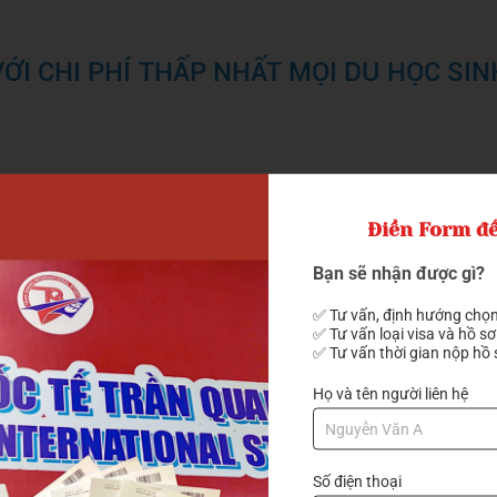
VỚI CHI PHÍ THẤP NHẤT MỌI DU HỌC SI
minh và hiệu quả nhất để giảm chi phí du học tại Hàn Quốc. 
 Hàn Quốc cấp hàng ngàn suất học bổng cho sinh viên đến từ
Điền Form để
một phần học phí và sinh hoạt phí.
Bạn sẽ nhận được gì?
✅ Tư vấn, định hướng chọn
✅ Tư vấn loại visa và hồ sơ
✅ Tư vấn thời gian nộp hồ 
Họ và tên người liên hệ
Số điện thoại
đầu quyết định tổng chi phí du học tại Hàn Quốc. Nếu bạn đang