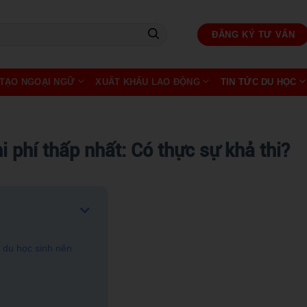
ĐĂNG KÝ TƯ VẤN
TẠO NGOẠI NGỮ
XUẤT KHẨU LAO ĐỘNG
TIN TỨC DU HỌC
 phí thấp nhất: Có thực sự khả thi?
i du học sinh nên