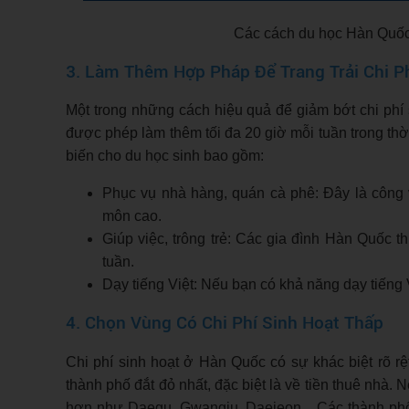
Các cách du học Hàn Quốc v
3. Làm Thêm Hợp Pháp Để Trang Trải Chi P
Một trong những cách hiệu quả để giảm bớt chi phí 
được phép làm thêm tối đa 20 giờ mỗi tuần trong thờ
biến cho du học sinh bao gồm:
Phục vụ nhà hàng, quán cà phê: Đây là công 
môn cao.
Giúp việc, trông trẻ: Các gia đình Hàn Quốc t
tuần.
Dạy tiếng Việt: Nếu bạn có khả năng dạy tiếng 
4. Chọn Vùng Có Chi Phí Sinh Hoạt Thấp
Chi phí sinh hoạt ở Hàn Quốc có sự khác biệt rõ r
thành phố đắt đỏ nhất, đặc biệt là về tiền thuê nhà. 
hơn như Daegu, Gwangju, Daejeon... Các thành phố