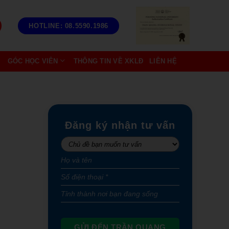
HOTLINE: 08.5590.1986
GÓC HỌC VIÊN
THÔNG TIN VỀ XKLĐ
LIÊN HỆ
Đăng ký nhận tư vấn
GỬI ĐẾN TRẦN QUANG