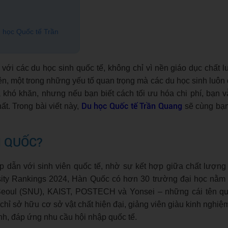
u học Quốc tế Trần
với các du học sinh quốc tế, không chỉ vì nền giáo dục chất 
iên, một trong những yếu tố quan trọng mà các du học sinh luôn
 khó khăn, nhưng nếu bạn biết cách tối ưu hóa chi phí, bạn v
Du học Quốc tế Trần Quang
ất. Trong bài viết này,
sẽ cùng bạn
N QUỐC?
 dẫn với sinh viên quốc tế, nhờ sự kết hợp giữa chất lượng
sity Rankings 2024, Hàn Quốc có hơn 30 trường đại học nằm 
a Seoul (SNU), KAIST, POSTECH và Yonsei – những cái tên q
chỉ sở hữu cơ sở vật chất hiện đại, giảng viên giàu kinh nghiệ
nh, đáp ứng nhu cầu hội nhập quốc tế.