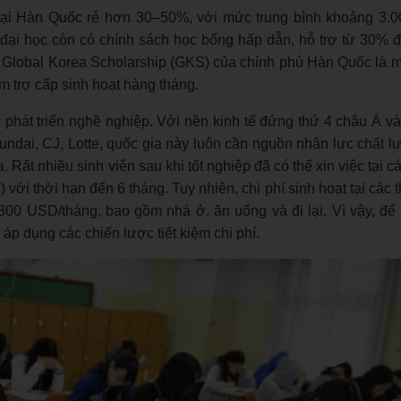
 tại Hàn Quốc rẻ hơn 30–50%, với mức trung bình khoảng 3.
đại học còn có chính sách học bổng hấp dẫn, hỗ trợ từ 30%
ư Global Korea Scholarship (GKS) của chính phủ Hàn Quốc là m
m trợ cấp sinh hoạt hàng tháng.
phát triển nghề nghiệp. Với nền kinh tế đứng thứ 4 châu Á và 
dai, CJ, Lotte, quốc gia này luôn cần nguồn nhân lực chất l
Rất nhiều sinh viên sau khi tốt nghiệp đã có thể xin việc tại c
) với thời hạn đến 6 tháng. Tuy nhiên, chi phí sinh hoạt tại các
00 USD/tháng, bao gồm nhà ở, ăn uống và đi lại. Vì vậy, để
 áp dụng các chiến lược tiết kiệm chi phí.