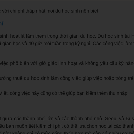
ới chi phí thấp nhất mọi du học sinh nên biết
hí
sinh hoạt là làm thêm trong thời gian du học. Du học sinh tại
i gian học và 40 giờ mỗi tuần trong kỳ nghỉ. Các công việc làm
việc phổ biến với giờ giấc linh hoạt và không yêu cầu kỹ nă
hường thuê du học sinh làm công việc giúp việc hoặc trông trẻ
Việt, công việc này cũng có thể giúp bạn kiếm thêm thu nhập.
ệt giữa các thành phố lớn và các thành phố nhỏ. Seoul và Bus
Nếu bạn muốn tiết kiệm chi phí, có thể lựa chọn học tại các thà
 này không chỉ có mức sống thấp hơn mà còn có nhiều cơ hộ