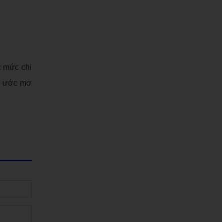
c mức chi
ng ước mơ