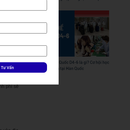
ọc phí và
khoảng là
Du học nghề Hàn Quốc D4-6 là gì? Cơ hội học
 Tư Vấn
nhập học.
nhanh – làm sớm tại Hàn Quốc
c đóng kí
nh phí sẽ