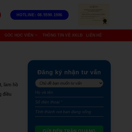
HOTLINE: 08.5590.1986
GÓC HỌC VIÊN
THÔNG TIN VỀ XKLĐ
LIÊN HỆ
Đăng ký nhận tư vấn
t, làm hồ
g điều
GỬI ĐẾN TRẦN QUANG