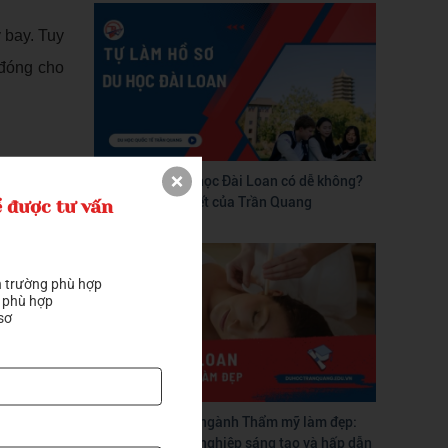
 bay. Tuy
 đóng cho
Tự làm hồ sơ du học Đài Loan có dễ không?
Hướng dẫn chi tiết của Trần Quang
 được tư vấn
 trường phù hợp

 phù hợp

sơ
Du học Đài Loan ngành Thẩm mỹ làm đẹp:
Con đường nghề nghiệp sáng tạo và hấp dẫn