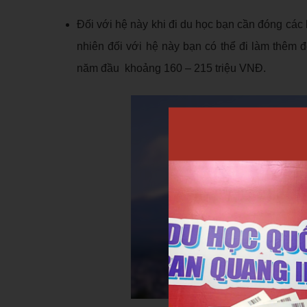
Đối với hệ này khi đi du học bạn cần đóng các 
nhiên đối với hệ này bạn có thể đi làm thêm đ
năm đầu khoảng 160 – 215 triệu VNĐ.