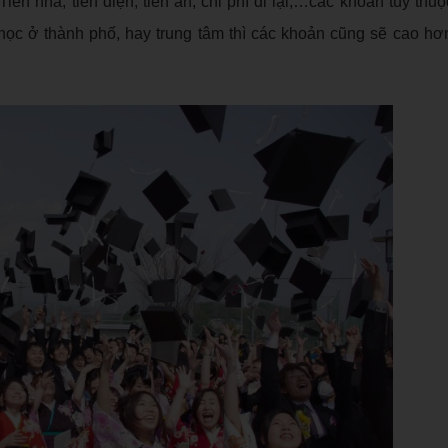
Tiền nhà, tiền điện, tiền ăn, chi phí đi lại,…các khoản tùy thu
học ở thành phố, hay trung tâm thì các khoản cũng sẽ cao hơn