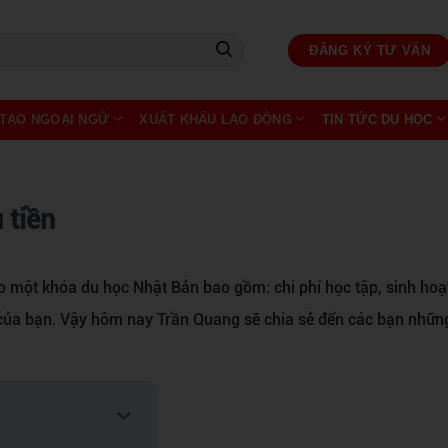
ĐĂNG KÝ TƯ VẤN
TẠO NGOẠI NGỮ
XUẤT KHẨU LAO ĐỘNG
TIN TỨC DU HỌC
 tiền
ho một khóa du học Nhật Bản bao gồm:
chi phí học tập, sinh hoạ
 của bạn.
Vậy hôm nay Trần Quang sẽ chia sẻ đến các bạn nhữn