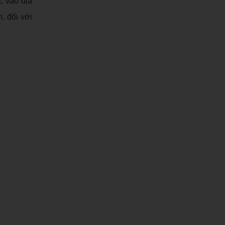
ộc vào địa
, đối với