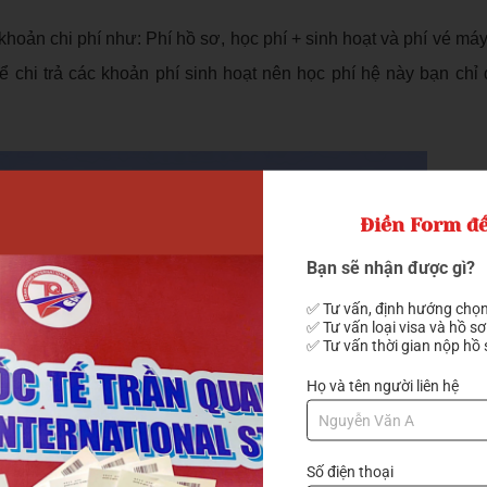
khoản chi phí như: Phí hồ sơ, học phí + sinh hoạt và phí vé máy
ể chi trả các khoản phí sinh hoạt nên học phí hệ này bạn chỉ
Điền Form để
Bạn sẽ nhận được gì?
✅ Tư vấn, định hướng chọn
✅ Tư vấn loại visa và hồ sơ
✅ Tư vấn thời gian nộp hồ 
Họ và tên người liên hệ
Số điện thoại