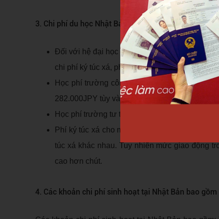
3. Chi phí du học Nhật Bản hệ Đại học
Đối với hệ đại học bằng tiếng anh, sẽ tương t
chi phí ký túc xá, phí nhập học, bảo hiểm,… c
Học phí trường công khoảng 535.800 JPY/năm 
282.000JPY tùy vào trường.
Học phí trường tư thục khoảng từ 875.000JPY –
Phí ký túc xá cho mỗi sinh viên khi đi du học
túc xá khác nhau. Tuy nhiên mức giao động t
cao hơn chút.
4. Các khoản chi phí sinh hoạt tại Nhật Bản bao gồm