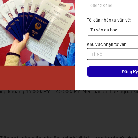
Tôi cần nhận tư vấn về:
ự như hệ THPT và Nhật Ngữ. Tuy nhiên có sự khác biệt ở mức h
ủa mỗi ngành, mỗi trường khác nhau.
Khu vực nhận tư vấn
(ngành luật là 804.000JPY/năm) và số tiền phải đóng trong 
Đăng Ký
 3.700.000 JPY/năm. Đây là số tiền phải nộp khi mới bắt đầu 
 Nhật Bản, thông thường sẽ phụ thuộc vào mỗi trường sẽ có mứ
rong khoảng 15.000JPY – 40.000JPY. Nếu bạn đi thuê ngoài ki