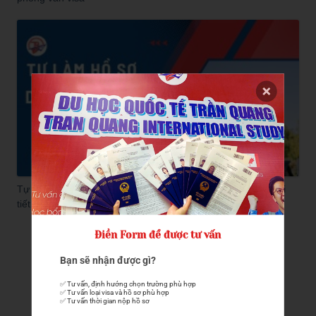
Tự làm hồ sơ du học Đài Loan có dễ không? Hướng dẫn chi
tiết của Trần Quang
Điền Form để được tư vấn
Đăng ký nhận tư vấn
Bạn sẽ nhận được gì?
✅ Tư vấn, định hướng chọn trường phù hợp

✅ Tư vấn loại visa và hồ sơ phù hợp

✅ Tư vấn thời gian nộp hồ sơ