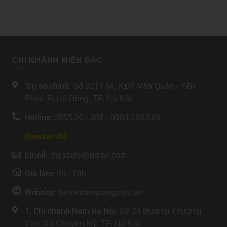
CHI NHÁNH MIỀN BẮC
Trụ sở chính:
Số 32TT4A, KĐT Văn Quán - Yên
Phúc, P. Hà Đông, TP. Hà Nội.
Hotline:
0855.901.986 - 0983.199.669
[Xem bản đồ]
Email:
trq.study@gmail.com
Giờ làm:
8h - 18h
Website:
duhoctranquang.edu.vn
1. Chi nhánh Nam Hà Nội:
Số 24 Đường Thượng
Yên, Xã Chuyên Mỹ, TP. Hà Nội.