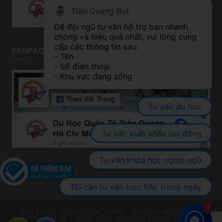
Trần Quang Bot
Để đội ngũ tư vấn hỗ trợ bạn nhanh 
chóng và hiệu quả nhất, vui lòng cung 
cấp các 
thông tin
 sau:
FANPAGE TP HỒ CHÍ MINH
- Tên
- Số điện thoại
- Khu vực đang sống
Tư vấn du học
Tư vấn xuất khẩu lao động
Tư vấn khóa học ngoại ngữ
Tôi cần tư vấn trực tiếp trong ngày
1
GIỚI THIỆU
DU HỌC CÁC NƯỚC
ĐÀO TẠO NGOẠI NGỮ
LIÊN HỆ
CHÍNH SÁCH BẢO MẬT THÔNG TIN