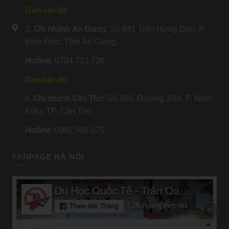
[
Xem bản đồ
]
Chi nhánh An Giang
5.
: Số 841 Trần Hưng Đạo, P.
Bình Đức, Tỉnh An Giang.
Hotline
: 0704.721.726
[
Xem bản đồ
]
Chi nhánh Cần Thơ
6.
: Số 160, Đường 30/4, P. Ninh
Kiều, TP. Cần Thơ.
Hotline
: 0982.905.670
FANPAGE HÀ NỘI