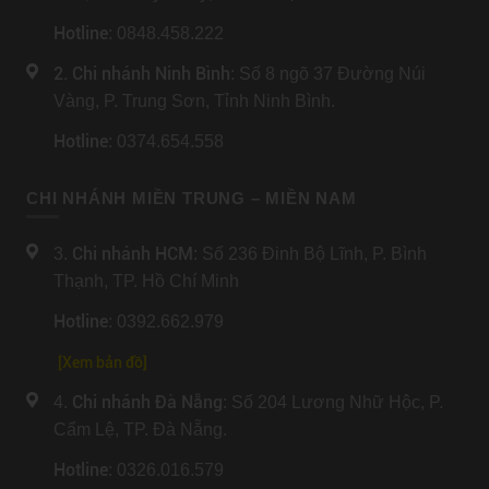
Hotline
: 0848.458.222
2. Chi nhánh Ninh Bình
: Số 8 ngõ 37 Đường Núi
Vàng, P. Trung Sơn, Tỉnh Ninh Bình.
Hotline
: 0374.654.558
CHI NHÁNH MIỀN TRUNG – MIỀN NAM
Chi nhánh HCM
3.
: Số 236 Đinh Bộ Lĩnh, P. Bình
Thạnh, TP. Hồ Chí Minh
Hotline
: 0392.662.979
[Xem bản đồ]
Chi nhánh Đà Nẵng
4.
: Số 204 Lương Nhữ Hộc, P.
Cẩm Lệ, TP. Đà Nẵng.
Hotline
: 0326.016.579