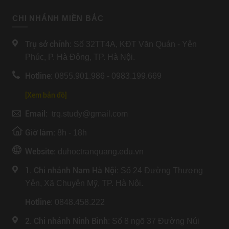
CHI NHÁNH MIỀN BẮC
Trụ sở chính:
Số 32TT4A, KĐT Văn Quán - Yên
Phúc, P. Hà Đông, TP. Hà Nội.
Hotline:
0855.901.986 - 0983.199.669
[Xem bản đồ]
Email:
trq.study@gmail.com
Giờ làm:
8h - 18h
Website:
duhoctranquang.edu.vn
1. Chi nhánh Nam Hà Nội:
Số 24 Đường Thượng
Yên, Xã Chuyên Mỹ, TP. Hà Nội.
Hotline
: 0848.458.222
2. Chi nhánh Ninh Bình
: Số 8 ngõ 37 Đường Núi