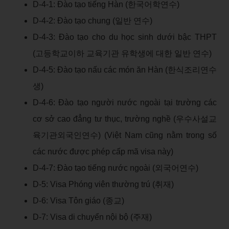
D-4-1: Đào tạo tiếng Hàn (한국어학연수)
D-4-2: Đào tạo chung (일반 연수)
D-4-3: Đào tạo cho du học sinh dưới bậc THPT
(고등학교이하 교육기관 유학생에 대한 일반 연수)
D-4-5: Đào tạo nấu các món ăn Hàn (한식조리연수
생)
D-4-6: Đào tạo người nước ngoài tại trường các
cơ sở cao đẳng tư thục, trường nghề (우수사설교
육기관외국인연수) (Việt Nam cũng nằm trong số
các nước được phép cấp mã visa này)
D-4-7: Đào tạo tiếng nước ngoài (외국어연수)
D-5: Visa Phóng viên thường trú (취재)
D-6: Visa Tôn giáo (종교)
D-7: Visa di chuyển nội bộ (주재)