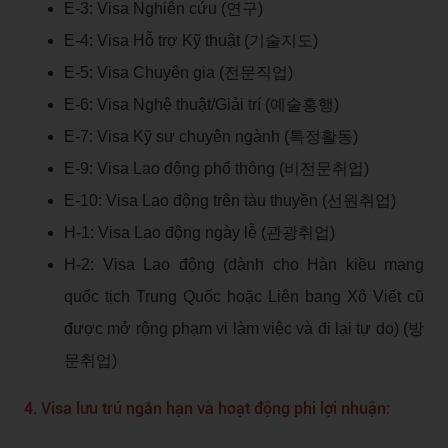
E-3: Visa Nghiên cứu (연구)
E-4: Visa Hỗ trợ Kỹ thuật (기술지도)
E-5: Visa Chuyên gia (전문직업)
E-6: Visa Nghệ thuật/Giải trí (예술흥행)
E-7: Visa Kỹ sư chuyên ngành (특정활동)
E-9: Visa Lao động phổ thông (비전문취업)
E-10: Visa Lao động trên tàu thuyền (선원취업)
H-1: Visa Lao động ngày lễ (관광취업)
H-2: Visa Lao động (dành cho Hàn kiều mang
quốc tịch Trung Quốc hoặc Liên bang Xô Viết cũ
được mở rộng phạm vi làm việc và đi lại tự do) (방
문취업)
4. Visa lưu trú ngắn hạn và hoạt động phi lợi nhuận: