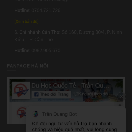
Hotline
: 0704.721.726
[
Xem bản đồ
]
Chi nhánh Cần Thơ
6.
: Số 160, Đường 30/4, P. Ninh
Kiều, TP. Cần Thơ.
Hotline
: 0982.905.670
FANPAGE HÀ NỘI
Trần Quang Bot
Để đội ngũ tư vấn hỗ trợ bạn nhanh 
chóng và hiệu quả nhất, vui lòng cung 