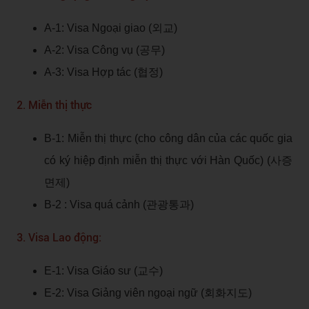
A-1: Visa Ngoại giao (외교)
A-2: Visa Công vụ (공무)
A-3: Visa Hợp tác (협정)
2. Miễn thị thực
B-1: Miễn thị thực (cho công dân của các quốc gia
có ký hiệp định miễn thị thực với Hàn Quốc) (사증
면제)
B-2 : Visa quá cảnh (관광통과)
3. Visa Lao động:
E-1: Visa Giáo sư (교수)
E-2: Visa Giảng viên ngoại ngữ (회화지도)