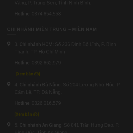
Vàng, P. Trung Sơn, Tỉnh Ninh Bình.
Hotline
: 0374.654.558
CHI NHÁNH MIỀN TRUNG – MIỀN NAM
Chi nhánh HCM
3.
: Số 236 Đinh Bộ Lĩnh, P. Bình
Thạnh, TP. Hồ Chí Minh
Hotline
: 0392.662.979
[Xem bản đồ]
Chi nhánh Đà Nẵng
4.
: Số 204 Lương Nhữ Hộc, P.
Cẩm Lệ, TP. Đà Nẵng.
Hotline
: 0326.016.579
[
Xem bản đồ
]
Chi nhánh An Giang
5.
: Số 841 Trần Hưng Đạo, P.
Bình Đức, Tỉnh An Giang.