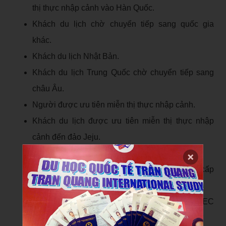
thị thực nhập cảnh vào Hàn Quốc.
Khách du lịch chờ chuyển tiếp sang quốc gia
khác.
Khách du lịch Nhật Bản.
Khách du lịch Trung Quốc chờ chuyển tiếp sang
châu Âu.
Người được ưu tiên miễn thị thực nhập cảnh.
Khách du lịch được ưu tiên miễn thị thực nhập
cảnh đến đảo Jeju.
Người có giấy phép tái nhập cảnh.
Người có hộ chiếu do các Tổ chức quốc tế cấp
(LAISSER-PASSER)
Người có thẻ du lịch thương mại APEC – APEC
Business Travel Card