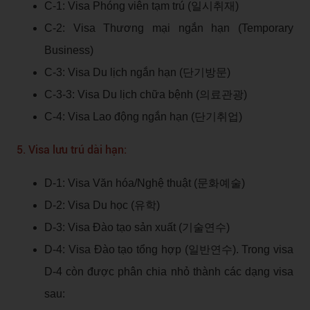
C-1: Visa Phóng viên tạm trú (일시취재)
C-2: Visa Thương mại ngắn hạn (Temporary
Business)
C-3: Visa Du lịch ngắn hạn (단기방문)
C-3-3: Visa Du lịch chữa bệnh (의료관광)
C-4: Visa Lao động ngắn hạn (단기취업)
5. Visa lưu trú dài hạn:
D-1: Visa Văn hóa/Nghệ thuật (문화예술)
D-2: Visa Du học (유학)
D-3: Visa Đào tạo sản xuất (기술연수)
D-4: Visa Đào tạo tổng hợp (일반연수). Trong visa
D-4 còn được phân chia nhỏ thành các dạng visa
sau: