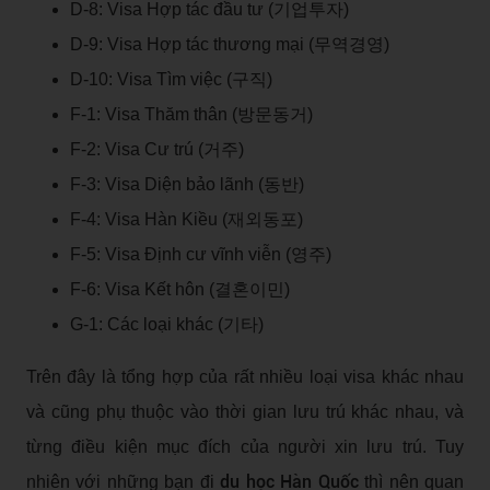
D-8: Visa Hợp tác đầu tư (기업투자)
D-9: Visa Hợp tác thương mại (무역경영)
D-10: Visa Tìm việc (구직)
F-1: Visa Thăm thân (방문동거)
F-2: Visa Cư trú (거주)
F-3: Visa Diện bảo lãnh (동반)
F-4: Visa Hàn Kiều (재외동포)
F-5: Visa Định cư vĩnh viễn (영주)
F-6: Visa Kết hôn (결혼이민)
G-1: Các loại khác (기타)
Trên đây là tổng hợp của rất nhiều loại visa khác nhau
và cũng phụ thuộc vào thời gian lưu trú khác nhau, và
từng điều kiện mục đích của người xin lưu trú. Tuy
du học Hàn Quốc
nhiên với những bạn đi
thì nên quan