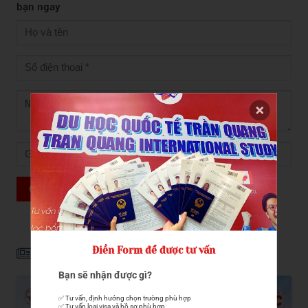
bạn ngay
GỬI ĐẾN TRẦN QUANG
Điền Form để được tư vấn
Tin liên quan
Bạn sẽ nhận được gì?
✅ Tư vấn, định hướng chọn trường phù hợp

✅ Tư vấn loại visa và hồ sơ phù hợp
