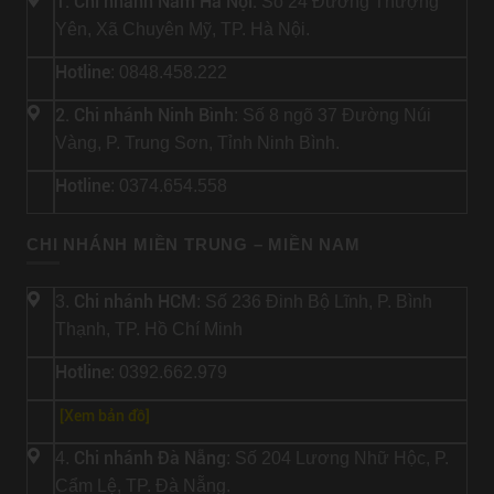
1. Chi nhánh Nam Hà Nội:
Số 24 Đường Thượng
Yên, Xã Chuyên Mỹ, TP. Hà Nội.
Hotline
: 0848.458.222
2. Chi nhánh Ninh Bình
: Số 8 ngõ 37 Đường Núi
Vàng, P. Trung Sơn, Tỉnh Ninh Bình.
Hotline
: 0374.654.558
CHI NHÁNH MIỀN TRUNG – MIỀN NAM
Chi nhánh HCM
3.
: Số 236 Đinh Bộ Lĩnh, P. Bình
Thạnh, TP. Hồ Chí Minh
Hotline
: 0392.662.979
[Xem bản đồ]
Chi nhánh Đà Nẵng
4.
: Số 204 Lương Nhữ Hộc, P.
Cẩm Lệ, TP. Đà Nẵng.