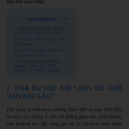
học Đài Loan nhé!
XEM NHANH
I. VISA DU HỌC ĐÀI LOAN
CÓ THỜI HẠN BAO LÂU?
II. HỒ SƠ XIN VISA DU HỌC
ĐÀI LOAN
III. THỦ TỤC XIN VISA DU
HỌC ĐÀI LOAN
IV. XIN VISA DU HỌC DỄ
DÀNG CÙNG DU HỌC
QUỐC TẾ TRẦN QUANG
I. VISA DU HỌC ĐÀI LOAN CÓ THỜI
HẠN BAO LÂU?
Đài Loan là một trong những điểm đến du học phổ biến
tại khu vực Đông Á. Với hệ thống giáo dục chất lượng,
môi trường học tập sáng tạo và cơ hội phát triển nghề