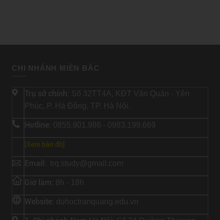
CHI NHÁNH MIỀN BẮC
Trụ sở chính:
Số 32TT4A, KĐT Văn Quán - Yên
Phúc, P. Hà Đông, TP. Hà Nội.
Hotline:
0855.901.986 - 0983.199.669
[Xem bản đồ]
Email:
trq.study@gmail.com
Giờ làm:
8h - 18h
Website:
duhoctranquang.edu.vn