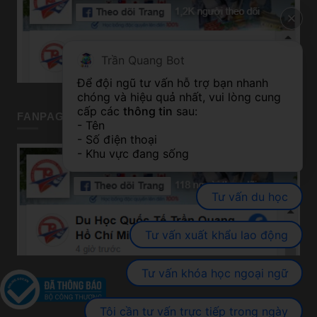
Trần Quang Bot
Để đội ngũ tư vấn hỗ trợ bạn nhanh 
chóng và hiệu quả nhất, vui lòng cung 
cấp các 
thông tin
 sau:
FANPAGE TP HỒ CHÍ MINH
- Tên
- Số điện thoại
- Khu vực đang sống
Tư vấn du học
Tư vấn xuất khẩu lao động
Tư vấn khóa học ngoại ngữ
Tôi cần tư vấn trực tiếp trong ngày