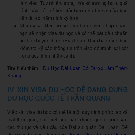
làm việc. Tuy nhiên, trong một số trường hợp, quá
trình này có thể kéo dài hơn nếu hồ sơ của bạn
cần được thẩm định kỹ hơn.
Nhận visa: Nếu hồ sơ của bạn được chấp nhận,
bạn sẽ nhận visa du học và có thể bắt đầu chuẩn
bị cho chuyến đi đến Đài Loan. Đảm bảo rằng bạn
kiểm tra kỹ các thông tin trên visa để tránh sai sót
trong quá trình nhập cảnh.
Tìm hiểu thêm:
Du Học Đài Loan Có Được Làm Thêm
Không
IV. XIN VISA DU HỌC DỄ DÀNG CÙNG
DU HỌC QUỐC TẾ TRẦN QUANG
Việc xin visa du học có thể là một quy trình phức tạp và
mất thời gian, đặc biệt nếu bạn không quen thuộc với
các thủ tục và yêu cầu của Đại sứ quán Đài Loan. Để
đơn giản hóa quá trình này,
Du học Quốc tế Trần Quang