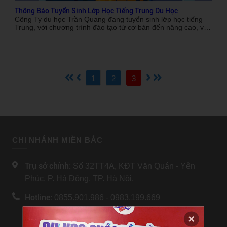
Thông Báo Tuyển Sinh Lớp Học Tiếng Trung Du Học
Công Ty du học Trần Quang đang tuyển sinh lớp học tiếng
Trung, với chương trình đào tạo từ cơ bản đến nâng cao, với
các kỹ năng nghe nói, đọc, viết cùng đội ngũ giảng viên có
thâm niên và tâm huyết với nghề, điều kiện tuyển sinh bao
gồm các điều kiện sau:
1
2
3
CHI NHÁNH MIỀN BẮC
Trụ sở chính:
Số 32TT4A, KĐT Văn Quán - Yên
Phúc, P. Hà Đông, TP. Hà Nội.
Hotline:
0855.901.986 - 0983.199.669
[Xem bản đồ]