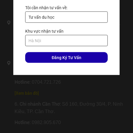
Hotline
: 0392.662.979
Tôi cần nhận tư vấn về:
[Xem bản đồ]
Chi nhánh Đà Nẵng
4.
: Số 204 Lương Nhữ Hộc, P.
Cẩm Lệ, TP. Đà Nẵng.
Khu vực nhận tư vấn
Hotline
: 0326.016.579
[
Xem bản đồ
]
Đăng Ký Tư Vấn
Chi nhánh An Giang
5.
: Số 841 Trần Hưng Đạo, P.
Bình Đức, Tỉnh An Giang.
Hotline
: 0704.721.726
[
Xem bản đồ
]
Chi nhánh Cần Thơ
6.
: Số 160, Đường 30/4, P. Ninh
Kiều, TP. Cần Thơ.
Hotline
: 0982.905.670