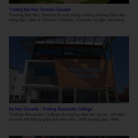
Trường Đại Học Toronto Canada
Trường Đại Học Toronto là một trong những trường Đại Học
công lập, nằm ở Toronto, Ontario, Canada và gần với công
viên Queen's. Trường được thành lập vào năm 1827 là một
trong những cơ sở giáo dục bậc Đại Học đầu tiên tại Canada.
Du Học Canada - Trường Alexander College
Trường Alexander College là trường đào tạo uy tín, với việc
sở hữu hệ thống giáo dục tiên tiến, chất lượng cao. Hiện
trường đang là địa chỉ tin cậy của các bậc phụ huynh và các
em học sinh lựa chọn nhiều nhất tại Canada.