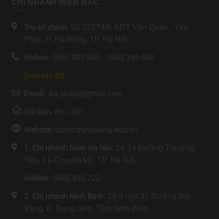
CHI NHÁNH MIỀN BẮC
Canada, các bạn nên lưu ý lựa chọn các trường đại học ở
Toronto. Dưới đây là thông tin tổng quan của Top 3 trường
đại học Toronto Canada, mời các bạn cùng tham khảo.
Trụ sở chính:
Số 32TT4A, KĐT Văn Quán - Yên
Phúc, P. Hà Đông, TP. Hà Nội.
Hotline:
0855.901.986 - 0983.199.669
[Xem bản đồ]
Email:
trq.study@gmail.com
Giờ làm:
8h - 18h
Website:
duhoctranquang.edu.vn
1. Chi nhánh Nam Hà Nội:
Số 24 Đường Thượng
Yên, Xã Chuyên Mỹ, TP. Hà Nội.
Hotline
: 0848.458.222
2. Chi nhánh Ninh Bình
: Số 8 ngõ 37 Đường Núi
Vàng, P. Trung Sơn, Tỉnh Ninh Bình.