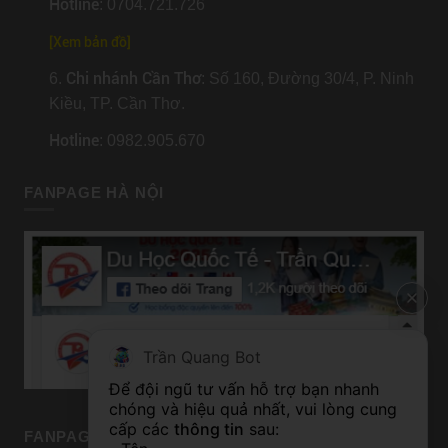
Hotline
: 0704.721.726
[
Xem bản đồ
]
Chi nhánh Cần Thơ
6.
: Số 160, Đường 30/4, P. Ninh
Kiều, TP. Cần Thơ.
Hotline
: 0982.905.670
FANPAGE HÀ NỘI
Trần Quang Bot
Để đội ngũ tư vấn hỗ trợ bạn nhanh 
chóng và hiệu quả nhất, vui lòng cung 
cấp các 
thông tin
 sau:
FANPAGE TP HỒ CHÍ MINH