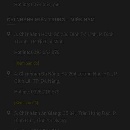
Hotline
: 0374.654.558
CHI NHÁNH MIỀN TRUNG – MIỀN NAM
Chi nhánh HCM
3.
: Số 236 Đinh Bộ Lĩnh, P. Bình
Thạnh, TP. Hồ Chí Minh
Hotline
: 0392.662.979
[Xem bản đồ]
Chi nhánh Đà Nẵng
4.
: Số 204 Lương Nhữ Hộc, P.
Cẩm Lệ, TP. Đà Nẵng.
Hotline
: 0326.016.579
[
Xem bản đồ
]
Chi nhánh An Giang
5.
: Số 841 Trần Hưng Đạo, P.
Bình Đức, Tỉnh An Giang.