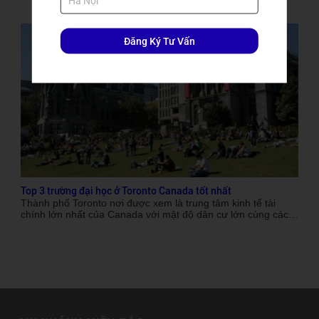
Ontario của Canada, cách các thành phố lớn như Toronto,
Detroit hoặc Michigan chỉ 2 tiếng đi xe.
Đăng Ký Tư Vấn
Top 3 trường đại học ở Toronto Canada tốt nhất
Thành phố Toronto nơi được xem là trung tâm kinh tế tài
chính lớn nhất của Canada với mật độ dân cư lớn cùng các
khu thương mại tài chính sầm uất. Đây cũng là một trong
những thị trường lao động sôi động và đa dạng nhất ở
Canada. Toronto là nơi đặt trụ sở của hầu hết các công ty lớn
tại Canada về các lĩnh vực dịch vụ tài chính, du lịch, thời
trang, phát triển phần mềm, sản xuất, truyền thông, giải trí,
thiết kế và các dịch vụ y tế như GM, Ford, IBM, TD Bank…
giúp sinh viên có nhiều cơ hội để tìm kiếm việc làm hấp dẫn
cũng như học hỏi được nhiều kinh nghiệm thực tế từ những
công ty, tập đoàn hàng đầu thế giới. Vì vậy nếu đi du học