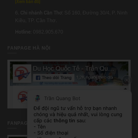
[
Xem bản đồ
]
Chi nhánh Cần Thơ
6.
: Số 160, Đường 30/4, P. Ninh
Kiều, TP. Cần Thơ.
Hotline
: 0982.905.670
FANPAGE HÀ NỘI
Trần Quang Bot
Để đội ngũ tư vấn hỗ trợ bạn nhanh 
chóng và hiệu quả nhất, vui lòng cung 
cấp các 
thông tin
 sau:
FANPAGE TP HỒ CHÍ MINH
- Tên
- Số điện thoại