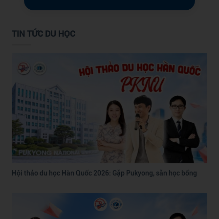
TIN TỨC DU HỌC
Hội thảo du học Hàn Quốc 2026: Gặp Pukyong, săn học bổng