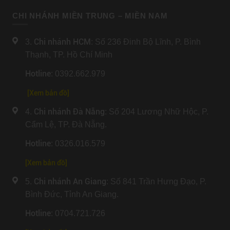
CHI NHÁNH MIỀN TRUNG – MIỀN NAM
Chi nhánh HCM
3.
: Số 236 Đinh Bộ Lĩnh, P. Bình
Thạnh, TP. Hồ Chí Minh
Hotline
: 0392.662.979
[Xem bản đồ]
Chi nhánh Đà Nẵng
4.
: Số 204 Lương Nhữ Hộc, P.
Cẩm Lệ, TP. Đà Nẵng.
Hotline
: 0326.016.579
[
Xem bản đồ
]
Chi nhánh An Giang
5.
: Số 841 Trần Hưng Đạo, P.
Bình Đức, Tỉnh An Giang.
Hotline
: 0704.721.726