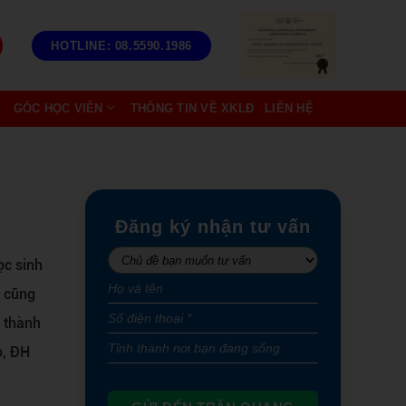
HOTLINE: 08.5590.1986
GÓC HỌC VIÊN
THÔNG TIN VỀ XKLĐ
LIÊN HỆ
Đăng ký nhận tư vấn
ọc sinh
g cũng
y thành
o, ĐH