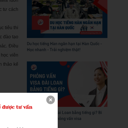
rawa luôn
c tư cách
c tiêu thi
c đào tạo
Du học tiếng Hàn ngắn hạn tại Hàn Quốc -
hác. Điều
Học nhanh - Trải nghiệm thật!
 học viên
n thảo kế
 viên với
ng ở Nhật
 được tư vấn
Phỏng vấn visa Đài Loan bằng tiếng gì? Bí
ản.
quyết vượt qua phỏng vấn visa
cảnh sát,