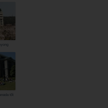
myong
anada tốt