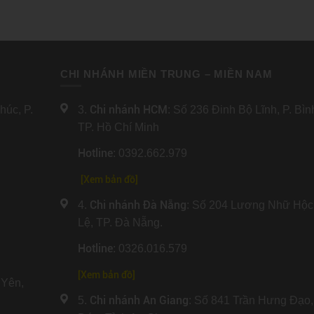
CHI NHÁNH MIỀN TRUNG – MIỀN NAM
Chi nhánh HCM
úc, P.
3.
: Số 236 Đinh Bộ Lĩnh, P. Bì
TP. Hồ Chí Minh
Hotline
: 0392.662.979
[Xem bản đồ]
Chi nhánh Đà Nẵng
4.
: Số 204 Lương Nhữ Hộc
Lệ, TP. Đà Nẵng.
Hotline
: 0326.016.579
[
Xem bản đồ
]
Yên,
Chi nhánh An Giang
5.
: Số 841 Trần Hưng Đạo,