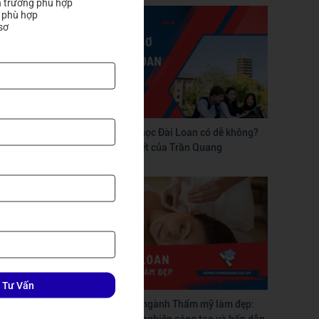
 trường phù hợp

ớc ngoài,
 phù hợp

sơ
ấn khi xin
R Musashi
 học viên
Tự làm hồ sơ du học Đài Loan có dễ không?
Hướng dẫn chi tiết của Trần Quang
 điều hòa,
% chi phí
t, đây là
 học viên
 Tư Vấn
Du học Đài Loan ngành Thẩm mỹ làm đẹp:
Con đường nghề nghiệp sáng tạo và hấp dẫn