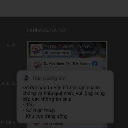
FANPAGE HÀ NỘI
nh Thạnh,
Trần Quang Bot
, P. Cẩm
FANPAGE TP HỒ CHÍ MINH
Để đội ngũ tư vấn hỗ trợ bạn nhanh 
chóng và hiệu quả nhất, vui lòng cung 
cấp các 
thông tin
 sau:
- Tên
- Số điện thoại
- Khu vực đang sống
 P. Bình