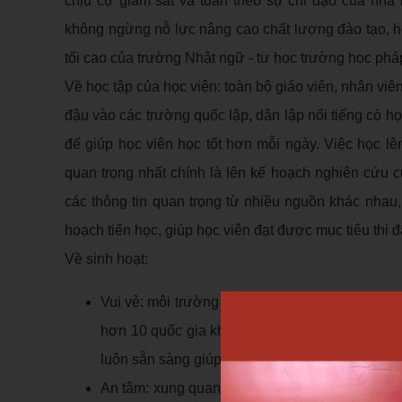
chịu cự giám sát và tuân theo sự chỉ đạo của nh
không ngừng nỗ lực nâng cao chất lượng đào tạo, h
tối cao của trường Nhật ngữ - tư học trường học phá
Về học tập của học viện: toàn bộ giáo viên, nhân viê
đậu vào các trường quốc lập, dân lập nổi tiếng có h
để giúp học viên học tốt hơn mỗi ngày. Việc học l
quan trọng nhất chính là lên kế hoạch nghiên cứu 
các thông tin quan trọng từ nhiều nguồn khác nhau
hoạch tiến học, giúp học viên đạt được mục tiêu thi đ
Về sinh hoạt:
Vui vẻ: môi trường quốc tế hóa giúp học viên có
hơn 10 quốc gia khác nhau đều sử dụng tiếng 
luôn sẵn sàng giúp đỡ các bạn. Sẽ có nhiều sự
An tâm: xung quang trường có nhiều siêu thị,