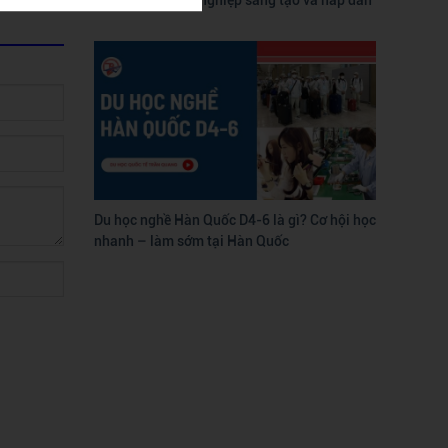
Du học nghề Hàn Quốc D4-6 là gì? Cơ hội học
nhanh – làm sớm tại Hàn Quốc