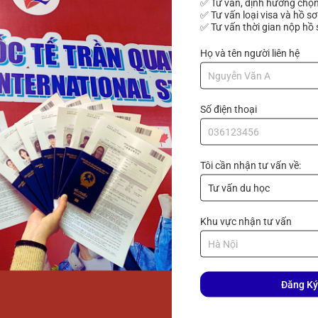
✅ Tư vấn, định hướng chọn
n đăng ký các thủ tục cần thiết như: giấy đăng ký cho người nư
✅ Tư vấn loại visa và hồ sơ
✅ Tư vấn thời gian nộp hồ 
uốc, thay đổi tư cách lưu trú... Giúp học viên luyện tập phỏng v
Họ và tên người liên hệ
ối trong công việc.
ên tĩnh thuộc tỉnh Saitama. Chỉ mất 7 phút để đi bộ đến ga J
Số điện thoại
 điện đến Shinjuku. Học viện là trường học pháp nhân nên các
h Nhật Bản.
ới chi phí thấp, được trang bị đồ dùng sinh hoạt như: máy giặt,
Tôi cần nhận tư vấn về:
c sinh được hưởng chế độ y tế quốc dân, chỉ phải thanh toán 30
Khu vực nhận tư vấn
ký tham gia gói du học sinh của hiệp hội các trường tiếng Nhậ
ho du học viên. Chỉ có các trường học pháp nhân mới được cho
ốt 30% viện phí còn lại.
Đăng Ký