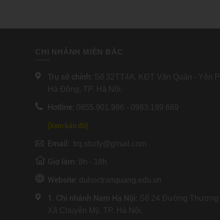
CHI NHÁNH MIỀN BẮC
Trụ sở chính:
Số 32TT4A, KĐT Văn Quán - Yên Ph
Hà Đông, TP. Hà Nội.
Hotline:
0855.901.986 - 0983.199.669
[Xem bản đồ]
Email:
trq.study@gmail.com
Giờ làm:
8h - 18h
Website:
duhoctranquang.edu.vn
1. Chi nhánh Nam Hà Nội:
Số 24 Đường Thượng 
Xã Chuyên Mỹ, TP. Hà Nội.