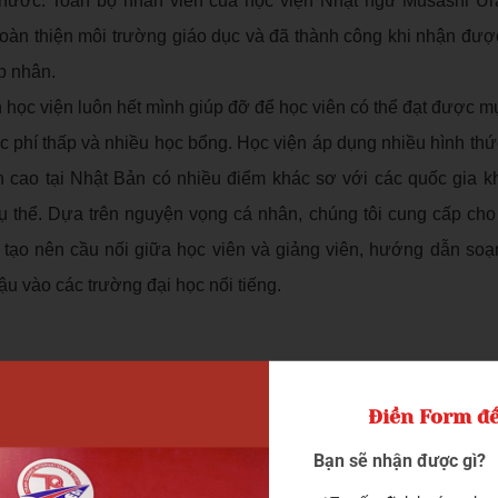
à nước. Toàn bộ nhân viên của học viện Nhật ngữ Musashi U
oàn thiện môi trường giáo dục và đã thành công khi nhận đượ
p nhân.
n học viện luôn hết mình giúp đỡ để học viên có thể đạt được mụ
ọc phí thấp và nhiều học bổng. Học viện áp dụng nhiều hình thứ
ên cao tại Nhật Bản có nhiều điểm khác sơ với các quốc gia k
cụ thể. Dựa trên nguyện vọng cá nhân, chúng tôi cung cấp cho
, tạo nên cầu nối giữa học viên và giảng viên, hướng dẫn soạ
ậu vào các trường đại học nổi tiếng.
 thể làm quen với nhiều bạn bè trên khắp nơi trên thế giới. Học
Nhật để giao tiếp. Các anh chị khóa trên đã quen với cuộc số
Điền Form để
 kiện giúp mọi người tăng thêm sự hiểu biết về văn hóa Nhật B
Bạn sẽ nhận được gì?
 quán an, các cơ sở công cộng như: UBND Quận, thư viện, đồn 