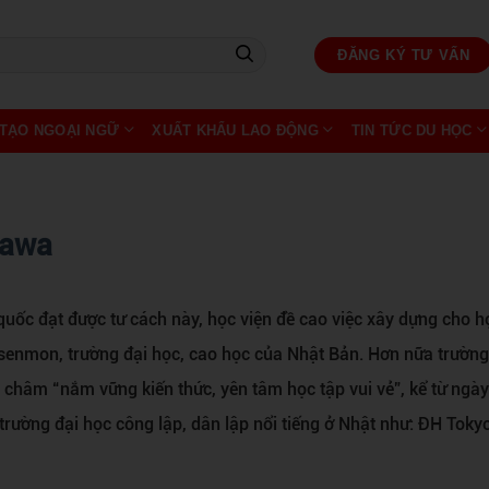
ĐĂNG KÝ TƯ VẤN
TẠO NGOẠI NGỮ
XUẤT KHẨU LAO ĐỘNG
TIN TỨC DU HỌC
rawa
 quốc đạt được tư cách này, học viện đề cao việc xây dựng cho h
g senmon, trường đại học, cao học của Nhật Bản. Hơn nữa trườn
châm “nắm vững kiến thức, yên tâm học tập vui vẻ”, kể từ ngà
trường đại học công lập, dân lập nổi tiếng ở Nhật như: ĐH Toky