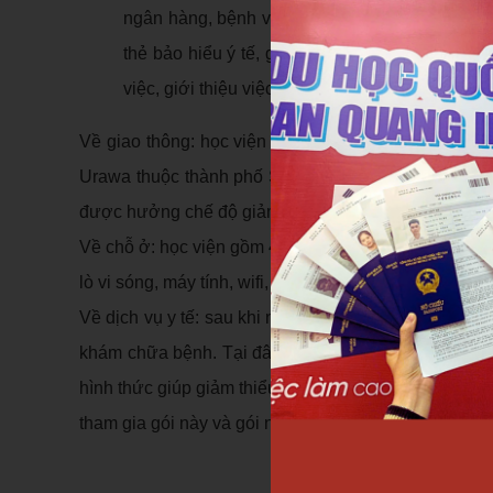
ngân hàng, bệnh viện... Học viện thay học viê
thẻ bảo hiểu ý tế, gia hạn visa, thủ tục nhập q
việc, giới thiệu việc làm thêm, xử lý những rắc r
Về giao thông: học viện nằm trong khu vực dân cư y
Urawa thuộc thành phố Saitama. Mất 23 phút đi tàu
được hưởng chế độ giảm giá giao thông như học sin
Về chỗ ở: học viện gồm 4 ký túc xá cho du học sinh v
lò vi sóng, máy tính, wifi, dụng cụ nhà bếp...
Về dịch vụ y tế: sau khi nộp tiền bảo hiểm thì du họ
khám chữa bệnh. Tại đây cũng sẽ cho học sinh đăng 
hình thức giúp giảm thiểu chi phí khám chữa bệnh c
tham gia gói này và gói này sẽ giúp học viên chi trả n