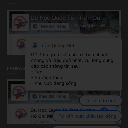
Trần Quang Bot
Để đội ngũ tư vấn hỗ trợ bạn nhanh 
chóng và hiệu quả nhất, vui lòng cung 
cấp các 
thông tin
 sau:
FANPAGE TP HỒ CHÍ MINH
- Tên
- Số điện thoại
- Khu vực đang sống
Tư vấn du học
Tư vấn xuất khẩu lao động