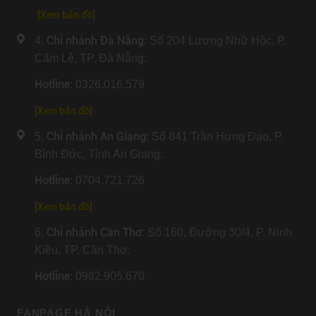
[Xem bản đồ]
Chi nhánh Đà Nẵng
4.
: Số 204 Lương Nhữ Hộc, P.
Cẩm Lệ, TP. Đà Nẵng.
Hotline
: 0326.016.579
[
Xem bản đồ
]
Chi nhánh An Giang
5.
: Số 841 Trần Hưng Đạo, P.
Bình Đức, Tỉnh An Giang.
Hotline
: 0704.721.726
[
Xem bản đồ
]
Chi nhánh Cần Thơ
6.
: Số 160, Đường 30/4, P. Ninh
Kiều, TP. Cần Thơ.
Hotline
: 0982.905.670
FANPAGE HÀ NỘI