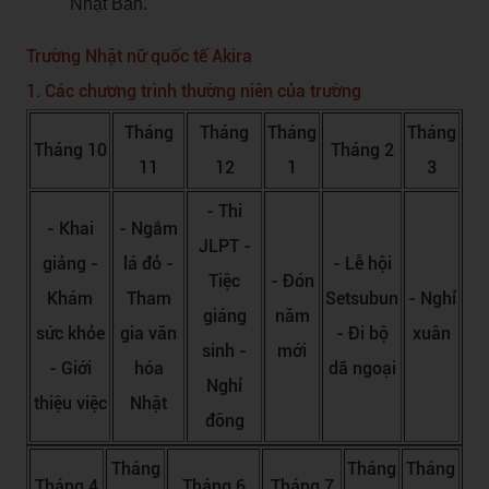
Nhật Bản.
Trường Nhật nữ quốc tế Akira
1. Các chương trình thường niên của trường
Tháng
Tháng
Tháng
Tháng
Tháng 10
Tháng 2
11
12
1
3
- Thi
- Khai
- Ngắm
JLPT -
giảng -
lá đỏ -
- Lễ hội
Tiệc
- Đón
Khám
Tham
Setsubun
- Nghỉ
giáng
năm
sức khỏe
gia văn
- Đi bộ
xuân
sinh -
mới
- Giới
hóa
dã ngoại
Nghỉ
thiệu việc
Nhật
đông
Tháng
Tháng
Tháng
Tháng 4
Tháng 6
Tháng 7