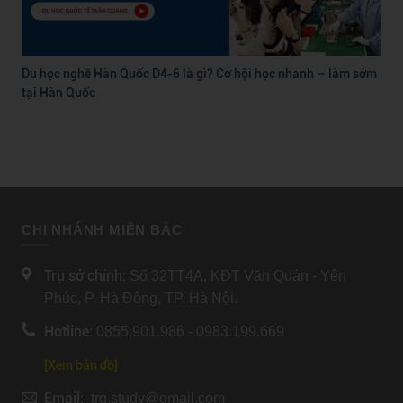
Du học nghề Hàn Quốc D4-6 là gì? Cơ hội học nhanh – làm sớm
tại Hàn Quốc
CHI NHÁNH MIỀN BẮC
Trụ sở chính:
Số 32TT4A, KĐT Văn Quán - Yên
Phúc, P. Hà Đông, TP. Hà Nội.
Hotline:
0855.901.986 - 0983.199.669
[Xem bản đồ]
Email:
trq.study@gmail.com