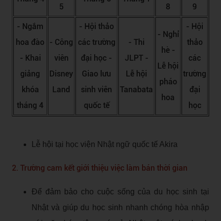
5
8
9
- Ngắm
- Hội thảo
- Hội
- Nghỉ
hoa đào
- Công
các trường
- Thi
thảo
hè -
- Khai
viên
đại học -
JLPT -
các
Lễ hội
giảng
Disney
Giao lưu
Lễ hội
trường
pháo
khóa
Land
sinh viên
Tanabata
đại
hoa
tháng 4
quốc tế
học
Lễ hội tại học viện Nhật ngữ quốc tế Akira
2. Trường cam kết giới thiệu việc làm bán thời gian
Để đảm bảo cho cuộc sống của du học sinh tại
Nhật và giúp du học sinh nhanh chóng hòa nhập